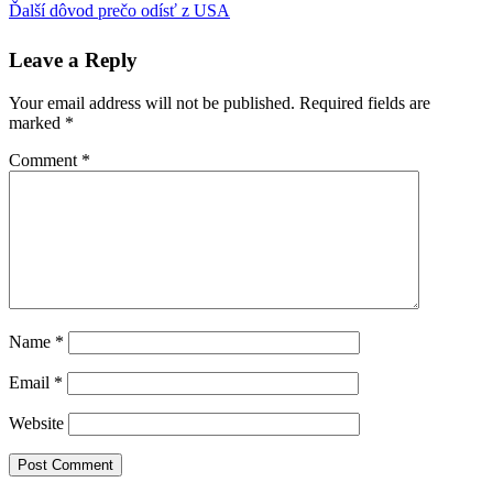
Post:
Next
Ďalší­ dôvod prečo odí­sť z USA
navigation
Post:
Leave a Reply
Your email address will not be published.
Required fields are
marked
*
Comment
*
Name
*
Email
*
Website