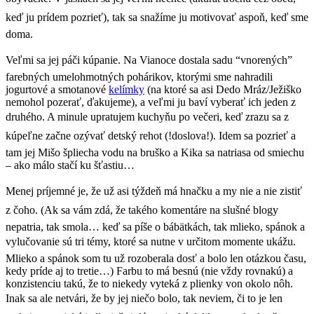
keď ju prídem pozrieť), tak sa snažíme ju motivovať aspoň, keď sme
doma.
Veľmi sa jej páči kúpanie. Na Vianoce dostala sadu “vnorených”
farebných umelohmotných pohárikov, ktorými sme nahradili
jogurtové a smotanové
kelímky
(na ktoré sa asi Dedo Mráz/Ježiško
nemohol pozerať, ďakujeme), a veľmi ju baví vyberať ich jeden z
druhého. A minule upratujem kuchyňu po večeri, keď zrazu sa z
kúpeľne začne ozývať detský rehot (!doslova!). Idem sa pozrieť a
tam jej Mišo špliecha vodu na bruško a Kika sa natriasa od smiechu
– ako málo stačí ku šťastiu…
Menej príjemné je, že už asi týždeň má hnačku a my nie a nie zistiť
z čoho. (Ak sa vám zdá, že takého komentáre na slušné blogy
nepatria, tak smola… keď sa píše o bábätkách, tak mlieko, spánok a
vylučovanie sú tri témy, ktoré sa nutne v určitom momente ukážu.
Mlieko a spánok som tu už rozoberala dosť a bolo len otázkou času,
kedy príde aj to tretie…) Farbu to má besnú (nie vždy rovnakú) a
konzistenciu takú, že to niekedy vyteká z plienky von okolo nôh.
Inak sa ale netvári, že by jej niečo bolo, tak neviem, či to je len