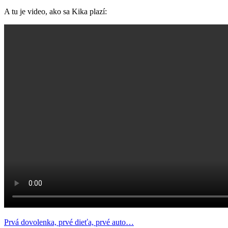
A tu je video, ako sa Kika plazí:
Post
Previous
auto
Prvá dovolenka, prvé dieťa, prvé auto…
Kika
Matt
plazenie
poistenie
šoférovanie
svadba