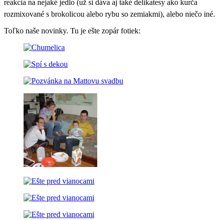
reakcia na nejaké jedlo (už si dáva aj také delikatesy ako kurča
rozmixované s brokolicou alebo rybu so zemiakmi), alebo niečo iné.
Toľko naše novinky. Tu je ešte zopár fotiek: