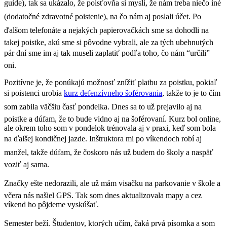
guide), tak sa ukázalo, že poisťovňa si myslí, že nám treba niečo iné
(dodatočné zdravotné poistenie), na čo nám aj poslali účet. Po
ďalšom telefonáte a nejakých papierovačkách sme sa dohodli na
takej poistke, akú sme si pôvodne vybrali, ale za tých ubehnutých
pár dní sme im aj tak museli zaplatiť podľa toho, čo nám “určili”
oni.
Pozitívne je, že ponúkajú možnosť znížiť platbu za poistku, pokiaľ
si poistenci urobia
kurz defenzívneho šoférovania
, takže to je to čím
som zabila väčšiu časť pondelka. Dnes sa to už prejavilo aj na
poistke a dúfam, že to bude vidno aj na šoférovaní. Kurz bol online,
ale okrem toho som v pondelok trénovala aj v praxi, keď som bola
na ďalšej kondičnej jazde. Inštruktora mi po víkendoch robí aj
manžel, takže dúfam, že čoskoro nás už budem do školy a naspäť
voziť aj sama.
Značky ešte nedorazili, ale už mám visačku na parkovanie v škole a
včera nás našiel GPS. Tak som dnes aktualizovala mapy a cez
víkend ho pôjdeme vyskúšať.
Semester beží. Študentov, ktorých učím, čaká prvá písomka a som