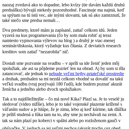
naozaj zvedavá ako to dopadne, lebo kvízy (tie davám každú druhú
prednášku) bývajú niekedy pozoruhodné. Fascinuje ma najmä, keď
sa spýtam na tú istú vec, ale inými slovami, tak sú ako zamrznutí, že
také niečo sme predsa nemali…
Dva predmety, ktoré mám ja zapísané, zatiaľ celkom idú. Jeden
vyzerá na kus programovania (čo by som mala robiť aj teraz
namiesto vypisovania výlevov na blog ) a druhý je viac-menej
seminár/diskusia, ktorý vyžaduje kus čítania. Z deviatich research
kreditov som zatiaľ “nezarobila” nič.
Dostali sme pozvanie na svadbu – v apríli sa ide ženiť jeden môj
spolužiak, ale asi sa pôjdeme pozrieť len na obrad. Aj by som si išla
zatancovať, ale jednak to
nebude veľmi bejby-priateľské prostredie
a druhak, predsalen sa mi nezdá celkom vhodné sa dovaliť na takú
veľkú svadbu (vraj pozývajú 180 ľudí), kde budem poznať akurát
ženícha a jedného alebo dvoch spolužiakov.
Tak a to najdôležitejšie – čo má nové Kika? Plazí sa. Je to veselé ju
sledovať (video nižšie), lebo je to také vojenské plazenie krížené s
váľaním sudov a je hlúpe, že je zima, lebo aj keď kúrime, tak dlážka
je príliš studená a fúka tam na to, aby sme ju nechávali na zemi. A
tak sa nám plazí po koberci v spálni alebo po rozloženom gauči v
obývačke. V jasliach sa jej veľmi nechce (akurát trochu cez obed,