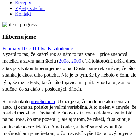
Recepty
Výlety s deťmi
Kontakt
Hibernujeme
February 10, 2010
Iva
Každodenné
Vyzerá to tak, že každý rok sa nám to raz stane – príde snehová
metelica a zavrú nám školu (
2008
,
2009
). Tá tohtoročná prišla dnes,
a tak ja s Kikou hibernujeme doma. Dostali sme reklamácie, že táto
stránka je akosi dlho potichu. Nie je to tým, že by nebolo o čom, ale
tým, že nie je kedy, takže táto fujavica mi prišla vhod a tu je aspoň
stručne, čo sa dialo v posledných dňoch.
Starosti okolo
nového auta
. Ukazuje sa, že podobne ako cena za
auto, aj cena za poistku je veľmi variabilná. A to nielen v zmysle, že
rozdiel medzi poisťovňami je rádovo v tisícoch (dolárov, za to isté
na pol roka, čo sme pozerali), ale aj v tom, že záleží, či sa kupuje
online alebo cez telefón. A nakoniec, aj keď sme si vybrali (a
možností tam je neúrekom, o čom svedčí vyše 10stranový buyer’s