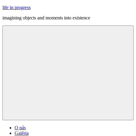
Skip
life in progress
to
imagining objects and moments into existence
content
Menu
O nás
Galéria