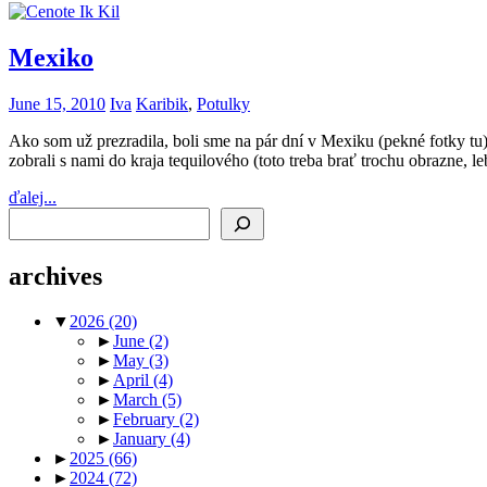
Mexiko
June 15, 2010
Iva
Karibik
,
Potulky
Ako som už prezradila, boli sme na pár dní v Mexiku (pekné fotky tu).
zobrali s nami do kraja tequilového (toto treba brať trochu obrazne, 
ďalej...
Search
archives
▼
2026
(20)
►
June
(2)
►
May
(3)
►
April
(4)
►
March
(5)
►
February
(2)
►
January
(4)
►
2025
(66)
►
2024
(72)