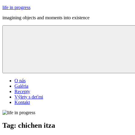
Skip
life in progress
to
imagining objects and moments into existence
content
Menu
O nás
Galéria
Recepty
Výlety s deťmi
Kontakt
Tag:
chichen itza