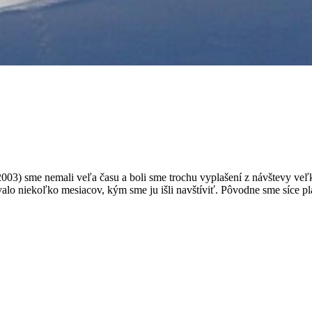
2003) sme nemali veľa času a boli sme trochu vyplašení z návštevy veľ
valo niekoľko mesiacov, kým sme ju išli navštíviť. Pôvodne sme síce p