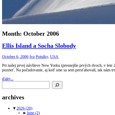
Month:
October 2006
Ellis Island a Socha Slobody
October 6, 2006
Iva
Potulky
,
USA
Pri našej prvej návšteve New Yorku (presnejšie prvých dvoch, v lete 
pozrieť. Na počudovanie, aj keď sme sa sem presťahovali, tak nám tr
ďalej...
Search
archives
▼
2026
(20)
►
June
(2)