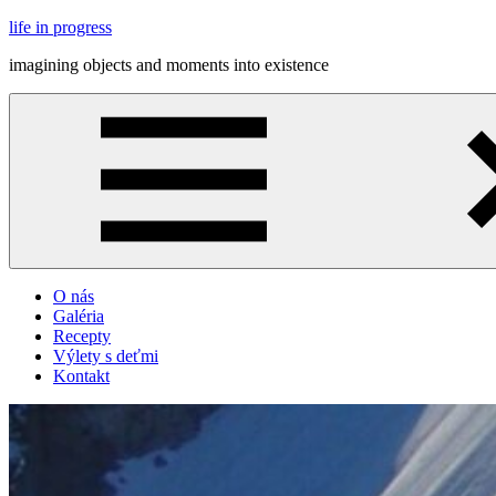
Skip
life in progress
to
imagining objects and moments into existence
content
Menu
O nás
Galéria
Recepty
Výlety s deťmi
Kontakt