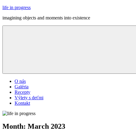
Skip
life in progress
to
imagining objects and moments into existence
content
Menu
O nás
Galéria
Recepty
Výlety s deťmi
Kontakt
Month:
March 2023