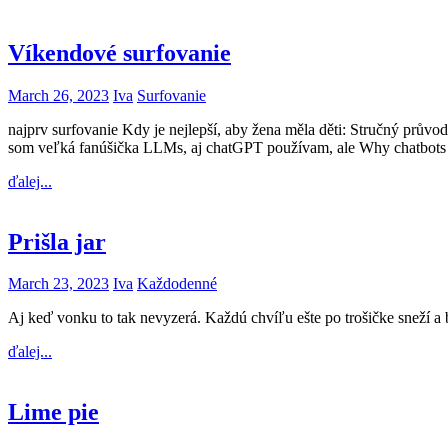
Víkendové surfovanie
March 26, 2023
Iva
Surfovanie
najprv surfovanie Kdy je nejlepší, aby žena měla děti: Stručný pr
som veľká fanúšička LLMs, aj chatGPT používam, ale Why chatbots are b
ďalej...
Prišla jar
March 23, 2023
Iva
Každodenné
Aj keď vonku to tak nevyzerá. Každú chvíľu ešte po trošičke sneží a
ďalej...
Lime pie