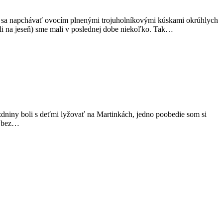
ako sa napchávať ovocím plnenými trojuholníkovými kúskami okrúhlych
ali na jeseň) sme mali v poslednej dobe niekoľko. Tak…
ázdniny boli s deťmi lyžovať na Martinkách, jedno poobedie som si
k, bez…