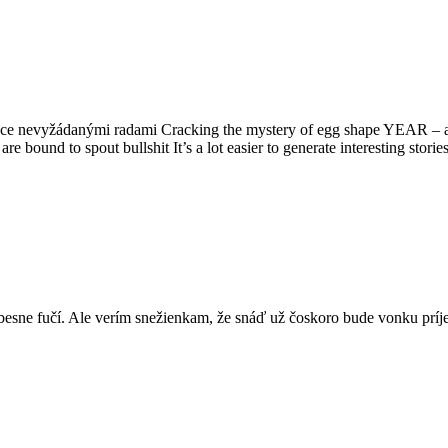
ůvodce nevyžádanými radami Cracking the mystery of egg shape YEAR –
ound to spout bullshit It’s a lot easier to generate interesting stori
 besne fučí. Ale verím snežienkam, že snáď už čoskoro bude vonku príj