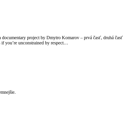
 a documentary project by Dmytro Komarov – prvá časť, druhá časť
es if you’re unconstrained by respect…
emnejšie.