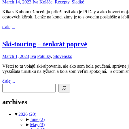
March 14, 2023
Iva
Koláče
,
Recepty
,
Sladké
Kika s Kubom už oceňujú príležitosti ako je Pi Day a ako hovorí mo
cestových kôrok. Lenže na konci zimy je to s ovocím poslabšie a jab
ďalej...
Ski-touring – tenkrát poprvé
March 1, 2023
Iva
Potulky
,
Slovensko
Všetci to tu volajú ski-alpovanie, ale ako som bola poučená, správne
vyskúšala turistiku na lyžiach a bola som veľmi spokojná. S otcom sm
ďalej...
Search
archives
▼
2026
(20)
►
June
(2)
►
May
(3)