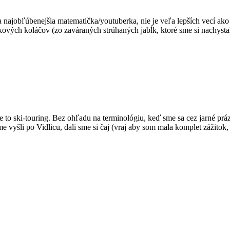
ja najobľúbenejšia matematička/youtuberka, nie je veľa lepších vecí 
lkových koláčov (zo zaváraných strúhaných jabĺk, ktoré sme si nachyst
 je to ski-touring. Bez ohľadu na terminológiu, keď sme sa cez jarné pr
e vyšli po Vidlicu, dali sme si čaj (vraj aby som mała komplet zážito