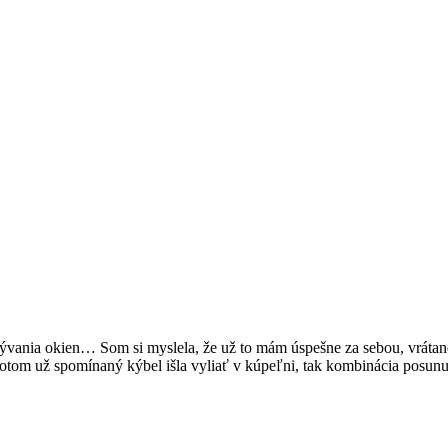
ývania okien… Som si myslela, že už to mám úspešne za sebou, vrátan
m potom už spomínaný kýbel išla vyliať v kúpeľni, tak kombinácia pos