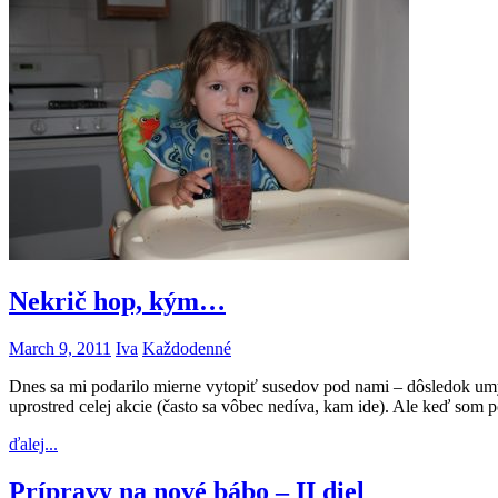
Nekrič hop, kým…
March 9, 2011
Iva
Každodenné
Dnes sa mi podarilo mierne vytopiť susedov pod nami – dôsledok um
uprostred celej akcie (často sa vôbec nedíva, kam ide). Ale keď so
ďalej...
Prípravy na nové bábo – II diel