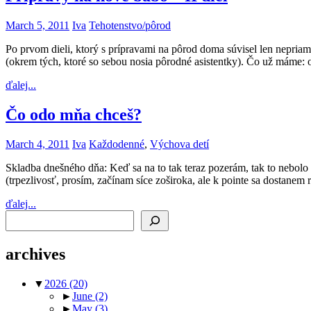
March 5, 2011
Iva
Tehotenstvo/pôrod
Po prvom dieli, ktorý s prípravami na pôrod doma súvisel len nepriam
(okrem tých, ktoré so sebou nosia pôrodné asistentky). Čo už máme: 
ďalej...
Čo odo mňa chceš?
March 4, 2011
Iva
Každodenné
,
Výchova detí
Skladba dnešného dňa: Keď sa na to tak teraz pozerám, tak to nebol
(trpezlivosť, prosím, začínam síce zoširoka, ale k pointe sa dostan
ďalej...
Search
archives
▼
2026
(20)
►
June
(2)
►
May
(3)