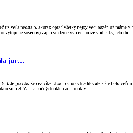
ež už veľa neostalo, akurát: oprať všetky bejby veci bazén už máme v ob
 nevytopíme susedov) zajtra si ideme vybaviť nové vodičáky, lebo tie
šla jar…
 (C). Je pravda, že cez víkend sa trochu ochladilo, ale stále bolo veľm
 rukou som zhŕňala z bočných okien auta mokrý…