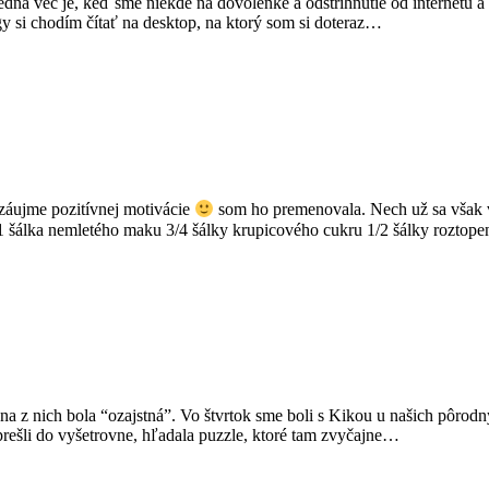
dna vec je, keď sme niekde na dovolenke a odstrihnutie od internetu a 
y si chodím čítať na desktop, na ktorý som si doteraz…
 záujme pozitívnej motivácie
som ho premenovala. Nech už sa však v
 1 šálka nemletého maku 3/4 šálky krupicového cukru 1/2 šálky roztop
a z nich bola “ozajstná”. Vo štvrtok sme boli s Kikou u našich pôrodnýc
prešli do vyšetrovne, hľadala puzzle, ktoré tam zvyčajne…