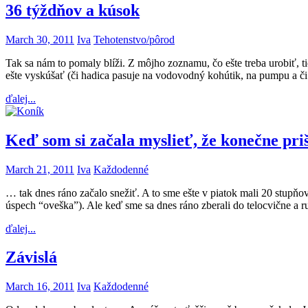
36 týždňov a kúsok
March 30, 2011
Iva
Tehotenstvo/pôrod
Tak sa nám to pomaly blíži. Z môjho zoznamu, čo ešte treba urobiť, ti
ešte vyskúšať (či hadica pasuje na vodovodný kohútik, na pumpu a či
ďalej...
Keď som si začala myslieť, že konečne pri
March 21, 2011
Iva
Každodenné
… tak dnes ráno začalo snežiť. A to sme ešte v piatok mali 20 stupňov
úspech “oveška”). Ale keď sme sa dnes ráno zberali do telocvične a
ďalej...
Závislá
March 16, 2011
Iva
Každodenné