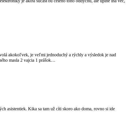
elektroniky je akosi súčasťou celého toho oddychu, ale úplne iná vec,
olá akokoľvek, je veľmi jednoduchý a rýchly a výsledok je nad
eného masla 2 vajcia 1 prášok…
h asistentiek. Kika sa tam už cíti skoro ako doma, rovno si ide