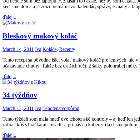
Od nedele som bez laptopu. A znášam to ťažšie, než by som čakala. Je
keď sme doma a ja zrazu nemám svoj kalendár; správy, e-maily a blog
ďalej...
Bleskový makový koláč
March 14, 2011
Iva
Koláče
,
Recepty
Tento recept sa pôvodne išiel volať makový koláč pre lenivých, ale v
očakávanie chutný. Takže bez ďalších rečí. 2 šálky polohrubej múky
ďalej...
34 týždňov
March 13, 2011
Iva
Tehotenstvo/pôrod
Tento týždeň som mala hneď dve tehotenské kontroly – aj keď len jedn
zobrať kôš s hračkami a usadí sa pri nás na koberec (keď sme potom 
ďalej...