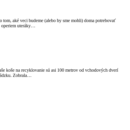
rát o tom, aké veci budeme (alebo by sme mohli) doma potrebovať
az operiem uteráky…
aše koše na recyklovanie sú asi 100 metrov od vchodových dverí
chádzku. Zobrala…