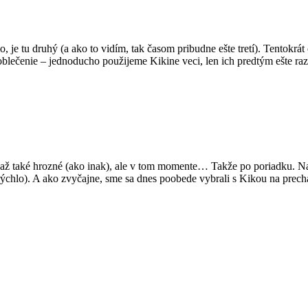
o, je tu druhý (a ako to vidím, tak časom pribudne ešte tretí). Tentok
oblečenie – jednoducho použijeme Kikine veci, len ich predtým ešte r
o až také hrozné (ako inak), ale v tom momente… Takže po poriadku. N
em rýchlo). A ako zvyčajne, sme sa dnes poobede vybrali s Kikou na pre