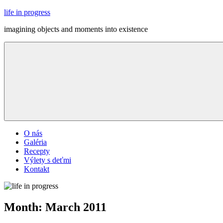
Skip
life in progress
to
imagining objects and moments into existence
content
Menu
O nás
Galéria
Recepty
Výlety s deťmi
Kontakt
Month:
March 2011