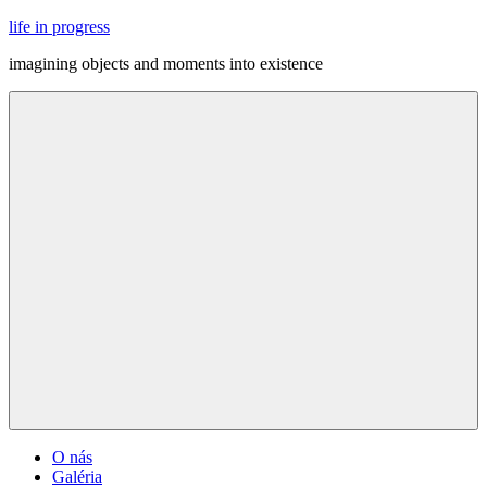
Skip
life in progress
to
imagining objects and moments into existence
content
Menu
O nás
Galéria