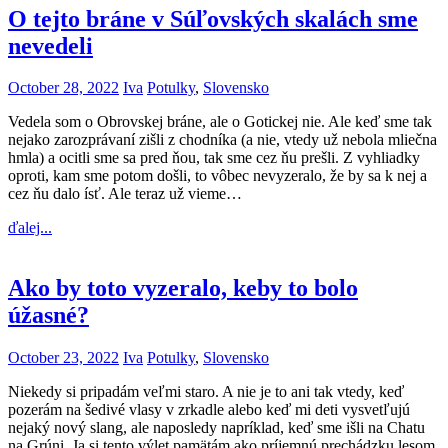
O tejto bráne v Súľovských skalách sme
nevedeli
October 28, 2022
Iva
Potulky
,
Slovensko
Vedela som o Obrovskej bráne, ale o Gotickej nie. Ale keď sme tak
nejako zarozprávaní zišli z chodníka (a nie, vtedy už nebola mliečna
hmla) a ocitli sme sa pred ňou, tak sme cez ňu prešli. Z vyhliadky
oproti, kam sme potom došli, to vôbec nevyzeralo, že by sa k nej a
cez ňu dalo ísť. Ale teraz už vieme…
ďalej...
Ako by toto vyzeralo, keby to bolo
úžasné?
October 23, 2022
Iva
Potulky
,
Slovensko
Niekedy si pripadám veľmi staro. A nie je to ani tak vtedy, keď
pozerám na šedivé vlasy v zrkadle alebo keď mi deti vysvetľujú
nejaký nový slang, ale naposledy napríklad, keď sme išli na Chatu
na Grúni. Ja si tento výlet pamätám ako príjemnú prechádzku lesom,