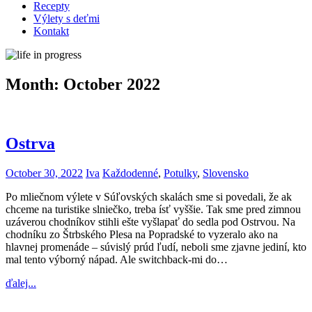
Recepty
Výlety s deťmi
Kontakt
Month:
October 2022
Ostrva
October 30, 2022
Iva
Každodenné
,
Potulky
,
Slovensko
Po mliečnom výlete v Súľovských skalách sme si povedali, že ak
chceme na turistike slniečko, treba ísť vyššie. Tak sme pred zimnou
uzáverou chodníkov stihli ešte vyšlapať do sedla pod Ostrvou. Na
chodníku zo Štrbského Plesa na Popradské to vyzeralo ako na
hlavnej promenáde – súvislý prúd ľudí, neboli sme zjavne jediní, kto
mal tento výborný nápad. Ale switchback-mi do…
ďalej...