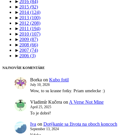
►
2016
(84)
►
2015
(92)
►
2014
(124)
►
2013
(100)
►
2012
(208)
►
2011
(194)
►
2010
(107)
►
2009
(87)
►
2008
(66)
►
2007
(74)
►
2006
(3)
NAJNOVŠIE KOMENTÁRE
Borka
on
Kubo fotil
July 10, 2026
Wow, to su krasne fotky. Priam umelecke :)
Vladimír Kučera
on
A Verse Not Mine
April 25, 2025
To je dobré!
Iva
on
Dotýkanie sa života na oboch koncoch
September 13, 2024