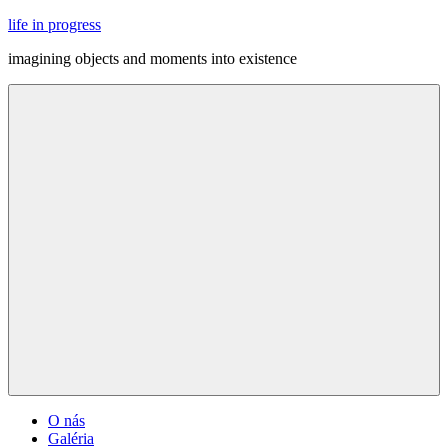
Skip
life in progress
to
imagining objects and moments into existence
content
Menu
O nás
Galéria