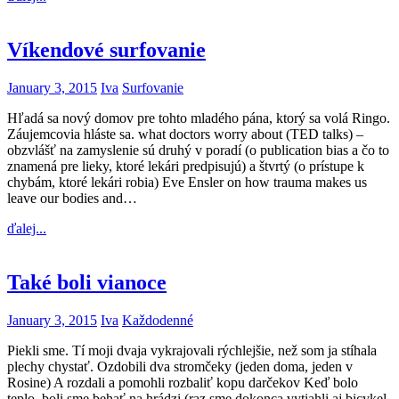
Víkendové surfovanie
January 3, 2015
Iva
Surfovanie
Hľadá sa nový domov pre tohto mladého pána, ktorý sa volá Ringo.
Záujemcovia hláste sa. what doctors worry about (TED talks) –
obzvlášť na zamyslenie sú druhý v poradí (o publication bias a čo to
znamená pre lieky, ktoré lekári predpisujú) a štvrtý (o prístupe k
chybám, ktoré lekári robia) Eve Ensler on how trauma makes us
leave our bodies and…
ďalej...
Také boli vianoce
January 3, 2015
Iva
Každodenné
Piekli sme. Tí moji dvaja vykrajovali rýchlejšie, než som ja stíhala
plechy chystať. Ozdobili dva stromčeky (jeden doma, jeden v
Rosine) A rozdali a pomohli rozbaliť kopu darčekov Keď bolo
teplo, boli sme behať na hrádzi (raz sme dokonca vytiahli aj bicykel