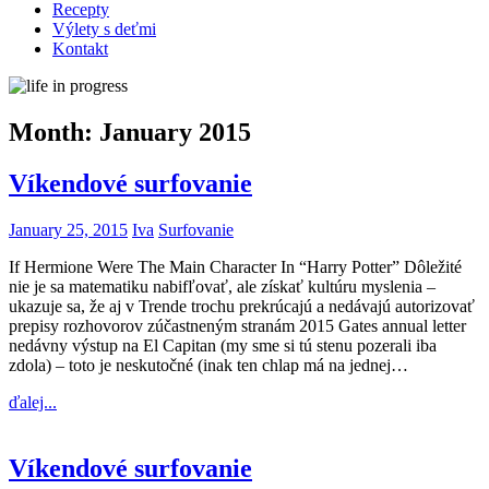
Recepty
Výlety s deťmi
Kontakt
Month:
January 2015
Víkendové surfovanie
January 25, 2015
Iva
Surfovanie
If Hermione Were The Main Character In “Harry Potter” Dôležité
nie je sa matematiku nabifľovať, ale získať kultúru myslenia –
ukazuje sa, že aj v Trende trochu prekrúcajú a nedávajú autorizovať
prepisy rozhovorov zúčastneným stranám 2015 Gates annual letter
nedávny výstup na El Capitan (my sme si tú stenu pozerali iba
zdola) – toto je neskutočné (inak ten chlap má na jednej…
ďalej...
Víkendové surfovanie