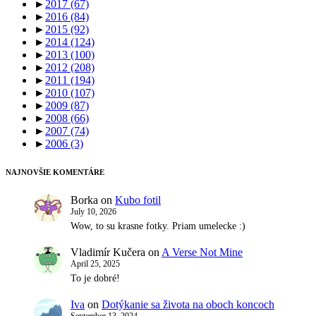
►
2017
(67)
►
2016
(84)
►
2015
(92)
►
2014
(124)
►
2013
(100)
►
2012
(208)
►
2011
(194)
►
2010
(107)
►
2009
(87)
►
2008
(66)
►
2007
(74)
►
2006
(3)
NAJNOVŠIE KOMENTÁRE
Borka
on
Kubo fotil
July 10, 2026
Wow, to su krasne fotky. Priam umelecke :)
Vladimír Kučera
on
A Verse Not Mine
April 25, 2025
To je dobré!
Iva
on
Dotýkanie sa života na oboch koncoch
September 13, 2024