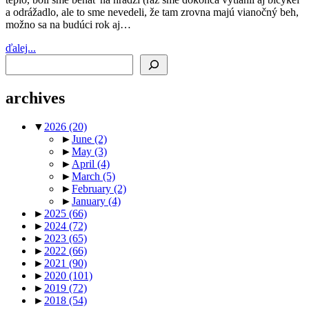
a odrážadlo, ale to sme nevedeli, že tam zrovna majú vianočný beh,
možno sa na budúci rok aj…
ďalej...
Search
archives
▼
2026
(20)
►
June
(2)
►
May
(3)
►
April
(4)
►
March
(5)
►
February
(2)
►
January
(4)
►
2025
(66)
►
2024
(72)
►
2023
(65)
►
2022
(66)
►
2021
(90)
►
2020
(101)
►
2019
(72)
►
2018
(54)