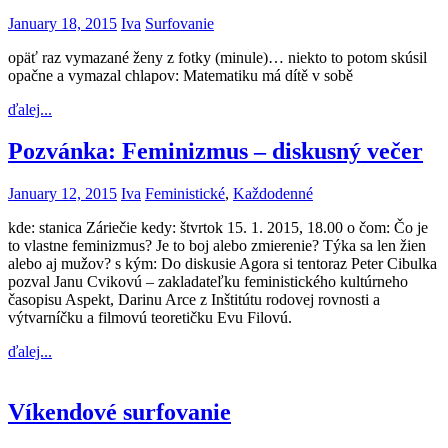
January 18, 2015
Iva
Surfovanie
opäť raz vymazané ženy z fotky (minule)… niekto to potom skúsil
opačne a vymazal chlapov: Matematiku má dítě v sobě
ďalej...
Pozvánka: Feminizmus – diskusný večer
January 12, 2015
Iva
Feministické
,
Každodenné
kde: stanica Záriečie kedy: štvrtok 15. 1. 2015, 18.00 o čom: Čo je
to vlastne feminizmus? Je to boj alebo zmierenie? Týka sa len žien
alebo aj mužov? s kým: Do diskusie Agora si tentoraz Peter Cibulka
pozval Janu Cvikovú – zakladateľku feministického kultúrneho
časopisu Aspekt, Darinu Arce z Inštitútu rodovej rovnosti a
výtvarníčku a filmovú teoretičku Evu Filovú.
ďalej...
Víkendové surfovanie