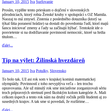
January 10, 2015
Iva
Surfovanie
Prosím, vyplňte tento prieskum o dojčení v slovenských
pôrodniciach, ktorý robia Ženské kruhy v spolupráci s OZ Mamila.
Naozaj to má zmysel. Zistenia z posledného dotazníka (ktorý sa
týkal šitia poranení hrádze) sa dostali do povedomia ľudí, ktorí majú
šancu iniciovať zmeny a ľady sa začínajú hýbať. Tentokrát ide o
posvietenie si na dodržiavanie povinností nemocníc, ktoré sa hrdia
titulom…
ďalej...
Tip na výlet: Žilinská hvezdáreň
January 10, 2015
Iva
Potulky
,
Slovensko
To bolo tak. Už asi rok som v krajskej komisii matematickej
olympiády. Povinností z toho nevyplýva veľa – len trochu
opravovania. Ale už minulý rok sme iniciatívne zorganizovali sériu
troch prípravných stretnutí pred školským kolom kategórie A. Mali
celkom úspech a tento rok nám na druhý ročník prišli študenti aj zo
susedných krajov. A tak sme si povedali, že rozšírime…
ďalej...