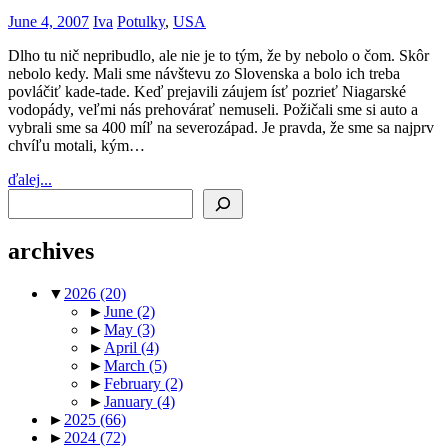
June 4, 2007
Iva
Potulky
,
USA
Dlho tu nič nepribudlo, ale nie je to tým, že by nebolo o čom. Skôr
nebolo kedy. Mali sme návštevu zo Slovenska a bolo ich treba
povláčiť kade-tade. Keď prejavili záujem ísť pozrieť Niagarské
vodopády, veľmi nás prehovárať nemuseli. Požičali sme si auto a
vybrali sme sa 400 míľ na severozápad. Je pravda, že sme sa najprv
chvíľu motali, kým…
ďalej...
Search
archives
▼
2026
(20)
►
June
(2)
►
May
(3)
►
April
(4)
►
March
(5)
►
February
(2)
►
January
(4)
►
2025
(66)
►
2024
(72)