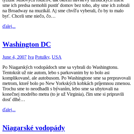
sme ich predsa nemohli pustiť domov bez toho, aby sme ich zobrali
na Broadway na muzikál. Aj sme chvíľu vyberali, čo by to malo
byť. Chceli sme niečo, čo…
ďalej...
Washington DC
June 4, 2007
Iva
Potulky
,
USA
Po Niagarských vodopádoch sme sa vybrali do Washingtonu.
Tentokrát už nie autom, lebo s parkovanim by to bolo asi
komplikované, ale autobusom. Po Washingtone sme sa prepravovali
metrom, ktoré bolo po New Yorkských kobkách príjemnou zmenou.
Trochu sme to neodhadli s bývaním, lebo sme sa ubytovali na
konečnej modrého metra (to je už Virginia), čím sme si pripravili
dosť dlhé…
ďalej...
Niagarské vodopády