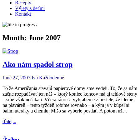
Recepty
Výlety s deťmi
Kontakt
Month:
June 2007
Ako nám spadol strop
June 27, 2007
Iva
Každodenné
To že Američania stavajú papierové domy sme vedeli. To, že sa nám
začne rozpadávať ten náš – ktorý koniec koncov má aj tehlové steny
– sme však nečakali. Včera ráno sa vyhrabeme z postele, že ideme
na plaváreň – tento týždeň robíme rovnako – a kým ja v kúpeľni
balím uteráky a chémiu, Mišo sa vyberie postlať. A potom už…
ďalej...