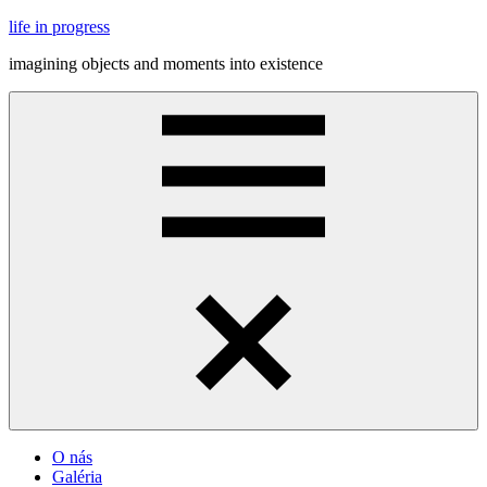
Skip
life in progress
to
imagining objects and moments into existence
content
Menu
O nás
Galéria