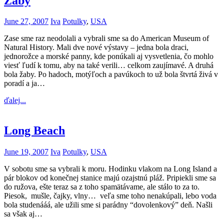
Žaby
June 27, 2007
Iva
Potulky
,
USA
Zase sme raz neodolali a vybrali sme sa do American Museum of
Natural History. Mali dve nové výstavy – jedna bola draci,
jednorožce a morské panny, kde ponúkali aj vysvetlenia, čo mohlo
viesť ľudí k tomu, aby na také verili… celkom zaujímavé. A druhá
bola žaby. Po hadoch, motýľoch a pavúkoch to už bola štvrtá živá v
poradí a ja…
ďalej...
Long Beach
June 19, 2007
Iva
Potulky
,
USA
V sobotu sme sa vybrali k moru. Hodinku vlakom na Long Island a
pár blokov od konečnej stanice majú ozajstnú pláž. Pripiekli sme sa
do ružova, ešte teraz sa z toho spamätávame, ale stálo to za to.
Piesok, mušle, čajky, vlny… veľa sme toho nenakúpali, lebo voda
bola studenááá, ale užili sme si parádny “dovolenkový” deň. Našli
sa však aj…