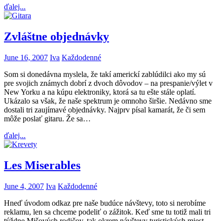
ďalej...
Zvláštne objednávky
June 16, 2007
Iva
Každodenné
Som si donedávna myslela, že takí americkí zablúdilci ako my sú
pre svojich známych dobrí z dvoch dôvodov – na prespanie/výlet v
New Yorku a na kúpu elektroniky, ktorá sa tu ešte stále oplatí.
Ukázalo sa však, že naše spektrum je omnoho širšie. Nedávno sme
dostali tri zaujímavé objednávky. Najprv písal kamarát, že či sem
môže poslať gitaru. Že sa…
ďalej...
Les Miserables
June 4, 2007
Iva
Každodenné
Hneď úvodom odkaz pre naše budúce návštevy, toto si nerobíme
reklamu, len sa chceme podeliť o zážitok. Keď sme tu totiž mali tri
týždne Mišových rodičov, tak okrem návštevy turistických miest