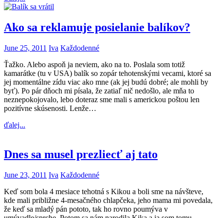
Ako sa reklamuje posielanie balíkov?
June 25, 2011
Iva
Každodenné
Ťažko. Alebo aspoň ja neviem, ako na to. Poslala som totiž
kamarátke (tu v USA) balík so zopár tehotenskými vecami, ktoré sa
jej momentálne zídu viac ako mne (ak jej budú dobré; ale mohli by
byť). Po pár dňoch mi písala, že zatiaľ nič nedošlo, ale mňa to
neznepokojovalo, lebo doteraz sme mali s americkou poštou len
pozitívne skúsenosti. Lenže…
ďalej...
Dnes sa musel prezliecť aj tato
June 23, 2011
Iva
Každodenné
Keď som bola 4 mesiace tehotná s Kikou a boli sme na návšteve,
kde mali približne 4-mesačného chlapčeka, jeho mama mi povedala,
že keď sa mladý pán pototo, tak ho rovno poumýva v
umývadle/sprche. Potom sa nám narodila Kika a ja som tomu