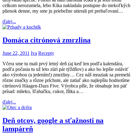
celkom nerozumela, lebo Kika nakladala postupne do niekoľkých
plienok denne, my sme ju priebežne utierali pri prebaľovaní…
ďalej...
Domáca citrónová zmrzlina
June 22, 2011
Iva
Recepty
Včera sme tu mali prvý letný deň (aj keď len podľa kalendára,
podľa počasia tu už leto zúri pár týždňov) a ako ho lepšie osláviť
ako výrobou (a jedením!) zmrzliny… Cez náš mraziak sa premelú
rôzne značky a rôzne príchute, ale zatiaľ ako najlepšiu hodnotíme
citrónovú Häagen-Dazs Five. Výrobca píše, že obsahuje len päť
prísad: mlieko, šľahačku, cukor, žĺtka a…
ďalej...
Deň otcov, google a sťažnosti na
lampáreň