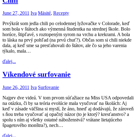
Chili
June 27, 2011
Iva
Mäsité
,
Recepty
Prvýkrát som jedla chili po celodennej lyžovačke v Colorade, keď
som bola v štátoch ako výmenná študentka na strednej škole. Bolo
horúce, štipľavé, s roztopeným syrom na vrchu a krekrami. A bola
to láska na prvý pohľad (na prvú chuť?). Občas som si chili niekde
dala, aj keď sme sa presťahovali do štátov, ale čo sa jeho varenia
týkalo, mala…
ďalej...
Víkendové surfovanie
June 26, 2011
Iva
Surfovanie
Najprv dve videá. V tom prvom súťažiace na Miss USA odpovedali
na otázku, či by sa teória evolúcie mala vyučovať na školách: Aj
keď v zásade väčšina si myslí, že áno, hneď aj dodávajú, že zároveň
s ňou treba vyučovať aj opačný názor (to je ktorý? kresťanstvo? a
spolu s ním aj všetky ostatné náboženstvá? vrátane lietajúceho
špagetového monštra?), nech…
ďalej...