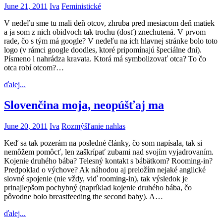
June 21, 2011
Iva
Feministické
V nedeľu sme tu mali deň otcov, zhruba pred mesiacom deň matiek
a ja som z nich obidvoch tak trochu (dosť) znechutená. V prvom
rade, čo s tým má google? V nedeľu na ich hlavnej stránke bolo toto
logo (v rámci google doodles, ktoré pripomínajú špeciálne dni).
Písmeno l nahrádza kravata. Ktorá má symbolizovať otca? To čo
otca robí otcom?…
ďalej...
Slovenčina moja, neopúšťaj ma
June 20, 2011
Iva
Rozmýšľanie nahlas
Keď sa tak pozerám na posledné články, čo som napísala, tak si
nemôžem pomôcť, len zaškrípať zubami nad svojím vyjadrovaním.
Kojenie druhého bába? Telesný kontakt s bábätkom? Rooming-in?
Predpoklad o výchove? Ak náhodou aj preložím nejaké anglické
slovné spojenie (nie vždy, viď rooming-in), tak výsledok je
prinajlepšom pochybný (napríklad kojenie druhého bába, čo
pôvodne bolo breastfeeding the second baby). A…
ďalej...