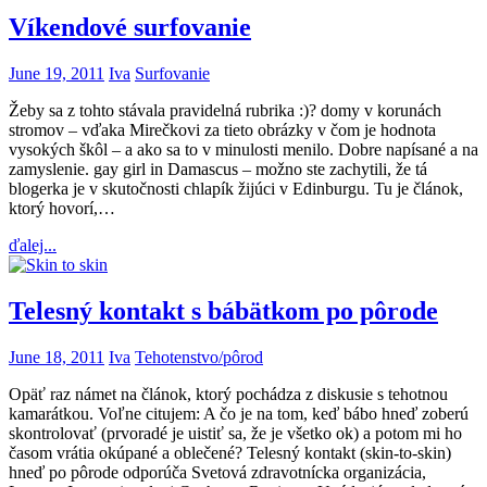
Víkendové surfovanie
June 19, 2011
Iva
Surfovanie
Žeby sa z tohto stávala pravidelná rubrika :)? domy v korunách
stromov – vďaka Mirečkovi za tieto obrázky v čom je hodnota
vysokých škôl – a ako sa to v minulosti menilo. Dobre napísané a na
zamyslenie. gay girl in Damascus – možno ste zachytili, že tá
blogerka je v skutočnosti chlapík žijúci v Edinburgu. Tu je článok,
ktorý hovorí,…
ďalej...
Telesný kontakt s bábätkom po pôrode
June 18, 2011
Iva
Tehotenstvo/pôrod
Opäť raz námet na článok, ktorý pochádza z diskusie s tehotnou
kamarátkou. Voľne citujem: A čo je na tom, keď bábo hneď zoberú
skontrolovať (prvoradé je uistiť sa, že je všetko ok) a potom mi ho
časom vrátia okúpané a oblečené? Telesný kontakt (skin-to-skin)
hneď po pôrode odporúča Svetová zdravotnícka organizácia,