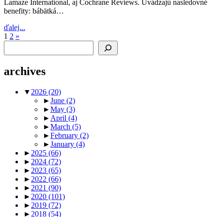
Lamaze International, aj Cochrane Reviews. Uvádzajú nasledovné
benefity: bábätká…
ďalej...
Posts
Next
1
2
»
Search
Posts
pagination
archives
▼
2026
(20)
►
June
(2)
►
May
(3)
►
April
(4)
►
March
(5)
►
February
(2)
►
January
(4)
►
2025
(66)
►
2024
(72)
►
2023
(65)
►
2022
(66)
►
2021
(90)
►
2020
(101)
►
2019
(72)
►
2018
(54)