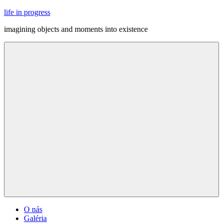
Skip
life in progress
to
imagining objects and moments into existence
content
Menu
O nás
Galéria