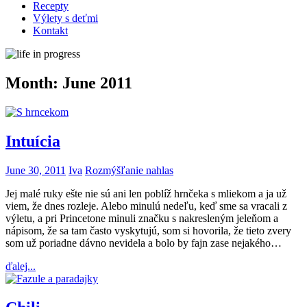
Recepty
Výlety s deťmi
Kontakt
Month:
June 2011
Intuícia
June 30, 2011
Iva
Rozmýšľanie nahlas
Jej malé ruky ešte nie sú ani len poblíž hrnčeka s mliekom a ja už
viem, že dnes rozleje. Alebo minulú nedeľu, keď sme sa vracali z
výletu, a pri Princetone minuli značku s nakresleným jeleňom a
nápisom, že sa tam často vyskytujú, som si hovorila, že tieto zvery
som už poriadne dávno nevidela a bolo by fajn zase nejakého…
ďalej...