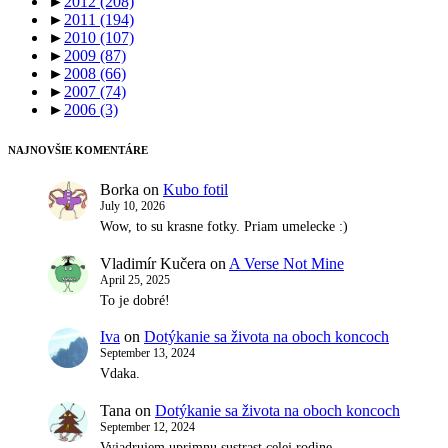
►
2012
(208)
►
2011
(194)
►
2010
(107)
►
2009
(87)
►
2008
(66)
►
2007
(74)
►
2006
(3)
NAJNOVŠIE KOMENTÁRE
Borka
on
Kubo fotil
July 10, 2026
Wow, to su krasne fotky. Priam umelecke :)
Vladimír Kučera
on
A Verse Not Mine
April 25, 2025
To je dobré!
Iva
on
Dotýkanie sa života na oboch koncoch
September 13, 2024
Vdaka.
Tana
on
Dotýkanie sa života na oboch koncoch
September 12, 2024
Vyjadrujem uprimnu sustrast celej rodine.