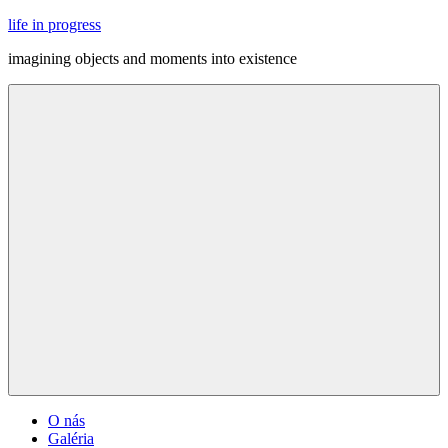
Skip
life in progress
to
imagining objects and moments into existence
content
Menu
O nás
Galéria