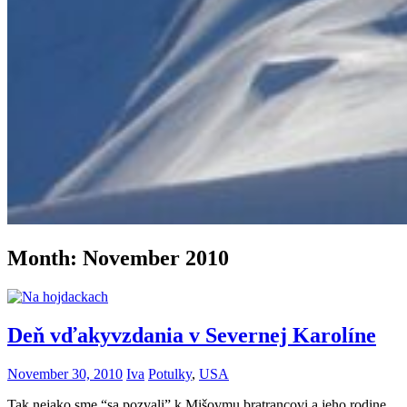
Month:
November 2010
Deň vďakyvzdania v Severnej Karolíne
November 30, 2010
Iva
Potulky
,
USA
Tak nejako sme “sa pozvali” k Mišovmu bratrancovi a jeho rodine