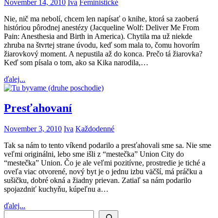
November 14, 2010
Iva
Feministické
Nie, nič ma nebolí, chcem len napísať o knihe, ktorá sa zaoberá
históriou pôrodnej anestézy (Jacqueline Wolf: Deliver Me From
Pain: Anesthesia and Birth in America). Chytila ma už niekde
zhruba na štvrtej strane úvodu, keď som mala to, čomu hovorím
žiarovkový moment. A nepustila až do konca. Prečo tá žiarovka?
Keď som písala o tom, ako sa Kika narodila,…
ďalej...
Presťahovaní
November 3, 2010
Iva
Každodenné
Tak sa nám to tento víkend podarilo a presťahovali sme sa. Nie sme
veľmi originálni, lebo sme išli z “mestečka” Union City do
“mestečka” Union. Čo je ale veľmi pozitívne, prostredie je tiché a
oveľa viac otvorené, nový byt je o jednu izbu väčší, má práčku a
sušičku, dobré okná a žiadny prievan. Zatiaľ sa nám podarilo
spojazdniť kuchyňu, kúpeľnu a…
ďalej...
Search