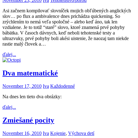
November 23, 2010
Iva
Tehotenstvo/pôrod
Asi začnem kompilovať slovníček mojich obľúbených anglických
slov… po flux a ambivalence dnes prichádza quickening. So
zrýchlením to nemá veľa spoločné – alebo keď áno, tak len
vzdialene. Je to totiž “staré” slovo, ktoré znamená prvé pohyby
bábätka. V časoch dávnych, keď neboli tehotenské testy a
ultrazvuky, prvé pohyby boli akési uistenie, že naozaj tam niekde
rastie malý človek a…
ďalej...
Dva matematické
November 17, 2010
Iva
Každodenné
Na dnes len tieto dva obrázky:
ďalej...
Zmiešané pocity
November 16, 2010
Iva
Kojenie
,
Výchova detí