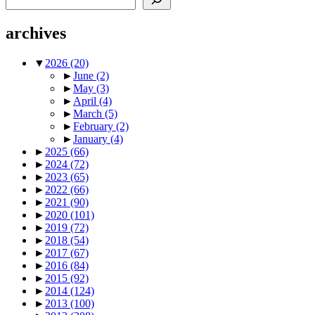
archives
▼
2026
(20)
►
June
(2)
►
May
(3)
►
April
(4)
►
March
(5)
►
February
(2)
►
January
(4)
►
2025
(66)
►
2024
(72)
►
2023
(65)
►
2022
(66)
►
2021
(90)
►
2020
(101)
►
2019
(72)
►
2018
(54)
►
2017
(67)
►
2016
(84)
►
2015
(92)
►
2014
(124)
►
2013
(100)