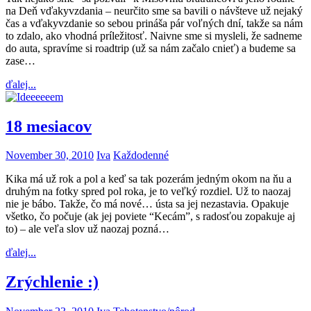
na Deň vďakyvzdania – neurčito sme sa bavili o návšteve už nejaký
čas a vďakyvzdanie so sebou prináša pár voľných dní, takže sa nám
to zdalo, ako vhodná príležitosť. Naivne sme si mysleli, že sadneme
do auta, spravíme si roadtrip (už sa nám začalo cnieť) a budeme sa
zase…
ďalej...
18 mesiacov
November 30, 2010
Iva
Každodenné
Kika má už rok a pol a keď sa tak pozerám jedným okom na ňu a
druhým na fotky spred pol roka, je to veľký rozdiel. Už to naozaj
nie je bábo. Takže, čo má nové… ústa sa jej nezastavia. Opakuje
všetko, čo počuje (ak jej poviete “Kecám”, s radosťou zopakuje aj
to) – ale veľa slov už naozaj pozná…
ďalej...
Zrýchlenie :)