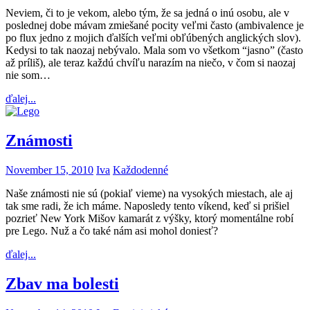
Neviem, či to je vekom, alebo tým, že sa jedná o inú osobu, ale v
poslednej dobe mávam zmiešané pocity veľmi často (ambivalence je
po flux jedno z mojich ďalších veľmi obľúbených anglických slov).
Kedysi to tak naozaj nebývalo. Mala som vo všetkom “jasno” (často
až príliš), ale teraz každú chvíľu narazím na niečo, v čom si naozaj
nie som…
ďalej...
Známosti
November 15, 2010
Iva
Každodenné
Naše známosti nie sú (pokiaľ vieme) na vysokých miestach, ale aj
tak sme radi, že ich máme. Naposledy tento víkend, keď si prišiel
pozrieť New York Mišov kamarát z výšky, ktorý momentálne robí
pre Lego. Nuž a čo také nám asi mohol doniesť?
ďalej...
Zbav ma bolesti