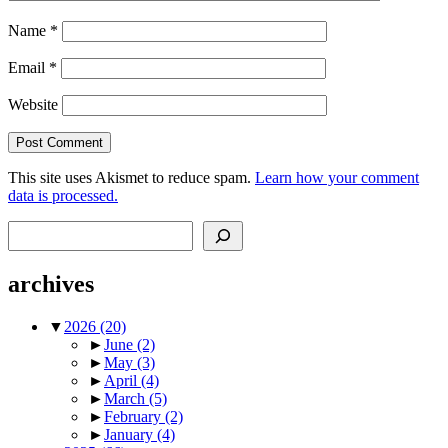
Name
*
Email
*
Website
This site uses Akismet to reduce spam.
Learn how your comment
data is processed.
Search
archives
▼
2026
(20)
►
June
(2)
►
May
(3)
►
April
(4)
►
March
(5)
►
February
(2)
►
January
(4)