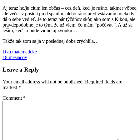
Aj teraz ho/ju cítim len občas – cez deň, keď je rušno, takmer vôbec,
ale večer v posteli pred spaním, alebo ráno pred vstávaním niekedy
dá o sebe vedieť. Je to teraz pár týždňov skôr, ako som s Kikou, ale
pravdepodobne je to tým, že už viem, čo mám “počúvať”. A už sa
teším, keď to bude vidno aj zvonku…
Takže tak som sa ja v poslednej dobe zrýchlila…
Post
Previous
Kubko
Dva matematické
tehotenstvo
Post:
Next
18 mesiacov
navigation
Post:
Leave a Reply
Your email address will not be published.
Required fields are
marked
*
Comment
*