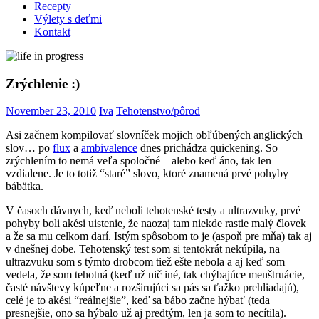
Recepty
Výlety s deťmi
Kontakt
Zrýchlenie :)
November 23, 2010
Iva
Tehotenstvo/pôrod
Asi začnem kompilovať slovníček mojich obľúbených anglických
slov… po
flux
a
ambivalence
dnes prichádza quickening. So
zrýchlením to nemá veľa spoločné – alebo keď áno, tak len
vzdialene. Je to totiž “staré” slovo, ktoré znamená prvé pohyby
bábätka.
V časoch dávnych, keď neboli tehotenské testy a ultrazvuky, prvé
pohyby boli akési uistenie, že naozaj tam niekde rastie malý človek
a že sa mu celkom darí. Istým spôsobom to je (aspoň pre mňa) tak aj
v dnešnej dobe. Tehotenský test som si tentokrát nekúpila, na
ultrazvuku som s týmto drobcom tiež ešte nebola a aj keď som
vedela, že som tehotná (keď už nič iné, tak chýbajúce menštruácie,
časté návštevy kúpeľne a rozširujúci sa pás sa ťažko prehliadajú),
celé je to akési “reálnejšie”, keď sa bábo začne hýbať (teda
presnejšie, ono sa hýbalo už aj predtým, len ja som to necítila).