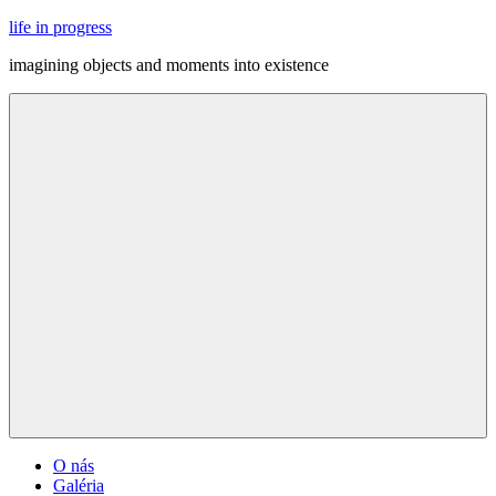
Skip
life in progress
to
imagining objects and moments into existence
content
Menu
O nás
Galéria