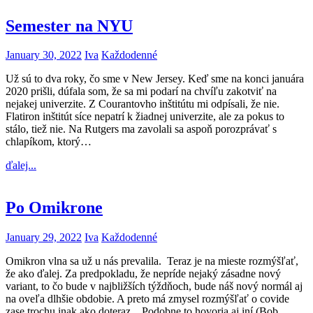
Semester na NYU
January 30, 2022
Iva
Každodenné
Už sú to dva roky, čo sme v New Jersey. Keď sme na konci januára
2020 prišli, dúfala som, že sa mi podarí na chvíľu zakotviť na
nejakej univerzite. Z Courantovho inštitútu mi odpísali, že nie.
Flatiron inštitút síce nepatrí k žiadnej univerzite, ale za pokus to
stálo, tiež nie. Na Rutgers ma zavolali sa aspoň porozprávať s
chlapíkom, ktorý…
ďalej...
Po Omikrone
January 29, 2022
Iva
Každodenné
Omikron vlna sa už u nás prevalila. Teraz je na mieste rozmýšľať,
že ako ďalej. Za predpokladu, že nepríde nejaký zásadne nový
variant, to čo bude v najbližších týždňoch, bude náš nový normál aj
na oveľa dlhšie obdobie. A preto má zmysel rozmýšľať o covide
zase trochu inak ako doteraz. Podobne to hovoria aj iní (Bob