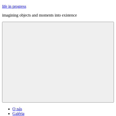
Skip
life in progress
to
imagining objects and moments into existence
content
Menu
O nás
Galéria