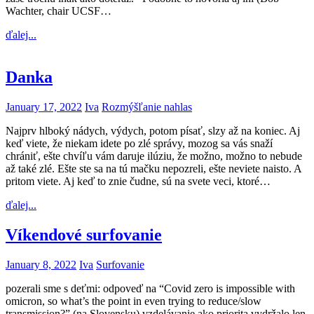
Wachter, chair UCSF…
ďalej...
Danka
January 17, 2022
Iva
Rozmýšľanie nahlas
Najprv hlboký nádych, výdych, potom písať, slzy až na koniec. Aj
keď viete, že niekam idete po zlé správy, mozog sa vás snaží
chrániť, ešte chvíľu vám daruje ilúziu, že možno, možno to nebude
až také zlé. Ešte ste sa na tú mačku nepozreli, ešte neviete naisto. A
pritom viete. Aj keď to znie čudne, sú na svete veci, ktoré…
ďalej...
Víkendové surfovanie
January 8, 2022
Iva
Surfovanie
pozerali sme s deťmi: odpoveď na “Covid zero is impossible with
omicron, so what’s the point in even trying to reduce/slow
transmission?” (na Slovensku) vzdelávanie ako priorita vydržalo len