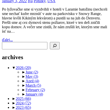
January 3, 2022
Iva
Potulky
,
USA
Po lyžovačke sme si vyzdvihli v hoteli v Laramie batožinu (nechceli
sme nechať kufre mrznúť v aute na parkovisku v Snowy Range,
hlavne kvôli Kikiným lekvárom) a pustili sa na juh do Denveru.
Prešli sme aj cez dymovú stenu požiarov, ktoré v ten deň zničili
kopu domov. A večer sme zistili, že nám zrušili let, ktorým sme mali
ísť na…
ďalej...
Search
archives
▼
2026
(20)
►
June
(2)
►
May
(3)
►
April
(4)
►
March
(5)
►
February
(2)
►
January
(4)
►
2025
(66)
►
2024
(72)
►
2023
(65)