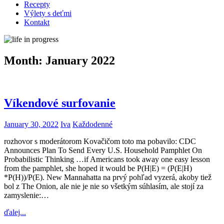
Recepty
Výlety s deťmi
Kontakt
Month:
January 2022
Víkendové surfovanie
January 30, 2022
Iva
Každodenné
rozhovor s moderátorom Kovačičom toto ma pobavilo: CDC
Announces Plan To Send Every U.S. Household Pamphlet On
Probabilistic Thinking …if Americans took away one easy lesson
from the pamphlet, she hoped it would be P(H|E) = (P(E|H)
*P(H))/P(E). New Mannahatta na prvý pohľad vyzerá, akoby tiež
bol z The Onion, ale nie je nie so všetkým súhlasím, ale stojí za
zamyslenie:…
ďalej...