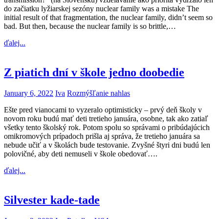
do začiatku lyžiarskej sezóny nuclear family was a mistake The
initial result of that fragmentation, the nuclear family, didn’t seem so
bad. But then, because the nuclear family is so brittle,…
ďalej...
Z piatich dní v škole jedno doobedie
January 6, 2022
Iva
Rozmýšľanie nahlas
Ešte pred vianocami to vyzeralo optimisticky – prvý deň školy v
novom roku budú mať deti tretieho januára, osobne, tak ako zatiaľ
všetky tento školský rok. Potom spolu so správami o pribúdajúcich
omikromových prípadoch prišla aj správa, že tretieho januára sa
nebude učiť a v školách bude testovanie. Zvyšné štyri dni budú len
polovičné, aby deti nemuseli v škole obedovať….
ďalej...
Silvester kade-tade