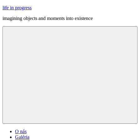
Skip
life in progress
to
imagining objects and moments into existence
content
Menu
O nás
Galéria