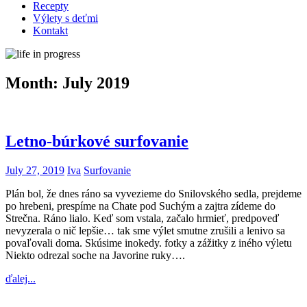
Recepty
Výlety s deťmi
Kontakt
Month:
July 2019
Letno-búrkové surfovanie
July 27, 2019
Iva
Surfovanie
Plán bol, že dnes ráno sa vyvezieme do Snilovského sedla, prejdeme
po hrebeni, prespíme na Chate pod Suchým a zajtra zídeme do
Strečna. Ráno lialo. Keď som vstala, začalo hrmieť, predpoveď
nevyzerala o nič lepšie… tak sme výlet smutne zrušili a lenivo sa
povaľovali doma. Skúsime inokedy. fotky a zážitky z iného výletu
Niekto odrezal soche na Javorine ruky….
ďalej...