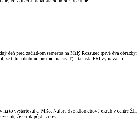
ually be skilled at what we do in our free time….
sledný deň pred začiatkom semestra na Malý Rozsutec (prvé dva obrázky).
al, že túto sobotu nemusíme pracovať) a tak išla FRI výprava na…
na to vyštartoval aj Mišo. Najprv dvojkilometrový okruh v centre Žilin
 povedali, že o rok pôjdu znova.