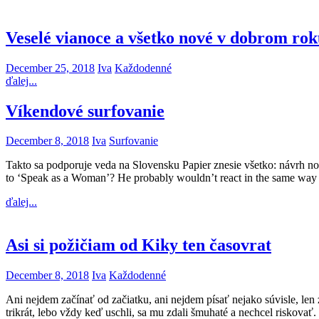
Veselé vianoce a všetko nové v dobrom ro
December 25, 2018
Iva
Každodenné
ďalej...
Víkendové surfovanie
December 8, 2018
Iva
Surfovanie
Takto sa podporuje veda na Slovensku Papier znesie všetko: návrh n
to ‘Speak as a Woman’? He probably wouldn’t react in the same way if
ďalej...
Asi si požičiam od Kiky ten časovrat
December 8, 2018
Iva
Každodenné
Ani nejdem začínať od začiatku, ani nejdem písať nejako súvisle, len
trikrát, lebo vždy keď uschli, sa mu zdali šmuhaté a nechcel riskov