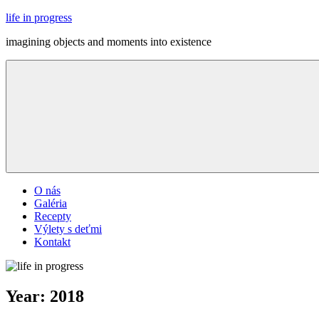
Skip
life in progress
to
imagining objects and moments into existence
content
Menu
O nás
Galéria
Recepty
Výlety s deťmi
Kontakt
Year:
2018