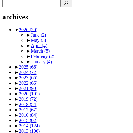
Search
Posts
pagination
archives
▼
2026
(20)
►
June
(2)
►
May
(3)
►
April
(4)
►
March
(5)
►
February
(2)
►
January
(4)
►
2025
(66)
►
2024
(72)
►
2023
(65)
►
2022
(66)
►
2021
(90)
►
2020
(101)
►
2019
(72)
►
2018
(54)
►
2017
(67)
►
2016
(84)
►
2015
(92)
►
2014
(124)
►
2013
(100)