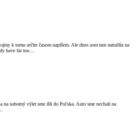
 dojmy k tomu určite časom napíšem. Ale dnes som tam natrafila na
eady have far too…
i a na sobotný výlet sme išli do Poľska. Auto sme nechali na
u…