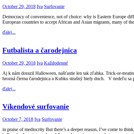
October 29, 2018
Iva
Surfovanie
Democracy of convenience, not of choice: why is Eastern Europe differ
European countries to accept African and Asian migrants, many of them
ďalej...
Futbalista a čarodejnica
October 29, 2018
Iva
Každodenné
Aj k nám dorazil Halloween, našťastie len tak zľahka. Trick-or-treatin
hrozná čierna čarodejnica a Kubko strašný biely duch. V nedeľu sa po
ďalej...
Víkendové surfovanie
October 7, 2018
Iva
Surfovanie
in praise of mediocrity But there’s a deeper reason, I’ve come to thin