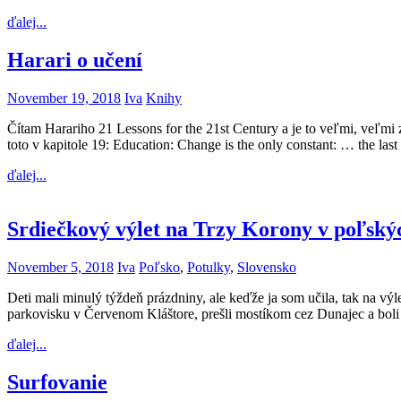
ďalej...
Harari o učení
November 19, 2018
Iva
Knihy
Čítam Harariho 21 Lessons for the 21st Century a je to veľmi, veľmi 
toto v kapitole 19: Education: Change is the only constant: … the last
ďalej...
Srdiečkový výlet na Trzy Korony v poľský
November 5, 2018
Iva
Poľsko
,
Potulky
,
Slovensko
Deti mali minulý týždeň prázdniny, ale keďže ja som učila, tak na výle
parkovisku v Červenom Kláštore, prešli mostíkom cez Dunajec a bol
ďalej...
Surfovanie