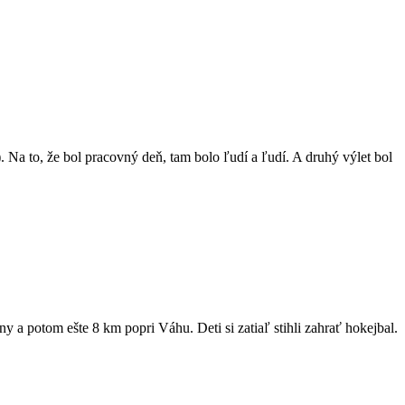
 Na to, že bol pracovný deň, tam bolo ľudí a ľudí. A druhý výlet bol
y a potom ešte 8 km popri Váhu. Deti si zatiaľ stihli zahrať hokejbal.