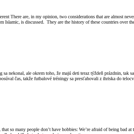
ent There are, in my opinion, two considerations that are almost never 
 Islamic, is discussed. They are the history of these countries over t
g sa nekonal, ale okrem toho, že majú deti teraz týždeň prázdnin, tak sa 
súval čas, takže futbalové tréningy sa presťahovali z ihriska do telo
k, that so many people don’t have hobbies: We’re afraid of being bad at 