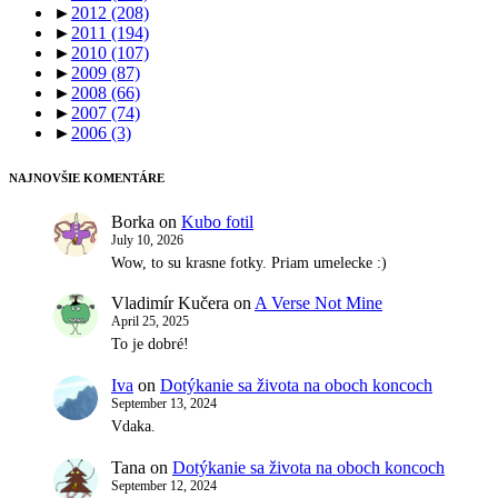
►
2012
(208)
►
2011
(194)
►
2010
(107)
►
2009
(87)
►
2008
(66)
►
2007
(74)
►
2006
(3)
NAJNOVŠIE KOMENTÁRE
Borka
on
Kubo fotil
July 10, 2026
Wow, to su krasne fotky. Priam umelecke :)
Vladimír Kučera
on
A Verse Not Mine
April 25, 2025
To je dobré!
Iva
on
Dotýkanie sa života na oboch koncoch
September 13, 2024
Vdaka.
Tana
on
Dotýkanie sa života na oboch koncoch
September 12, 2024