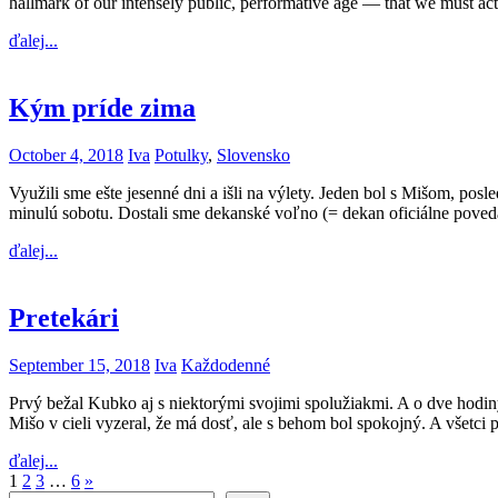
hallmark of our intensely public, performative age — that we must act
ďalej...
Kým príde zima
October 4, 2018
Iva
Potulky
,
Slovensko
Využili sme ešte jesenné dni a išli na výlety. Jeden bol s Mišom, po
minulú sobotu. Dostali sme dekanské voľno (= dekan oficiálne poved
ďalej...
Pretekári
September 15, 2018
Iva
Každodenné
Prvý bežal Kubko aj s niektorými svojimi spolužiakmi. A o dve hodiny 
Mišo v cieli vyzeral, že má dosť, ale s behom bol spokojný. A všetci
ďalej...
Posts
Next
1
2
3
…
6
»