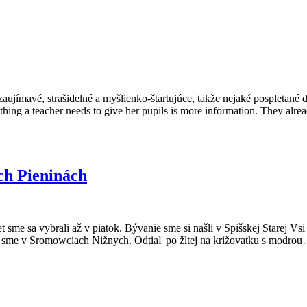
zaujímavé, strašidelné a myšlienko-štartujúce, takže nejaké pospletané
 thing a teacher needs to give her pupils is more information. They alr
ch Pieninách
t sme sa vybrali až v piatok. Bývanie sme si našli v Spišskej Starej Vs
i sme v Sromowciach Nižnych. Odtiaľ po žltej na križovatku s modro