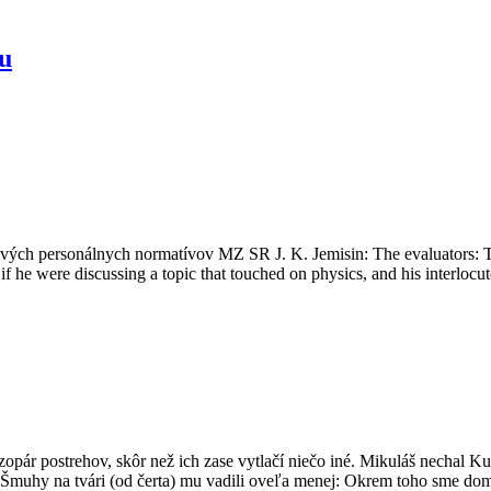
ku
ových personálnych normatívov MZ SR J. K. Jemisin: The evaluators: To
 he were discussing a topic that touched on physics, and his interlocu
 zopár postrehov, skôr než ich zase vytlačí niečo iné. Mikuláš nechal
ať. Šmuhy na tvári (od čerta) mu vadili oveľa menej: Okrem toho sme d