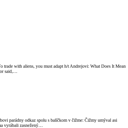
 trade with aliens, you must adapt h/t Andrejovi: What Does It Mean
tor said,…
 Kubovi parádny odkaz spolu s balíčkom v čižme: Čižmy umýval asi
oma vyrábali zasnežený…