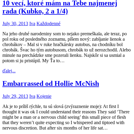
10 vecí, ktoré mám na Tebe najmenej
rada (Kubko, 2 a 1/4)
July 30, 2013
Iva
Každodenné
Na jeho druhé narodeniny som to nejako premeškala, ale teraz, po
pol roku od posledného zoznamu, píšem nový: zabíjanie lienok a
chrobákov – Mal si v ruke hračkársky autobus, na chodníku bol
chrobák. Švac ho tým autobusom, chrobák to už nerozchodil. Alebo
minule na prechádzke sme pozerali lienku. Najskôr si sa usmial a
potom si ju pristúpil. My Ťa to…
ďalej...
Embarrassed od Hollie McNish
July 29, 2013
Iva
Kojenie
Ak je to príliš rýchle, tu sú slová (zvýraznenie moje): At first I
thought it was ok I could understand their reasons They said ‘There
might be a man or a nervous child seeing’ this small piece of flesh
that they weren’t quite expecting so I whispered and tiptoed with
nervous discretion. But after six months of her life sat…