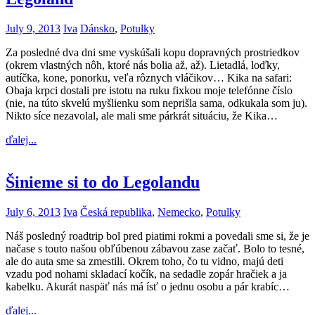
July 9, 2013
Iva
Dánsko
,
Potulky
Za posledné dva dni sme vyskúšali kopu dopravných prostriedkov
(okrem vlastných nôh, ktoré nás bolia až, až). Lietadlá, loďky,
autíčka, kone, ponorku, veľa rôznych vláčikov… Kika na safari:
Obaja krpci dostali pre istotu na ruku fixkou moje telefónne číslo
(nie, na túto skvelú myšlienku som neprišla sama, odkukala som ju).
Nikto síce nezavolal, ale mali sme párkrát situáciu, že Kika…
ďalej...
Šinieme si to do Legolandu
July 6, 2013
Iva
Česká republika
,
Nemecko
,
Potulky
Náš posledný roadtrip bol pred piatimi rokmi a povedali sme si, že je
načase s touto našou obľúbenou zábavou zase začať. Bolo to tesné,
ale do auta sme sa zmestili. Okrem toho, čo tu vidno, majú deti
vzadu pod nohami skladací kočík, na sedadle zopár hračiek a ja
kabelku. Akurát naspäť nás má ísť o jednu osobu a pár krabíc…
ďalej...