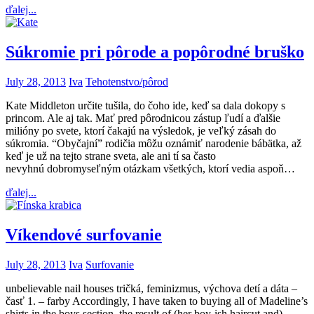
ďalej...
Súkromie pri pôrode a popôrodné bruško
July 28, 2013
Iva
Tehotenstvo/pôrod
Kate Middleton určite tušila, do čoho ide, keď sa dala dokopy s
princom. Ale aj tak. Mať pred pôrodnicou zástup ľudí a ďalšie
milióny po svete, ktorí čakajú na výsledok, je veľký zásah do
súkromia. “Obyčajní” rodičia môžu oznámiť narodenie bábätka, až
keď je už na tejto strane sveta, ale ani tí sa často
nevyhnú dobromyseľným otázkam všetkých, ktorí vedia aspoň…
ďalej...
Víkendové surfovanie
July 28, 2013
Iva
Surfovanie
unbelievable nail houses tričká, feminizmus, výchova detí a dáta –
časť 1. – farby Accordingly, I have taken to buying all of Madeline’s
shirts in the boys section, the result of (her boy-ish haircut and)