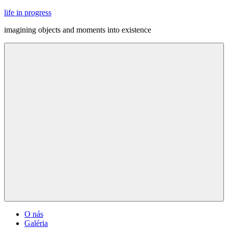
Skip
life in progress
to
imagining objects and moments into existence
content
Menu
O nás
Galéria