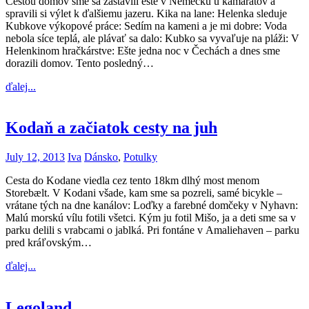
Cestou domov sme sa zastavili ešte v Nemecku u kamarátov a
spravili si výlet k ďalšiemu jazeru. Kika na lane: Helenka sleduje
Kubkove výkopové práce: Sedím na kameni a je mi dobre: Voda
nebola síce teplá, ale plávať sa dalo: Kubko sa vyvaľuje na pláži: V
Helenkinom hračkárstve: Ešte jedna noc v Čechách a dnes sme
dorazili domov. Tento posledný…
ďalej...
Kodaň a začiatok cesty na juh
July 12, 2013
Iva
Dánsko
,
Potulky
Cesta do Kodane viedla cez tento 18km dlhý most menom
Storebælt. V Kodani všade, kam sme sa pozreli, samé bicykle –
vrátane tých na dne kanálov: Loďky a farebné domčeky v Nyhavn:
Malú morskú vílu fotili všetci. Kým ju fotil Mišo, ja a deti sme sa v
parku delili s vrabcami o jablká. Pri fontáne v Amaliehaven – parku
pred kráľovským…
ďalej...
Legoland