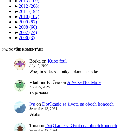
►
2013
(100)
►
2012
(208)
►
2011
(194)
►
2010
(107)
►
2009
(87)
►
2008
(66)
►
2007
(74)
►
2006
(3)
NAJNOVŠIE KOMENTÁRE
Borka
on
Kubo fotil
July 10, 2026
Wow, to su krasne fotky. Priam umelecke :)
Vladimír Kučera
on
A Verse Not Mine
April 25, 2025
To je dobré!
Iva
on
Dotýkanie sa života na oboch koncoch
September 13, 2024
Vdaka.
Tana
on
Dotýkanie sa života na oboch koncoch
September 12, 2024