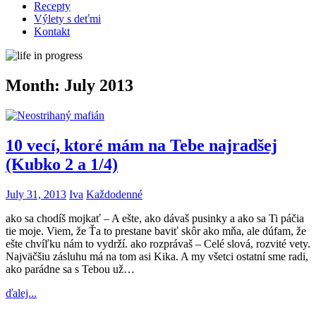
Recepty
Výlety s deťmi
Kontakt
Month:
July 2013
10 vecí, ktoré mám na Tebe najradšej
(Kubko 2 a 1/4)
July 31, 2013
Iva
Každodenné
ako sa chodíš mojkať – A ešte, ako dávaš pusinky a ako sa Ti páčia
tie moje. Viem, že Ťa to prestane baviť skôr ako mňa, ale dúfam, že
ešte chvíľku nám to vydrží. ako rozprávaš – Celé slová, rozvité vety.
Najväčšiu zásluhu má na tom asi Kika. A my všetci ostatní sme radi,
ako parádne sa s Tebou už…
ďalej...