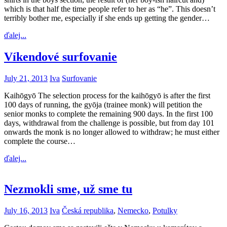
which is that half the time people refer to her as “he”. This doesn’t
terribly bother me, especially if she ends up getting the gender…
ďalej...
Víkendové surfovanie
July 21, 2013
Iva
Surfovanie
Kaihōgyō The selection process for the kaihōgyō is after the first
100 days of running, the gyōja (trainee monk) will petition the
senior monks to complete the remaining 900 days. In the first 100
days, withdrawal from the challenge is possible, but from day 101
onwards the monk is no longer allowed to withdraw; he must either
complete the course…
ďalej...
Nezmokli sme, už sme tu
July 16, 2013
Iva
Česká republika
,
Nemecko
,
Potulky