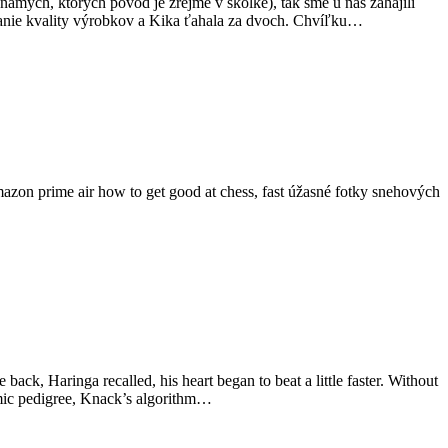
ámych, ktorých pôvod je zrejme v škôlke), tak sme u nás zahájili
ovanie kvality výrobkov a Kika ťahala za dvoch. Chvíľku…
zon prime air how to get good at chess, fast úžasné fotky snehových
ck, Haringa recalled, his heart began to beat a little faster. Without
emic pedigree, Knack’s algorithm…