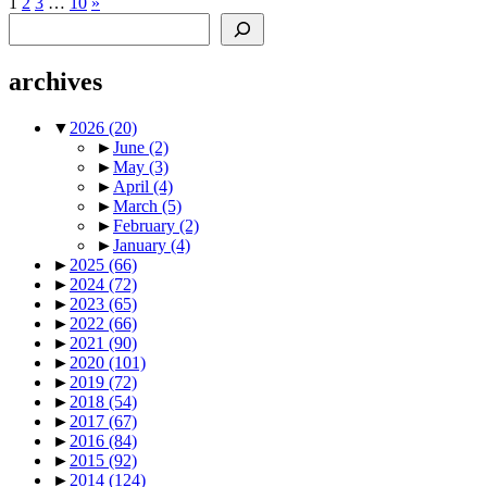
Posts
Next
1
2
3
…
10
»
Search
Posts
pagination
archives
▼
2026
(20)
►
June
(2)
►
May
(3)
►
April
(4)
►
March
(5)
►
February
(2)
►
January
(4)
►
2025
(66)
►
2024
(72)
►
2023
(65)
►
2022
(66)
►
2021
(90)
►
2020
(101)
►
2019
(72)
►
2018
(54)
►
2017
(67)
►
2016
(84)
►
2015
(92)
►
2014
(124)