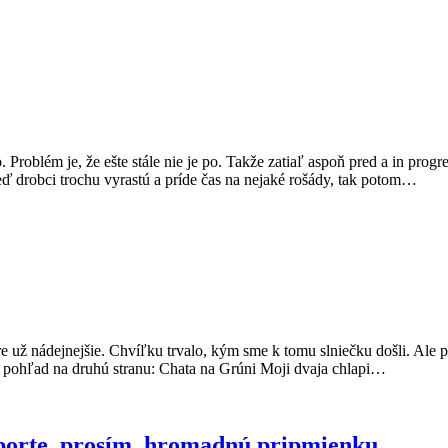
roblém je, že ešte stále nie je po. Takže zatiaľ aspoň pred a in progr
Keď drobci trochu vyrastú a príde čas na nejaké rošády, tak potom…
e už nádejnejšie. Chvíľku trvalo, kým sme k tomu slniečku došli. Ale 
 je pohľad na druhú stranu: Chata na Grúni Moji dvaja chlapi…
porte, prosím, hromadnú pripmienku