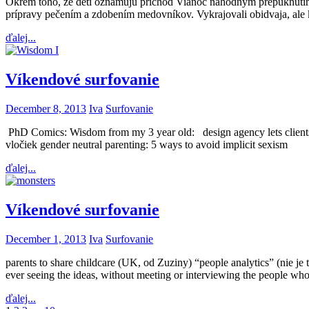
Okrem toho, že deti oznamujú príchod Vianoc náhodným prepuknutím v
prípravy pečením a zdobením medovníkov. Vykrajovali obidvaja, ale k
ďalej...
Víkendové surfovanie
December 8, 2013
Iva
Surfovanie
PhD Comics: Wisdom from my 3 year old: design agency lets clients 
vločiek gender neutral parenting: 5 ways to avoid implicit sexism
ďalej...
Víkendové surfovanie
December 1, 2013
Iva
Surfovanie
parents to share childcare (UK, od Zuziny) “people analytics” (nie je 
ever seeing the ideas, without meeting or interviewing the people w
ďalej...