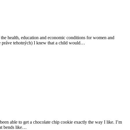
es the health, education and economic conditions for women and
re práve tehotných) I knew that a child would…
been able to get a chocolate chip cookie exactly the way I like. I’m
that bends like…