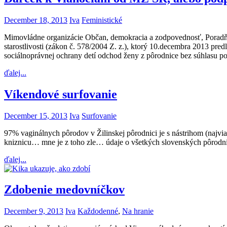
December 18, 2013
Iva
Feministické
Mimovládne organizácie Občan, demokracia a zodpovednosť, Poradňa
starostlivosti (zákon č. 578/2004 Z. z.), ktorý 10.decembra 2013 pr
sociálnoprávnej ochrany detí odchod ženy z pôrodnice bez súhlasu po
ďalej...
Víkendové surfovanie
December 15, 2013
Iva
Surfovanie
97% vaginálnych pôrodov v Žilinskej pôrodnici je s nástrihom (najvia
kniznicu… mne je z toho zle… údaje o všetkých slovenských pôrodnic
ďalej...
Zdobenie medovníčkov
December 9, 2013
Iva
Každodenné
,
Na hranie