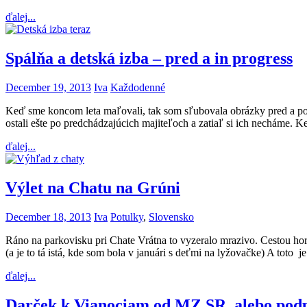
ďalej...
Spálňa a detská izba – pred a in progress
December 19, 2013
Iva
Každodenné
Keď sme koncom leta maľovali, tak som sľubovala obrázky pred a po. P
ostali ešte po predchádzajúcich majiteľoch a zatiaľ si ich necháme. 
ďalej...
Výlet na Chatu na Grúni
December 18, 2013
Iva
Potulky
,
Slovensko
Ráno na parkovisku pri Chate Vrátna to vyzeralo mrazivo. Cestou hor
(a je to tá istá, kde som bola v januári s deťmi na lyžovačke) A toto
ďalej...
Darček k Vianociam od MZ SR, alebo pod