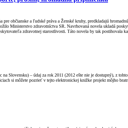
 pre občianske a ľudské práva a Ženské kruhy, predkladajú hromadnú
edložilo Ministerstvo zdravotníctva SR. Navrhovaná novela ukladá posk
skytovateľa zdravotnej starostlivosti. Táto novela by tak postihovala
c na Slovensku) – údaj za rok 2011 (2012 ešte nie je dostupný), z toht
iach si môžete pozrieť v tejto elektronickej knižke projekt môjho br