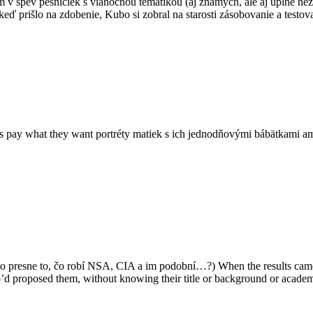
 spev pesničiek s vianočnou tematikou (aj známych, ale aj úplne nezn
eď prišlo na zdobenie, Kubo si zobral na starosti zásobovanie a test
pay what they want portréty matiek s ich jednodňovými bábätkami ama
to presne to, čo robí NSA, CIA a im podobní…?) When the results came ba
ho’d proposed them, without knowing their title or background or acad