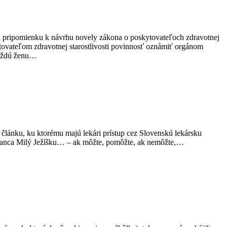
 pripomienku k návrhu novely zákona o poskytovateľoch zdravotnej
ytovateľom zdravotnej starostlivosti povinnosť oznámiť orgánom
 každú ženu…
o článku, ku ktorému majú lekári prístup cez Slovenskú lekársku
atranca Milý Ježíšku… – ak môžte, pomôžte, ak nemôžte,…