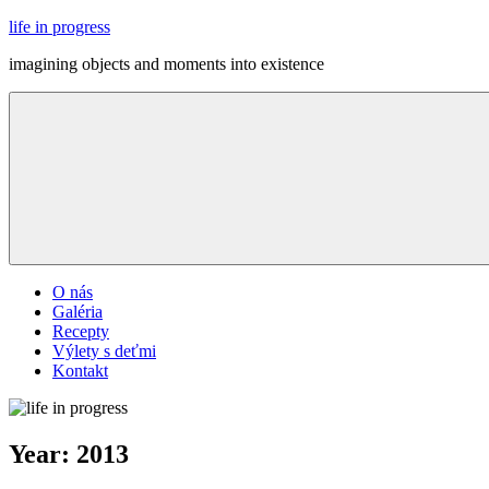
Skip
life in progress
to
imagining objects and moments into existence
content
Menu
O nás
Galéria
Recepty
Výlety s deťmi
Kontakt
Year:
2013