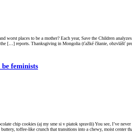
t and worst places to be a mother? Each year, Save the Children analyz
 the […] reports. Thanksgiving in Mongolia (ťažké čítanie, obzvlášť p
be feminists
colate chip cookies (aj my sme si v piatok spravili) You see, I’ve never 
 buttery, toffee-like crunch that transitions into a chewy, moist center 