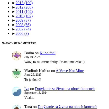
►
2013
(100)
►
2012
(208)
►
2011
(194)
►
2010
(107)
►
2009
(87)
►
2008
(66)
►
2007
(74)
►
2006
(3)
NAJNOVŠIE KOMENTÁRE
Borka
on
Kubo fotil
July 10, 2026
Wow, to su krasne fotky. Priam umelecke :)
Vladimír Kučera
on
A Verse Not Mine
April 25, 2025
To je dobré!
Iva
on
Dotýkanie sa života na oboch koncoch
September 13, 2024
Vdaka.
Tana
on
Dotýkanie sa života na oboch koncoch