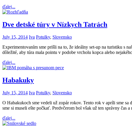
ďalej...
Dve detské túry v Nízkych Tatrách
July 15, 2014
Iva
Potulky
,
Slovensko
Experimentovaním sme prišli na to, že ideálny set-up na turistiku s 
dôležité, aby túra mala pointu v podobe vrcholu kopca alebo nejakéh
ďalej...
Habakuky
July 15, 2014
Iva
Potulky
,
Slovensko
O Habakukoch sme vedeli už zopár rokov. Tento rok v apríli sme sa do
sme si museli ešte počkať. Predvčerom bol však už ten správny čas a
ďalej...