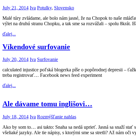
July 21, 2014
Iva
Potulky
,
Slovensko
Malé túry zvládame, ale bolo nám jasné, že na Chopok to naše mláďatá 
výlet na druhú stranu Chopku, a tak sme sa rozvážali – spolu 8krát. I
ďalej...
Víkendové surfovanie
July 20, 2014
Iva
Surfovanie
calculated injustice poľská blogerka píše o popôrodnej depresii – ťaž
treba registrovať… Facebook news feed experiment
ďalej...
Ale dávame tomu inglišovi…
July 18, 2014
Iva
Rozmýšľanie nahlas
Ako by som to… asi takto: Snaha sa nedá uprieť. Jasná sa snaží stať sa
všeliaké jazyky. Ale tie nápisy, s ktorými sme sa stretli? Až nám oči 