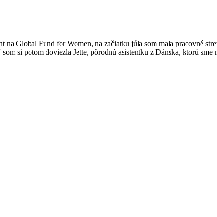
t na Global Fund for Women, na začiatku júla som mala pracovné stretnu
ľ som si potom doviezla Jette, pôrodnú asistentku z Dánska, ktorú sme