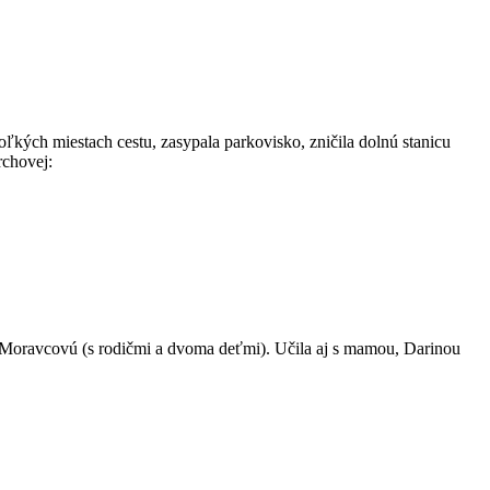
ľkých miestach cestu, zasypala parkovisko, zničila dolnú stanicu
rchovej:
u Moravcovú (s rodičmi a dvoma deťmi). Učila aj s mamou, Darinou