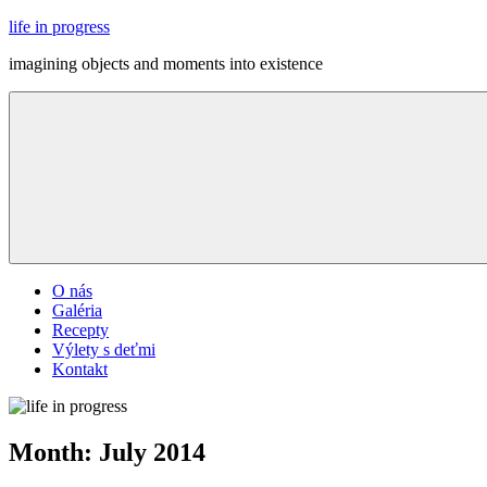
Skip
life in progress
to
imagining objects and moments into existence
content
Menu
O nás
Galéria
Recepty
Výlety s deťmi
Kontakt
Month:
July 2014