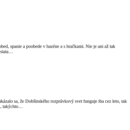
obed, spanie a poobede v bazéne a s hračkami. Nie je ani až tak
esiata…
kázalo sa, že Dobšinského rozprávkový svet funguje iba cez leto, tak
ná, takýchto…