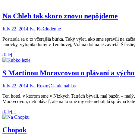
Na Chleb tak skoro znovu nepôjdeme
July 22, 2014
Iva
Každodenné
Postarala sa o to včerajšia búrka. Taký výlet, ako sme spravili na za
lanovky, vytopila domy v Terchovej, Vrátna dolina je zavretá. Šťastie,
ďalej...
S Martinou Moravcovou o plávaní a výcho
July 22, 2014
Iva
Rozmýšľanie nahlas
Ten hotel, v ktorom sme v Nízkych Tatrách bývali, mal bazén – malý
Moravcovou, deti plávať, ale na to sme my ešte neboli tá správna kate
ďalej...
Chopok