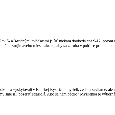
našimi 5- a 3-ročnými mláďatami je ísť niekam doobeda cca 9-12, potom 
o iného zaujímavého miesta ako to, aby sa zhruba v polčase prihodila d
konca vyskytovali v Banskej Bystrici a mysleli, že tam zavítame, ale u
 my sme išli pozerať strašidlá. Ako sa nám páčilo? Myšlienka je výbor