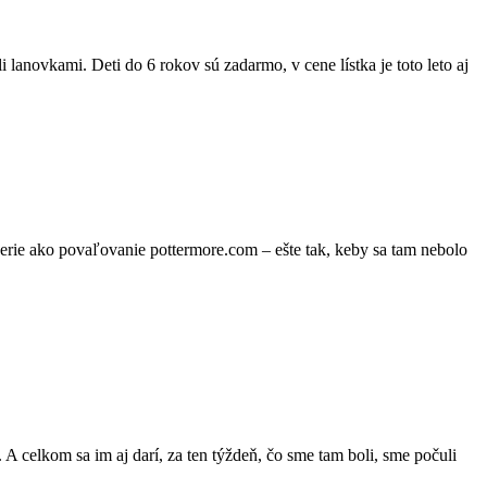
lanovkami. Deti do 6 rokov sú zadarmo, v cene lístka je toto leto aj
 berie ako povaľovanie pottermore.com – ešte tak, keby sa tam nebolo
. A celkom sa im aj darí, za ten týždeň, čo sme tam boli, sme počuli