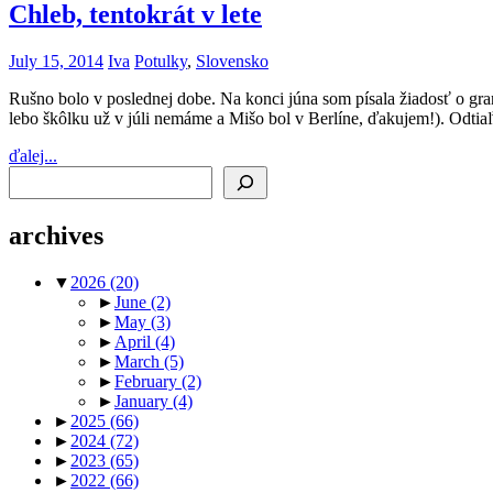
Chleb, tentokrát v lete
July 15, 2014
Iva
Potulky
,
Slovensko
Rušno bolo v poslednej dobe. Na konci júna som písala žiadosť o gran
lebo škôlku už v júli nemáme a Mišo bol v Berlíne, ďakujem!). Odtia
ďalej...
Search
archives
▼
2026
(20)
►
June
(2)
►
May
(3)
►
April
(4)
►
March
(5)
►
February
(2)
►
January
(4)
►
2025
(66)
►
2024
(72)
►
2023
(65)
►
2022
(66)