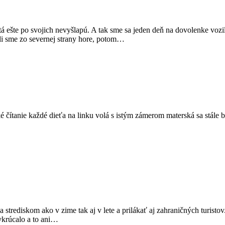
ešte po svojich nevyšlapú. A tak sme sa jeden deň na dovolenke vozili 
šli sme zo severnej strany hore, potom…
ké čítanie každé dieťa na linku volá s istým zámerom materská sa stále
 strediskom ako v zime tak aj v lete a prilákať aj zahraničných turistov
vykrúcalo a to ani…