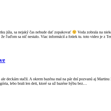
čiatku júla, sa nejaký čas nebude dať zopakovať
Voda zobrala na nieko
 že ľuďom sa nič nestalo. Viac informácií a fotiek tu. toto video je z Te
ve
, ale deckám stačil. A okrem bazéna mal na pár dní pozvanú aj Martin
gória, lebo brali len deti, ktoré sa už bazéne hýbu bez…