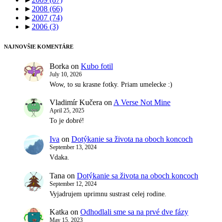
►
2008
(66)
►
2007
(74)
►
2006
(3)
NAJNOVŠIE KOMENTÁRE
Borka
on
Kubo fotil
July 10, 2026
Wow, to su krasne fotky. Priam umelecke :)
Vladimír Kučera
on
A Verse Not Mine
April 25, 2025
To je dobré!
Iva
on
Dotýkanie sa života na oboch koncoch
September 13, 2024
Vdaka.
Tana
on
Dotýkanie sa života na oboch koncoch
September 12, 2024
Vyjadrujem uprimnu sustrast celej rodine.
Katka
on
Odhodlali sme sa na prvé dve fázy
May 15, 2023