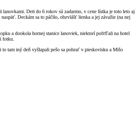
 lanovkami. Deti do 6 rokov sú zadarmo, v cene lístka je toto leto aj
 naspäť. Deckám sa to páčilo, obzvlášť lienka a jej závažie (na nej
ku a dookola hornej stanice lanoviek, niektorí pofrfľali na hotel
ú fotku.
i to tam iný deň vyšlapali pešo sa pohrať v pieskovisku a Mišo