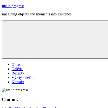
Skip
life in progress
to
imagining objects and moments into existence
content
Menu
O nás
Galéria
Recepty
Výlety s deťmi
Kontakt
Chopok