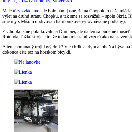
July 21, 2014
Iva
Potulky
,
Slovensko
Malé túry zvládame
, ale bolo nám jasné, že na Chopok to naše mláďat
výlet na druhú stranu Chopku, a tak sme sa rozvážali – spolu 8krát. I
sme my s Mišom obdivovali harmonikové vyrovnávanie podlahy).
Z Chopku sme pokukovali na Ďumbier, ale na ten sa budeme musieť vybr
Rotunda, ťažké stroje a to, že to tam miestami vyzerá ako na stavenis
A ten spomínaný trojhlavý drak? Vie chrliť aj dym aj oheň a býva na P
dokonca ešte raz na horskom bicykli.