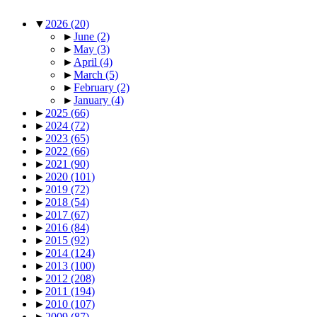
▼
2026
(20)
►
June
(2)
►
May
(3)
►
April
(4)
►
March
(5)
►
February
(2)
►
January
(4)
►
2025
(66)
►
2024
(72)
►
2023
(65)
►
2022
(66)
►
2021
(90)
►
2020
(101)
►
2019
(72)
►
2018
(54)
►
2017
(67)
►
2016
(84)
►
2015
(92)
►
2014
(124)
►
2013
(100)
►
2012
(208)
►
2011
(194)
►
2010
(107)
►
2009
(87)