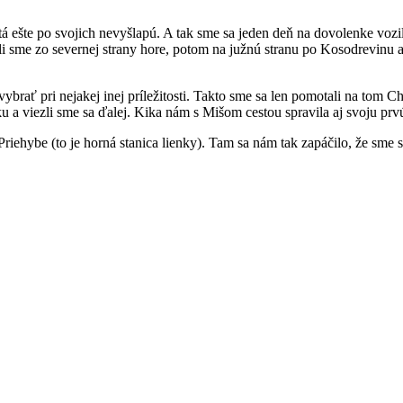
á ešte po svojich nevyšlapú. A tak sme sa jeden deň na dovolenke vozili
šli sme zo severnej strany hore, potom na južnú stranu po Kosodrevinu a
ať pri nejakej inej príležitosti. Takto sme sa len pomotali na tom Chop
ku a viezli sme sa ďalej. Kika nám s Mišom cestou spravila aj svoju prv
riehybe (to je horná stanica lienky). Tam sa nám tak zapáčilo, že sme s