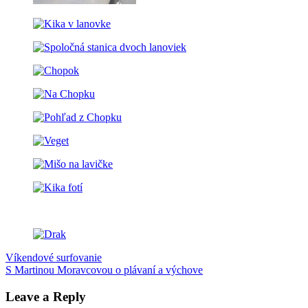
Post
Previous
Chopok
Víkendové surfovanie
drak
lanovka
Nízke
Post:
Next
Tatry
S Martinou Moravcovou o plávaní a výchove
výlet
navigation
Post:
s
deťmi
Leave a Reply