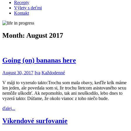
Recepty
Výlety s deťmi
Kontakt
Month:
August 2017
Going (on) bananas here
August 30, 2017
Iva
Každodenné
V máji to vyzeralo takto:Trochu som mala obavy, keďže krík máme
len jeden, ale povedala som si, že trochu štetcom asistovaného sexu
nemôže uškodiť. Ak nepomohlo, tak ani neuškodilo, lebo dnes to
vyzerá takto: Dúfame, že okolo vianoc z toho niečo bude.
ďalej...
Víkendové surfovanie