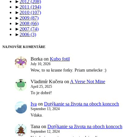
►
2012
(208)
►
2011
(194)
►
2010
(107)
►
2009
(87)
►
2008
(66)
►
2007
(74)
►
2006
(3)
NAJNOVŠIE KOMENTÁRE
Borka
on
Kubo fotil
July 10, 2026
Wow, to su krasne fotky. Priam umelecke :)
Vladimír Kučera
on
A Verse Not Mine
April 25, 2025
To je dobré!
Iva
on
Dotýkanie sa života na oboch koncoch
September 13, 2024
Vdaka.
Tana
on
Dotýkanie sa života na oboch koncoch
September 12, 2024