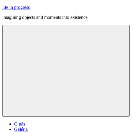
Skip
life in progress
to
imagining objects and moments into existence
content
Menu
O nás
Galéria