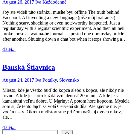
August 26, 2017
Iva
Každodenné
aby ste videli túto stránku, musíte byť offline The truth behind
Facebook AI inventing a new language (píše môj bratranec)
Nothing scary, shocking or even note-worthy happened. Just a
regular day with a regular scientific experiment. And then all hell
broke loose as wanna-be journalists posted one doomsday article
after another. Shutting down a chat bot when it stops showing a…
ďalej...
Banská Štiavnica
August 24, 2017
Iva
Potulky
,
Slovensko
Miesto, kde je všetko buď do kopca alebo z kopca, ale nikdy nie
rovno. A kde je skoro každá vzdialenosť 20 minút. A kde je s
kamarátmi veľmi dobre. U Maríny: A potom hore kopcom. Myslela
som si, že tento tajch sa volá Červená studňa. Ale zjavne nie, je
vodárenský. Okrem nudistov sme pri ňom našli aj dvoch rakov,
ale…
ďalej...
Search