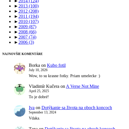
►
2014
(124)
►
2013
(100)
►
2012
(208)
►
2011
(194)
►
2010
(107)
►
2009
(87)
►
2008
(66)
►
2007
(74)
►
2006
(3)
NAJNOVŠIE KOMENTÁRE
Borka
on
Kubo fotil
July 10, 2026
Wow, to su krasne fotky. Priam umelecke :)
Vladimír Kučera
on
A Verse Not Mine
April 25, 2025
To je dobré!
Iva
on
Dotýkanie sa života na oboch koncoch
September 13, 2024
Vdaka.
Tana
on
Dotýkanie sa života na oboch koncoch