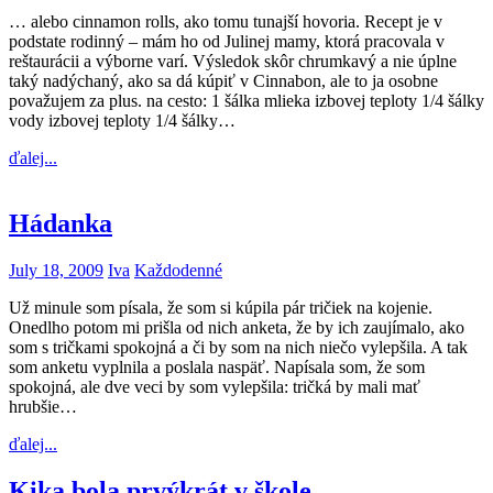
… alebo cinnamon rolls, ako tomu tunajší hovoria. Recept je v
podstate rodinný – mám ho od Julinej mamy, ktorá pracovala v
reštaurácii a výborne varí. Výsledok skôr chrumkavý a nie úplne
taký nadýchaný, ako sa dá kúpiť v Cinnabon, ale to ja osobne
považujem za plus. na cesto: 1 šálka mlieka izbovej teploty 1/4 šálky
vody izbovej teploty 1/4 šálky…
ďalej...
Hádanka
July 18, 2009
Iva
Každodenné
Už minule som písala, že som si kúpila pár tričiek na kojenie.
Onedlho potom mi prišla od nich anketa, že by ich zaujímalo, ako
som s tričkami spokojná a či by som na nich niečo vylepšila. A tak
som anketu vyplnila a poslala naspäť. Napísala som, že som
spokojná, ale dve veci by som vylepšila: tričká by mali mať
hrubšie…
ďalej...
Kika bola prvýkrát v škole