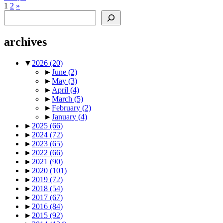
Posts
Next
1
2
»
Search
Posts
pagination
archives
▼
2026
(20)
►
June
(2)
►
May
(3)
►
April
(4)
►
March
(5)
►
February
(2)
►
January
(4)
►
2025
(66)
►
2024
(72)
►
2023
(65)
►
2022
(66)
►
2021
(90)
►
2020
(101)
►
2019
(72)
►
2018
(54)
►
2017
(67)
►
2016
(84)
►
2015
(92)