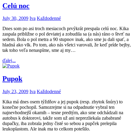
Celú noc
July 30, 2009
Iva
Každodenné
Dnes som po asi troch mesiacoch prvýkrát prespala celú noc. Kika
zaspala približne o pol deviatej a zobudila sa (a nás) ráno o štvrť na
sedem. Bola o pol metra a 90 stupnov inak, ako sme ju dali spať, a
hladná ako vlk. Po tom, ako nás všetci varovali, že keď príde bejby,
tak toho veľa nenaspíme, sme aj my…
ďalej...
Pupok
July 23, 2009
Iva
Každodenné
Kika má dnes osem týždňov a jej pupok (resp. zbytok šnúry) to
konečne pochopil. Samozrejme si na odpadnutie vybral ten
najnevhodnejší okamih – tesne predtým, ako sme odchádzali na
autobus k doktorovi, takže som už ani neprezliekala zababrané
dupačky, iba zobrala jedny čisté so sebou a pupček prelepila
leukoplastom. Ale inak ma to celkom potešilo.