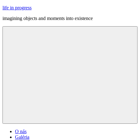
Skip
life in progress
to
imagining objects and moments into existence
content
Menu
O nás
Galéria