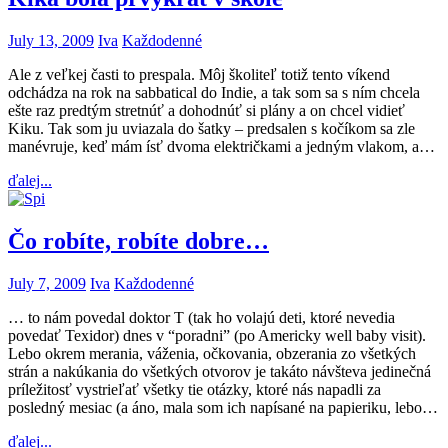
July 13, 2009
Iva
Každodenné
Ale z veľkej časti to prespala. Môj školiteľ totiž tento víkend
odchádza na rok na sabbatical do Indie, a tak som sa s ním chcela
ešte raz predtým stretnúť a dohodnúť si plány a on chcel vidieť
Kiku. Tak som ju uviazala do šatky – predsalen s kočíkom sa zle
manévruje, keď mám ísť dvoma električkami a jedným vlakom, a…
ďalej...
Čo robíte, robíte dobre…
July 7, 2009
Iva
Každodenné
… to nám povedal doktor T (tak ho volajú deti, ktoré nevedia
povedať Texidor) dnes v “poradni” (po Americky well baby visit).
Lebo okrem merania, váženia, očkovania, obzerania zo všetkých
strán a nakúkania do všetkých otvorov je takáto návšteva jedinečná
príležitosť vystrieľať všetky tie otázky, ktoré nás napadli za
posledný mesiac (a áno, mala som ich napísané na papieriku, lebo…
ďalej...