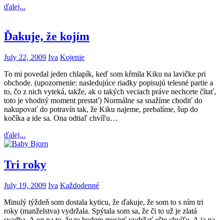
ďalej...
Ďakuje, že kojím
July 22, 2009
Iva
Kojenie
To mi povedal jeden chlapík, keď som kŕmila Kiku na lavičke pri
obchode. (upozornenie: nasledujúce riadky popisujú telesné partie a
to, čo z nich vyteká, takže, ak o takých veciach práve nechcete čítať,
toto je vhodný moment prestať) Normálne sa snažíme chodiť do
nakupovať do potravín tak, že Kiku najeme, prebalíme, šup do
kočíka a ide sa. Ona odtiaľ chvíľu…
ďalej...
Tri roky
July 19, 2009
Iva
Každodenné
Minulý týždeň som dostala kyticu, že ďakuje, že som to s ním tri
roky (manželstva) vydržala. Spýtala som sa, že či to už je zlatá
svadba. A on na to, že to budem musieť vydržať ešte chvíľu. A ja na