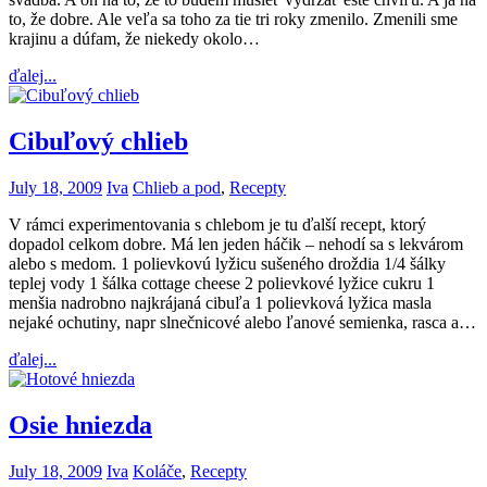
to, že dobre. Ale veľa sa toho za tie tri roky zmenilo. Zmenili sme
krajinu a dúfam, že niekedy okolo…
ďalej...
Cibuľový chlieb
July 18, 2009
Iva
Chlieb a pod
,
Recepty
V rámci experimentovania s chlebom je tu ďalší recept, ktorý
dopadol celkom dobre. Má len jeden háčik – nehodí sa s lekvárom
alebo s medom. 1 polievkovú lyžicu sušeného droždia 1/4 šálky
teplej vody 1 šálka cottage cheese 2 polievkové lyžice cukru 1
menšia nadrobno najkrájaná cibuľa 1 polievková lyžica masla
nejaké ochutiny, napr slnečnicové alebo ľanové semienka, rasca a…
ďalej...
Osie hniezda
July 18, 2009
Iva
Koláče
,
Recepty