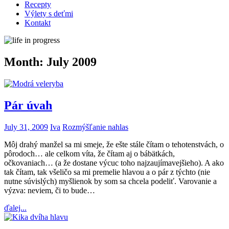
Recepty
Výlety s deťmi
Kontakt
Month:
July 2009
Pár úvah
July 31, 2009
Iva
Rozmýšľanie nahlas
Môj drahý manžel sa mi smeje, že ešte stále čítam o tehotenstvách, o
pôrodoch… ale celkom víta, že čítam aj o bábätkách,
očkovaniach… (a že dostane výcuc toho najzaujímavejšieho). A ako
tak čítam, tak všeličo sa mi premelie hlavou a o pár z týchto (nie
nutne súvislých) myšlienok by som sa chcela podeliť. Varovanie a
výzva: neviem, či to bude…
ďalej...