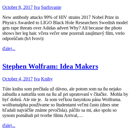
October 8, 2017
Iva
Surfovanie
New antibody attacks 99% of HIV strains 2017 Nobel Prize in
Physics Awarded to LIGO Black Hole Researchers Swedish model
gets rape threats over Adidas advert Why? All because the photo
shows her leg hair. včera večer sme pozerali zaujímavý film, vrelo
odporúčam (h/t Ivovi):
ďalej...
Stephen Wolfram: Idea Makers
October 4, 2017
Iva
Knihy
Túto knihu som prečítala už dávno, ale potom som na ňu nejako
zabudla a natrafila som na ňu až pri upratovaní v čítačke. Mohla by
byť dobrá. Ale nie je. Ja som veľkou fanynkou pána Wolframa.
wolframalpha používame so študentami veľmi často (dnes sme
hľadali najväčšie známe prvočísla), páčilo sa mi, ako spolu so
synom pomáhali pri tvorbe filmu Arrival,…
ďalej...