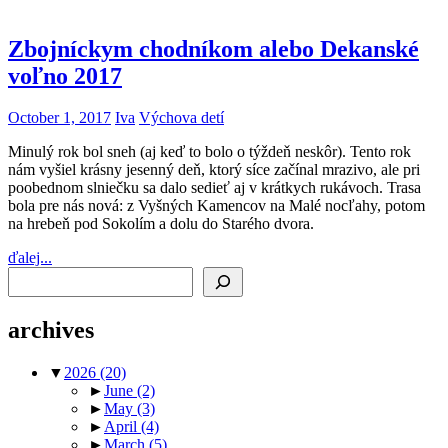
Zbojníckym chodníkom alebo Dekanské
voľno 2017
October 1, 2017
Iva
Výchova detí
Minulý rok bol sneh (aj keď to bolo o týždeň neskôr). Tento rok
nám vyšiel krásny jesenný deň, ktorý síce začínal mrazivo, ale pri
poobednom slniečku sa dalo sedieť aj v krátkych rukávoch. Trasa
bola pre nás nová: z Vyšných Kamencov na Malé nocľahy, potom
na hrebeň pod Sokolím a dolu do Starého dvora.
ďalej...
Search
archives
▼
2026
(20)
►
June
(2)
►
May
(3)
►
April
(4)
►
March
(5)