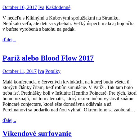
October 16, 2017
Iva
Každodenné
V nedeľu s Kikinými a Kubovými spolužiakmi na Straníku.
Nefúkalo veľa, ale deti sa vybehali. Veľký úspech mala aj hojdačka
v bufete vyrobená s batohu na padák.
ďalej...
Paríž alebo Blood Flow 2017
October 11, 2017
Iva
Potulky
Malá konferencia o červených krvinkách, na ktorej budú všetci tí,
ktorých články čítam, keď robím simulácie. V Paríži. Tak tam bolo
treba ísť. Prednášky boli v Inštitúte Henriho Poincaré. Pre tých, ktorí
ho nepoznajú, bol to matematik, ktorý okrem iného vyslovil známu
Poincaré conjecture, ktorá ešte donedávna odlávala a až
Perelmanovi sa podarilo nad ňou vyhrať. Okrem toho sa zaoberal…
ďalej...
Víkendové surfovanie