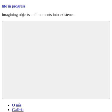
Skip
life in progress
to
imagining objects and moments into existence
content
Menu
O nás
Galéria