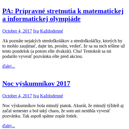
PA: Prípravné stretnutia k matematickej
a informatickej olympiáde
October 4, 2017
Iva
Každodenné
Ak poznáte nejakých stredoškolákov a stredoškoláčky, ktorých by
to mohlo zaujímať, dajte im, prosím, vedieť, že sa na nich tešíme už
tento pondelok (a potom ešte dvakrát). Cha! Tentokrát sa mi
podarilo vyvesiť pozvánku ešte pred akciou.
ďalej...
Noc výskumníkov 2017
October 4, 2017
Iva
Každodenné
Noc výskumníkov bola minulý piatok. Akurát, že minulý týždeň aj
začal semester a bol taký chaos, že som ani nestihla vyvesiť
pozvánku. Tak aspoň spätne zopár fotiek.
ďalej...