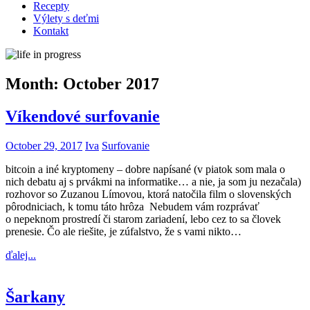
Recepty
Výlety s deťmi
Kontakt
Month:
October 2017
Víkendové surfovanie
October 29, 2017
Iva
Surfovanie
bitcoin a iné kryptomeny – dobre napísané (v piatok som mala o
nich debatu aj s prvákmi na informatike… a nie, ja som ju nezačala)
rozhovor so Zuzanou Límovou, ktorá natočila film o slovenských
pôrodniciach, k tomu táto hrôza Nebudem vám rozprávať
o nepeknom prostredí či starom zariadení, lebo cez to sa človek
prenesie. Čo ale riešite, je zúfalstvo, že s vami nikto…
ďalej...
Šarkany