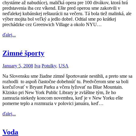
chystáme až nabudúce), maličká opera pre 100 divákov, ktorá hrá
predstavenia iba cez víkend. Ešte pred operou sme zakotvili v
neďalekej kubánskej reštaurácii na večeru. Tá bola tiež malinká, ale
výber mojita bol veľký a jedlo dobré. Odtial sme po krátkej
prechádzke cez Greenwich Village a okolo NYU…
ďalej...
Zimné športy
January 5, 2008
Iva
Potulky
,
USA
Na Slovensku sme žiadne zimné športovanie nestihli, a preto sme sa
rozhodli to aspoň čiastočne dobehnúť tu. Predvčerom sme sa boli
korčuľovať v Bryant Parku a včera lyžovať na Blue Mountain.
Klzisko pri New York Public Library je zvláštne tým, že ho
zamrazia niekedy koncom novembra, keď je v New Yorku ešte
pomerne teplo a rozmrazia v polovici januára, keď…
ďalej...
Voda