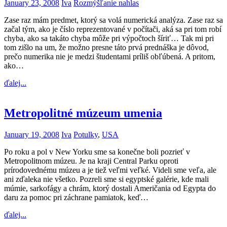
January 23, 2008
Iva
Rozmýšľanie nahlas
Zase raz mám predmet, ktorý sa volá numerická analýza. Zase raz sa
začal tým, ako je číslo reprezentované v počítači, aká sa pri tom robí
chyba, ako sa takáto chyba môže pri výpočtoch šíriť… Tak mi pri
tom zišlo na um, že možno presne táto prvá prednáška je dôvod,
prečo numerika nie je medzi študentami príliš obľúbená. A pritom,
ako…
ďalej...
Metropolitné múzeum umenia
January 19, 2008
Iva
Potulky
,
USA
Po roku a pol v New Yorku sme sa konečne boli pozrieť v
Metropolitnom múzeu. Je na kraji Central Parku oproti
prírodovednému múzeu a je tiež veľmi veľké. Videli sme veľa, ale
ani zďaleka nie všetko. Pozreli sme si egyptské galérie, kde mali
múmie, sarkofágy a chrám, ktorý dostali Američania od Egypta do
daru za pomoc pri záchrane pamiatok, keď…
ďalej...