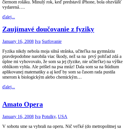
čiernom roláku. Minulý rok, keď predstavil iPhone, bola obzvlášť
vydarená….
ďalej...
Zaujímavé doučovanie z fyziky
January 16, 2008
Iva
Surfovanie
Fyzika nikdy nebola moja silná stránka, učiteľka na gymnáziu
pravdepodobne narobila viac škody, než sa na prvý pohľad zdá a
úplne mi vyhovovalo, že som sa jej (fyzike, nie učiteľke) na výške
oblúkom vyhla. Ale prišiel na psa mráz! Dala som sa na štúdium
aplikovanej matematiky a aj keď by som sa časom rada pustila
smerom k biologickým alebo chemickým…
ďalej...
Amato Opera
January 16, 2008
Iva
Potulky
,
USA
V sobotu sme sa vybrali na operu. Nič veľké (do metropolitnej sa