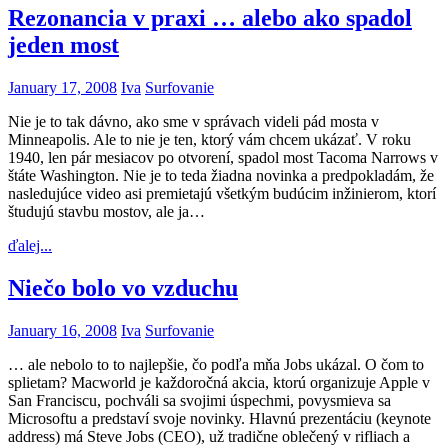
Rezonancia v praxi … alebo ako spadol
jeden most
January 17, 2008
Iva
Surfovanie
Nie je to tak dávno, ako sme v správach videli pád mosta v
Minneapolis. Ale to nie je ten, ktorý vám chcem ukázať. V roku
1940, len pár mesiacov po otvorení, spadol most Tacoma Narrows v
štáte Washington. Nie je to teda žiadna novinka a predpokladám, že
nasledujúce video asi premietajú všetkým budúcim inžinierom, ktorí
študujú stavbu mostov, ale ja…
ďalej...
Niečo bolo vo vzduchu
January 16, 2008
Iva
Surfovanie
… ale nebolo to to najlepšie, čo podľa mňa Jobs ukázal. O čom to
splietam? Macworld je každoročná akcia, ktorú organizuje Apple v
San Franciscu, pochváli sa svojimi úspechmi, povysmieva sa
Microsoftu a predstaví svoje novinky. Hlavnú prezentáciu (keynote
address) má Steve Jobs (CEO), už tradične oblečený v rifliach a