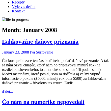
Recepty
Výlety s deťmi
Kontakt
Month:
January 2008
Ľahkovážne daňové priznania
January 23, 2008
Iva
Surfovanie
Čoskoro príde zase ten čas, keď treba podať daňové priznanie. A tak
sa nám ozval chlapík, ktorý nám ho pripravoval minulý rok (na
rozdiel od slovenského, to americké sme si netrúfli podať sami).
Medzi materiálmi, ktoré poslal, som sa dočítala aj veľmi vtipné
informácie o pokute ($5000, minulý rok bola $500) za ľahkovážne
daňové priznanie – frivolous tax return. Ľudia…
ďalej...
Čo nám na numerike nepovedali