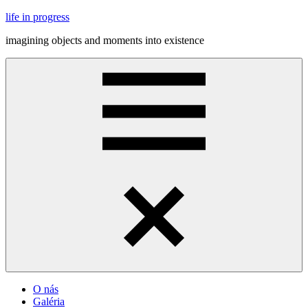
Skip
life in progress
to
imagining objects and moments into existence
content
Menu
O nás
Galéria