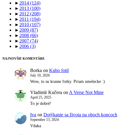
►
2014
(124)
►
2013
(100)
►
2012
(208)
►
2011
(194)
►
2010
(107)
►
2009
(87)
►
2008
(66)
►
2007
(74)
►
2006
(3)
NAJNOVŠIE KOMENTÁRE
Borka
on
Kubo fotil
July 10, 2026
Wow, to su krasne fotky. Priam umelecke :)
Vladimír Kučera
on
A Verse Not Mine
April 25, 2025
To je dobré!
Iva
on
Dotýkanie sa života na oboch koncoch
September 13, 2024
Vdaka.