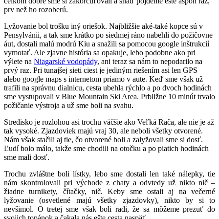
celkom dobre sme si zakorčuľovali a snáď pôjdeme ešte aspoň raz,
prv než ho rozoberú.
Lyžovanie bol trošku iný oriešok. Najbližšie aké-také kopce sú v
Pensylvánii, a tak sme krátko po siedmej ráno nabehli do požičovne
áut, dostali malú modrú Kiu a snažili sa pomocou google inštrukcií
vymotať. Ale zjavne história sa opakuje, lebo podobne ako pri
výlete na
Niagarské vodopády
, ani teraz sa nám to nepodarilo na
prvý raz. Pri tunajšej sieti ciest je jediným riešením asi len GPS
alebo google maps s internetom priamo v aute. Keď sme však už
trafili na správnu dialnicu, cesta ubehla rýchlo a po dvoch hodinách
sme vystupovali v Blue Mountain Ski Area. Prbližne 10 minút trvalo
požičanie výstroja a už sme boli na svahu.
Stredisko je rozlohou asi trochu väčšie ako Veľká Rača, ale nie je až
tak vysoké. Zjazdoviek majú vraj 30, ale neboli všetky otvorené.
Nám však stačili aj tie, čo otvorené boli a zalyžovali sme si dosť.
Ľudí bolo málo, takže sme chodili na otočku a po piatich hodinách
sme mali dosť.
Trochu zvláštne boli lístky, lebo sme dostali len také nálepky, tie
nám skontrolovali pri východe z chaty a odvtedy už nikto nič –
žiadne turnikety, čítačky, nič. Keby sme ostali aj na večerné
lyžovanie (osvetlené majú všetky zjazdovky), nikto by si to
nevšimol. O tretej sme však boli radi, že sa môžeme prezuť do
svojich topánok a čakala nás ešte cesta naspäť.