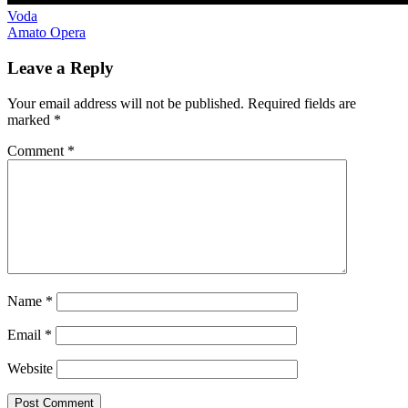
Post
Previous
Blue
Voda
Post:
Next
Mountain
Amato Opera
Bryant
navigation
Post:
Park
korčuľovanie
lyžovanie
New
York
Leave a Reply
City
potulky
USA
Your email address will not be published.
Required fields are
marked
*
Comment
*
Name
*
Email
*
Website