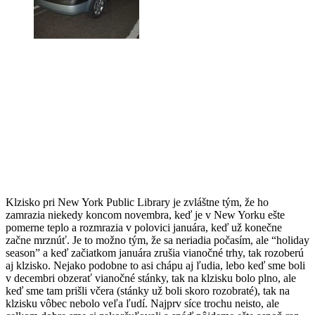
Klzisko pri New York Public Library je zvláštne tým, že ho
zamrazia niekedy koncom novembra, keď je v New Yorku ešte
pomerne teplo a rozmrazia v polovici januára, keď už konečne
začne mrznúť. Je to možno tým, že sa neriadia počasím, ale “holiday
season” a keď začiatkom januára zrušia vianočné trhy, tak rozoberú
aj klzisko. Nejako podobne to asi chápu aj ľudia, lebo keď sme boli
v decembri obzerať vianočné stánky, tak na klzisku bolo plno, ale
keď sme tam prišli včera (stánky už boli skoro rozobraté), tak na
klzisku vôbec nebolo veľa ľudí. Najprv síce trochu neisto, ale