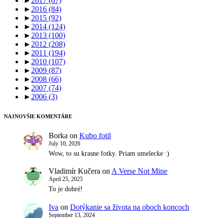
►
2017
(67)
►
2016
(84)
►
2015
(92)
►
2014
(124)
►
2013
(100)
►
2012
(208)
►
2011
(194)
►
2010
(107)
►
2009
(87)
►
2008
(66)
►
2007
(74)
►
2006
(3)
NAJNOVŠIE KOMENTÁRE
Borka
on
Kubo fotil
July 10, 2026
Wow, to su krasne fotky. Priam umelecke :)
Vladimír Kučera
on
A Verse Not Mine
April 25, 2025
To je dobré!
Iva
on
Dotýkanie sa života na oboch koncoch
September 13, 2024