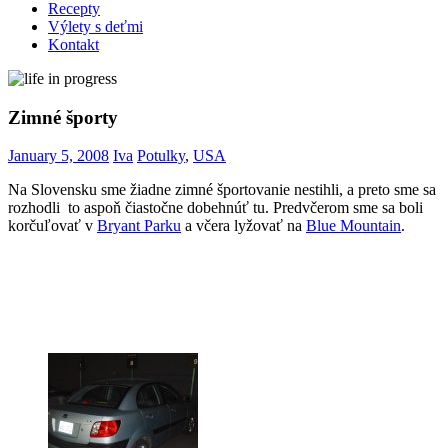
Recepty
Výlety s deťmi
Kontakt
Zimné športy
January 5, 2008
Iva
Potulky
,
USA
Na Slovensku sme žiadne zimné športovanie nestihli, a preto sme sa
rozhodli to aspoň čiastočne dobehnúť tu. Predvčerom sme sa boli
korčuľovať v
Bryant Parku
a včera lyžovať na
Blue Mountain
.