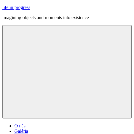
Skip
life in progress
to
imagining objects and moments into existence
content
Menu
O nás
Galéria