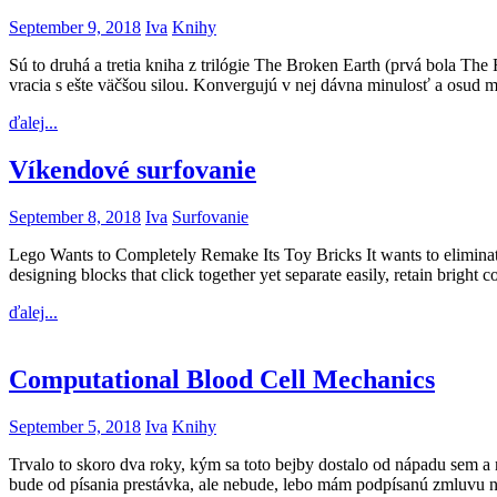
September 9, 2018
Iva
Knihy
Sú to druhá a tretia kniha z trilógie The Broken Earth (prvá bola The 
vracia s ešte väčšou silou. Konvergujú v nej dávna minulosť a osu
ďalej...
Víkendové surfovanie
September 8, 2018
Iva
Surfovanie
Lego Wants to Completely Remake Its Toy Bricks It wants to eliminate 
designing blocks that click together yet separate easily, retain bright
ďalej...
Computational Blood Cell Mechanics
September 5, 2018
Iva
Knihy
Trvalo to skoro dva roky, kým sa toto bejby dostalo od nápadu sem 
bude od písania prestávka, ale nebude, lebo mám podpísanú zmluvu na