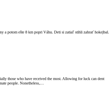
y a potom ešte 8 km popri Váhu. Deti si zatiaľ stihli zahrať hokejbal.
cially those who have received the most. Allowing for luck can dent
rtunate people. Nonetheless,…