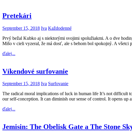
Pretekári
September 15, 2018
Iva
Každodenné
Prvý bežal Kubko aj s niektorými svojimi spolužiakmi. A o dve hodiny 
Mišo v cieli vyzeral, že má dosť, ale s behom bol spokojný. A všetci
ďalej...
Víkendové surfovanie
September 15, 2018
Iva
Surfovanie
The radical moral implications of luck in human life It’s not difficu
our self-conception. It can diminish our sense of control. It opens up 
ďalej...
Jemisin: The Obelisk Gate a The Stone Sk