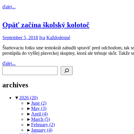
ďalej...
Opäť začína školský kolotoč
September 5, 2018
Iva
Každodenné
Štartovaciu fotku sme tentokrát zabudli spraviť pred odchodom, tak s
prestúpila do vyššej plaveckej skupiny, ktorá ale trénuje skôr. Takž
ďalej...
Search
archives
▼
2026
(20)
►
June
(2)
►
May
(3)
►
April
(4)
►
March
(5)
►
February
(2)
►
January
(4)