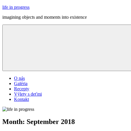
Skip
life in progress
to
imagining objects and moments into existence
content
Menu
O nás
Galéria
Recepty
Výlety s deťmi
Kontakt
Month:
September 2018