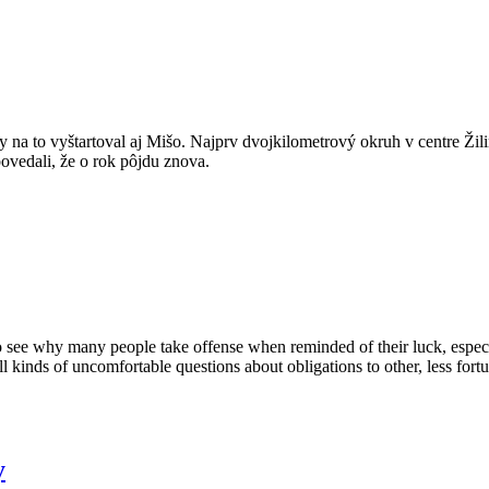
na to vyštartoval aj Mišo. Najprv dvojkilometrový okruh v centre Žilin
 povedali, že o rok pôjdu znova.
lt to see why many people take offense when reminded of their luck, espe
all kinds of uncomfortable questions about obligations to other, less fo
y