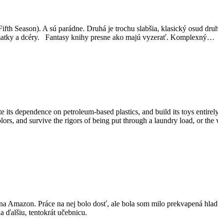
Fifth Season). A sú parádne. Druhá je trochu slabšia, klasický osud dru
d matky a dcéry. Fantasy knihy presne ako majú vyzerať. Komplexný…
its dependence on petroleum-based plastics, and build its toys entirel
 colors, and survive the rigors of being put through a laundry load, or 
a na Amazon. Práce na nej bolo dosť, ale bola som milo prekvapená hla
 ďalšiu, tentokrát učebnicu.