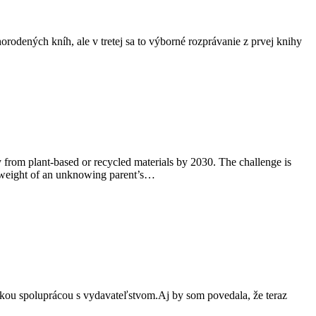
horodených kníh, ale v tretej sa to výborné rozprávanie z prvej knihy
y from plant-based or recycled materials by 2030. The challenge is
the weight of an unknowing parent’s…
dkou spoluprácou s vydavateľstvom.Aj by som povedala, že teraz