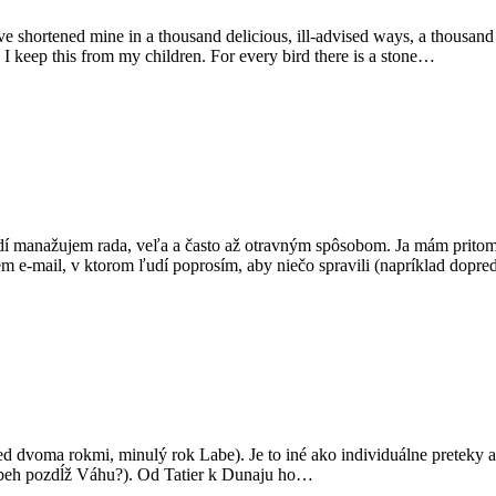
I’ve shortened mine in a thousand delicious, ill-advised ways, a thousan
ugh I keep this from my children. For every bird there is a stone…
ľudí manažujem rada, veľa a často až otravným spôsobom. Ja mám pritom
em e-mail, v ktorom ľudí poprosím, aby niečo spravili (napríklad dopr
d dvoma rokmi, minulý rok Labe). Je to iné ako individuálne preteky a
 beh pozdĺž Váhu?). Od Tatier k Dunaju ho…