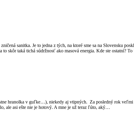
zničená sanitka. Je to jedna z tých, na ktoré sme sa na Slovensku posk
a to skôr taká tichá súdržnosť ako masová energia. Kde ste ostatní? T
lastne hranolka v guľke…), niekedy aj vtipných. Za posledný rok veľmi
o, ale asi ešte nie je hotový. A mne je už teraz ľúto, aký…