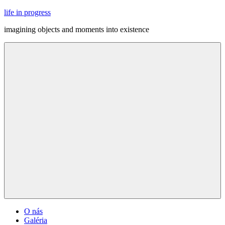
Skip
life in progress
to
imagining objects and moments into existence
content
Menu
O nás
Galéria