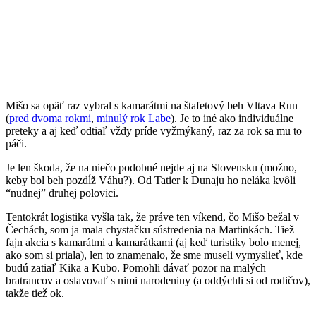
Mišo sa opäť raz vybral s kamarátmi na štafetový beh Vltava Run
(
pred dvoma rokmi
,
minulý rok Labe
). Je to iné ako individuálne
preteky a aj keď odtiaľ vždy príde vyžmýkaný, raz za rok sa mu to
páči.
Je len škoda, že na niečo podobné nejde aj na Slovensku (možno,
keby bol beh pozdĺž Váhu?). Od Tatier k Dunaju ho neláka kvôli
“nudnej” druhej polovici.
Tentokrát logistika vyšla tak, že práve ten víkend, čo Mišo bežal v
Čechách, som ja mala chystačku sústredenia na Martinkách. Tiež
fajn akcia s kamarátmi a kamarátkami (aj keď turistiky bolo menej,
ako som si priala), len to znamenalo, že sme museli vymyslieť, kde
budú zatiaľ Kika a Kubo. Pomohli dávať pozor na malých
bratrancov a oslavovať s nimi narodeniny (a oddýchli si od rodičov),
takže tiež ok.