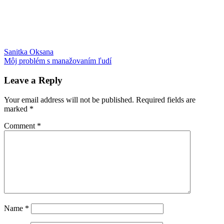
Post
Previous
behanie
Sanitka Oksana
Malá
Post:
Next
Fatra
Môj problém s manažovaním ľudí
Vltava
navigation
Post:
Leave a Reply
Your email address will not be published.
Required fields are
marked
*
Comment
*
Name
*