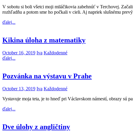
V sobotu si boli všetci moji miláčikovia zabehnúť v Terchovej. Začal
rozhľadňu a potom sme ho počkali v cieli. Aj napriek slušnému prevýš
ďalej...
Kikina úloha z matematiky
October 16, 2019
Iva
Každodenné
ďalej...
Pozvánka na výstavu v Prahe
October 13, 2019
Iva
Každodenné
Vystavuje moja teta, je to hneď pri Václavskom námestí, obrazy sú pa
ďalej...
Dve úlohy z angličtiny