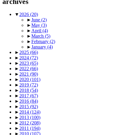
archives
▼
2026
(20)
►
June
(2)
►
May
(3)
►
April
(4)
►
March
(5)
►
February
(2)
►
January
(4)
►
2025
(66)
►
2024
(72)
►
2023
(65)
►
2022
(66)
►
2021
(90)
►
2020
(101)
►
2019
(72)
►
2018
(54)
►
2017
(67)
►
2016
(84)
►
2015
(92)
►
2014
(124)
►
2013
(100)
►
2012
(208)
►
2011
(194)
►
2010
(107)