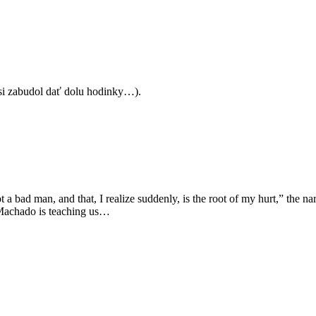
 si zabudol dať dolu hodinky…).
bad man, and that, I realize suddenly, is the root of my hurt,” the narr
 Machado is teaching us…