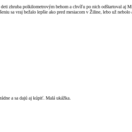
i deti zhruba polkilometrovým behom a chvíľu po nich odštartoval aj Mi
eniu sa vraj bežalo lepšie ako pred mesiacom v Žiline, lebo už nebolo
rádne a sa dajú aj kúpiť. Malá ukážka.