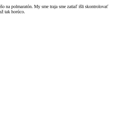
šo na polmaratón. My sme traja sme zatiaľ išli skontrolovať
 až tak horúco.