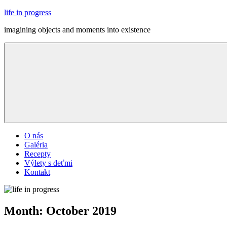
Skip
life in progress
to
imagining objects and moments into existence
content
Menu
O nás
Galéria
Recepty
Výlety s deťmi
Kontakt
Month:
October 2019