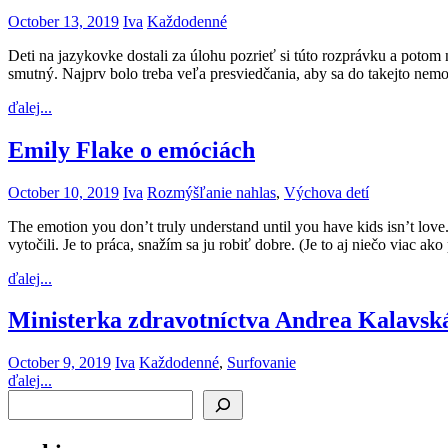
October 13, 2019
Iva
Každodenné
Deti na jazykovke dostali za úlohu pozrieť si túto rozprávku a potom
smutný. Najprv bolo treba veľa presviedčania, aby sa do takejto ne
ďalej...
Emily Flake o emóciách
October 10, 2019
Iva
Rozmýšľanie nahlas
,
Výchova detí
The emotion you don’t truly understand until you have kids isn’t love.
vytočili. Je to práca, snažím sa ju robiť dobre. (Je to aj niečo viac
ďalej...
Ministerka zdravotníctva Andrea Kalavská
October 9, 2019
Iva
Každodenné
,
Surfovanie
ďalej...
Search