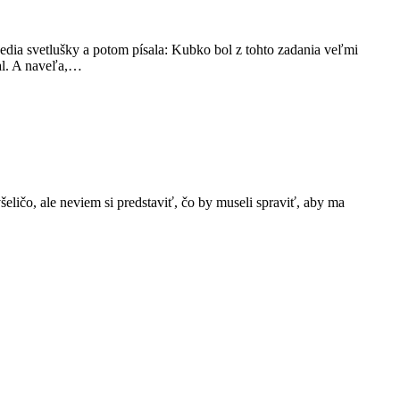
vedia svetlušky a potom písala: Kubko bol z tohto zadania veľmi
al. A naveľa,…
šeličo, ale neviem si predstaviť, čo by museli spraviť, aby ma