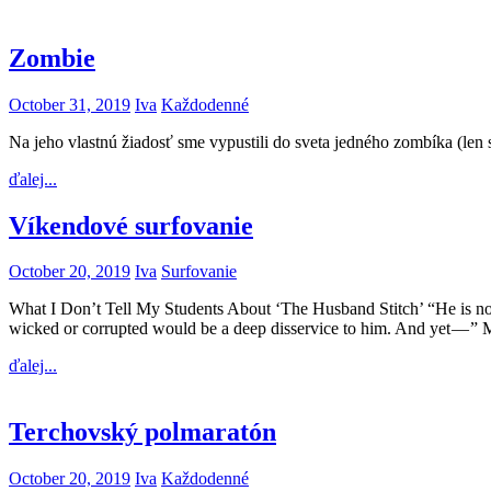
Zombie
October 31, 2019
Iva
Každodenné
Na jeho vlastnú žiadosť sme vypustili do sveta jedného zombíka (len
ďalej...
Víkendové surfovanie
October 20, 2019
Iva
Surfovanie
What I Don’t Tell My Students About ‘The Husband Stitch’ “He is not a 
wicked or corrupted would be a deep disservice to him. And yet — ”
ďalej...
Terchovský polmaratón
October 20, 2019
Iva
Každodenné