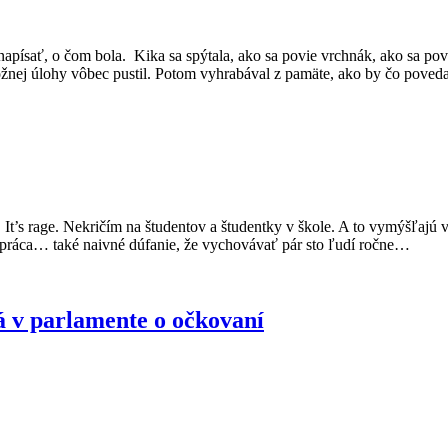
 napísať, o čom bola. Kika sa spýtala, ako sa povie vrchnák, ako sa po
možnej úlohy vôbec pustil. Potom vyhrabával z pamäte, ako by čo poved
 It’s rage. Nekričím na študentov a študentky v škole. A to vymýšľajú v
 ako práca… také naivné dúfanie, že vychovávať pár sto ľudí ročne…
 v parlamente o očkovaní