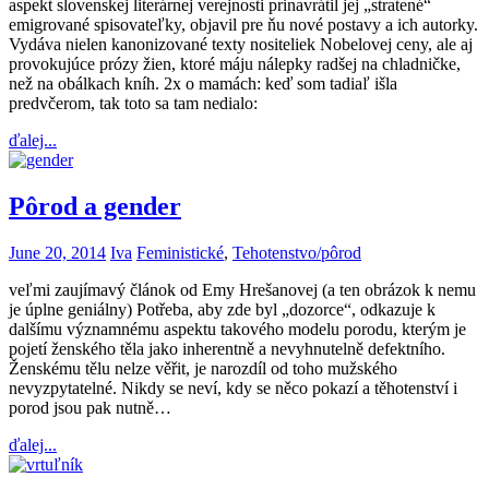
aspekt slovenskej literárnej verejnosti prinavrátil jej „stratené“
emigrované spisovateľky, objavil pre ňu nové postavy a ich autorky.
Vydáva nielen kanonizované texty nositeliek Nobelovej ceny, ale aj
provokujúce prózy žien, ktoré máju nálepky radšej na chladničke,
než na obálkach kníh. 2x o mamách: keď som tadiaľ išla
predvčerom, tak toto sa tam nedialo:
ďalej...
Pôrod a gender
June 20, 2014
Iva
Feministické
,
Tehotenstvo/pôrod
veľmi zaujímavý článok od Emy Hrešanovej (a ten obrázok k nemu
je úplne geniálny) Potřeba, aby zde byl „dozorce“, odkazuje k
dalšímu významnému aspektu takového modelu porodu, kterým je
pojetí ženského těla jako inherentně a nevyhnutelně defektního.
Ženskému tělu nelze věřit, je narozdíl od toho mužského
nevyzpytatelné. Nikdy se neví, kdy se něco pokazí a těhotenství i
porod jsou pak nutně…
ďalej...