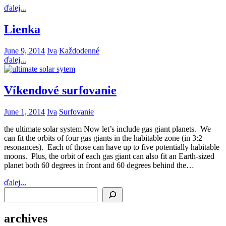
ďalej...
Lienka
June 9, 2014
Iva
Každodenné
ďalej...
Víkendové surfovanie
June 1, 2014
Iva
Surfovanie
the ultimate solar system Now let’s include gas giant planets. We
can fit the orbits of four gas giants in the habitable zone (in 3:2
resonances). Each of those can have up to five potentially habitable
moons. Plus, the orbit of each gas giant can also fit an Earth-sized
planet both 60 degrees in front and 60 degrees behind the…
ďalej...
Search
archives