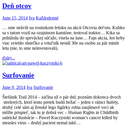
Deň otcov
June 15, 2014
Iva
Každodenné
… sme strávili na rosinskom letisku na akcii Otcovia deťom. Kubko
sa s tatom vozil na ozajstnom kamióne, testoval traktor… Kika sa
prihlásila do speváckej súťaže, visela na lane… Fajn akcia, len keby
viac svietilo slniečko a vrtuľník nestál 30e na osobu za pár minút
letu (nie, to sme neinvestovali).
ďalej...
Surfovanie
June 9, 2014
Iva
Surfovanie
Štefánik Trail 2014 – začína už o pár dní; poznám dokonca dvoch
strelených, ktorí tento pretek budú bežať – jeden v rámci štafety,
druhý celé sám aj ženské lego figúrky robia zaujímavé veci ak
môžte prispieť, tak tu je dobrá vec – Human Rights in Childbirth
satirické ilustrácie – Pawel Kuczynski woman’s cancer killed by
measles virus – druhý pacient nemal také…