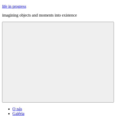
Skip
life in progress
to
imagining objects and moments into existence
content
Menu
O nás
Galéria