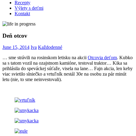
Recepty
Výlety s deťmi
Kontakt
Deň otcov
June 15, 2014
Iva
Každodenné
… sme strávili na rosinskom letisku na akcii
Otcovia deťom
. Kubko
sa s tatom vozil na ozajstnom kamióne, testoval traktor… Kika sa
prihlásila do speváckej súťaže, visela na lane… Fajn akcia, len keby
viac svietilo slniečko a vrtuľník nestál 30e na osobu za pár minút
letu (nie, to sme neinvestovali).