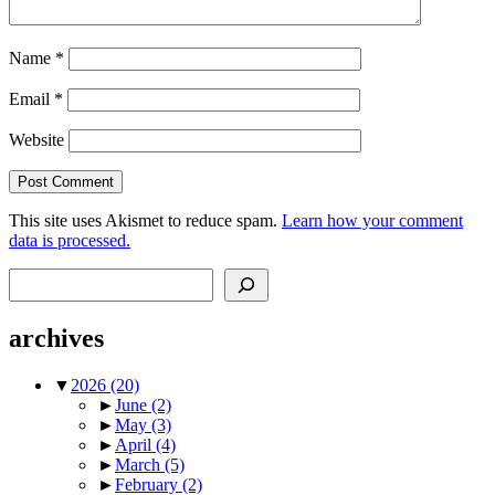
Name
*
Email
*
Website
This site uses Akismet to reduce spam.
Learn how your comment
data is processed.
Search
archives
▼
2026
(20)
►
June
(2)
►
May
(3)
►
April
(4)
►
March
(5)
►
February
(2)