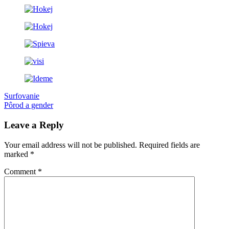
Post
Previous
deň
Surfovanie
Post:
Next
otcov
Pôrod a gender
Kika
Kubko
Rosina
navigation
Post:
Leave a Reply
Your email address will not be published.
Required fields are
marked
*
Comment
*