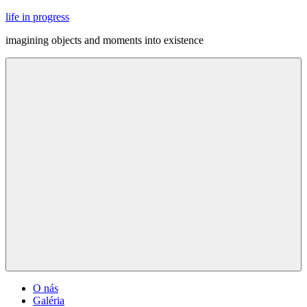
Skip
life in progress
to
imagining objects and moments into existence
content
Menu
O nás
Galéria