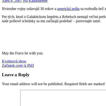
April 8, 2007
Iva
Každodenné
Hviezdne vojny oslavujú 30 rokov a
americká pošta
sa rozhodla tiež 
Pre tých, ktorí o Galaktickom Impériu a Rebeloch nemajú veľmi prehľ
naše poštové schránky sa mu začínajú podobať – porovnajte sami:
May the Force be with you.
Post
Previous
pošta
Kvetinová show
r2d2
Post:
Next
Začiatok cesty k PhD
navigation
Post:
Leave a Reply
Your email address will not be published.
Required fields are marked