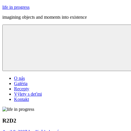
Skip
life in progress
to
imagining objects and moments into existence
content
Menu
O nás
Galéria
Recepty
Výlety s deťmi
Kontakt
R2D2