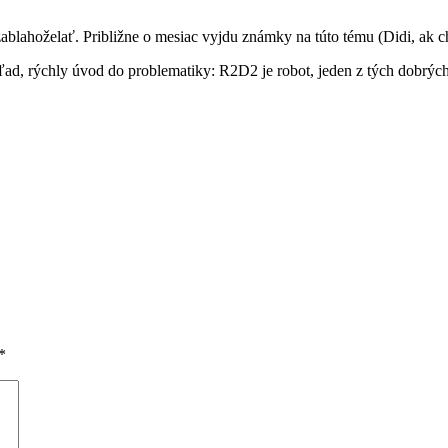
zablahoželať. Približne o mesiac vyjdu známky na túto tému (Didi, ak ch
ad, rýchly úvod do problematiky: R2D2 je robot, jeden z tých dobrých
*