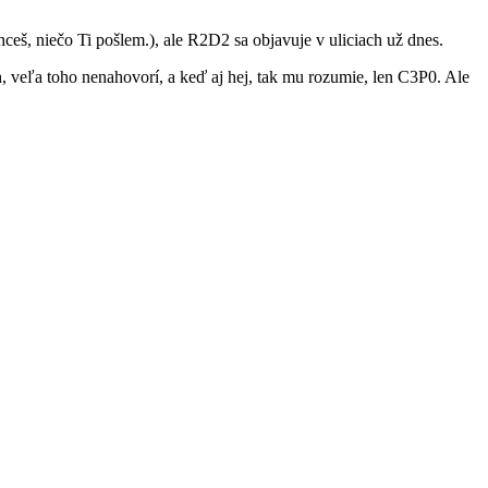
ceš, niečo Ti pošlem.), ale R2D2 sa objavuje v uliciach už dnes.
, veľa toho nenahovorí, a keď aj hej, tak mu rozumie, len C3P0. Ale