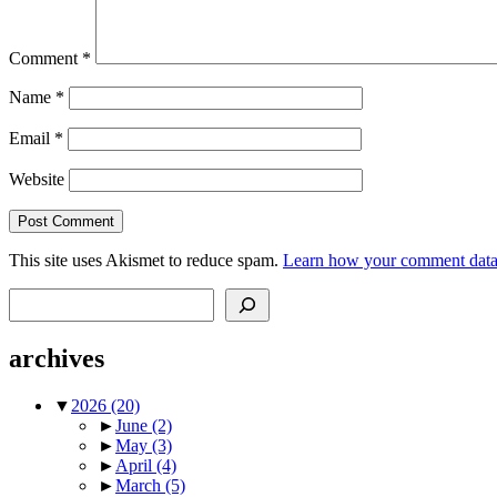
Comment
*
Name
*
Email
*
Website
This site uses Akismet to reduce spam.
Learn how your comment data 
Search
archives
▼
2026
(20)
►
June
(2)
►
May
(3)
►
April
(4)
►
March
(5)