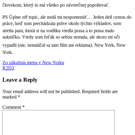
človekom, ktorý to má všetko po záverečnej popolievať.
PS Úplne off topic, ale nedá mi nespomenúť… Jeden deň cestou do
práce, keď som prechádzala práve okolo týchto výkladov, som
stretla pani, ktorá si na vodítku viedla prasa a to prasa malo
sukničku. Vtedy som foťák so sebou nemala, ale skoro mi oči
vypadli (nie, nenatáčal sa tam film ani reklama). New York, New
York.
Post
Previous
flowershow
Zo zákulisia metra v New Yorku
kvety
Macy's
New
Post:
Next
York
R2D2
New
navigation
Post:
York
City
Leave a Reply
Your email address will not be published.
Required fields are
marked
*
Comment
*