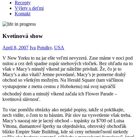
Recepty
Výlety s deťmi
Kontakt
Kvetinová show
April 8, 2007
Iva
Potulky
,
USA
V New Yorku to na jar ešte veľmi nevyzerá. Zase máme v noci pod
nulou a cez deň spadne zopár snehových vločiek. Bez ohľadu na to
však v Macy’s minulý víkend jar náležite privítali. Že, čo je to
Macy’s a ako vítali? Jemne povedané, Macy’s je pomerne drahý
obchod so všetkým možným. Na Herald Square (tam väčšinou
vystupujeme z metra cestou z Hobokenu) má svoj najväčší
obchodný dom a minulý víkend začala ich Flower Parade –
kvetinová slávnosť.
Tu viac pomôžu obrázky ako nejaké popisy, takže si poklikajte,
nech vidíte, o čom to tu básnim. Pár slov na vysvetlenie však treba.
Macy’s naozaj nie je lacný obchod – topánky za $700 od Luisa
Vittona, diamantové šperky na objednávku, obrovský obchoďák
blízko Empire State Building, kde sú ceny nehnuteľností niekedy