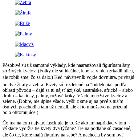
Pôsobivé sú už samotné výklady, kde naaranžovali figurínam šaty
zo živých kvetov. (Fotky nie sú ideálne, lebo sa v nich zrkadlí ulica,
ale robili sme, čo sa dalo.) Keď návštevník vojde dovnútra, privítajú
ho dve žirafy a zebra. Kvety sú rozdelené na “oddelenia” podľa
oblasti pôvodu – dajú sa tu nájsť ázijské, austrálske, africké – alebo
druhu – kaktusy, palmy, ružové kríky. Všade množstvo kvetov a
zelene. (Dobre, nie úplne všade, vyšli z sme aj na prvé z tuším
ôsmych poschodí a tam už nemali, ale aj to množstvo na prízemí
bolo ohromujúce.)
Čo ma na tom najviac fascinuje je to, že ako im napríklad v tom
výklade vydržia tie kvety dva týždne? Tie na podlahe sú zasadené,
ale čo tie, ktoré majú figuríny na sebe? A nechcela by som byť