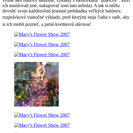
vyššie ako budovy samotné, výklady s menovkami “umelcov”, ktorí
ich aranžovali (nie, nakupovať som tam nebola). A tak si môžu
dovoliť svoju každoročnú jesennú prehliadku veľkých balónov,
rozprávkové vianočné výklady, pred ktorými stoja ľudia v rade, aby
si ich mohli pozrieť, a jarnú kvetinovú slávnosť.