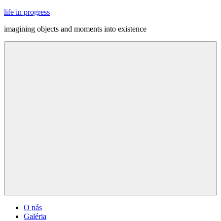
Skip
life in progress
to
imagining objects and moments into existence
content
Menu
O nás
Galéria