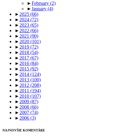
►
February
(2)
►
January
(4)
►
2025
(66)
►
2024
(72)
►
2023
(65)
►
2022
(66)
►
2021
(90)
►
2020
(101)
►
2019
(72)
►
2018
(54)
►
2017
(67)
►
2016
(84)
►
2015
(92)
►
2014
(124)
►
2013
(100)
►
2012
(208)
►
2011
(194)
►
2010
(107)
►
2009
(87)
►
2008
(66)
►
2007
(74)
►
2006
(3)
NAJNOVŠIE KOMENTÁRE