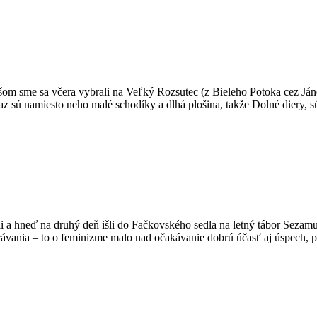
išom sme sa včera vybrali na Veľký Rozsutec (z Bieleho Potoka cez Ján
eraz sú namiesto neho malé schodíky a dlhá plošina, takže Dolné diery,
alili a hneď na druhý deň išli do Fačkovského sedla na letný tábor Se
právania – to o feminizme malo nad očakávanie dobrú účasť aj úspech, 