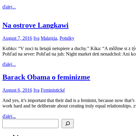
ďalej...
Na ostrove Langkawi
August 7, 2016
Iva
Malajzia
,
Potulky
Kubko: “V noci tu lietajú netopiere a duchy.” Kika: “A môžme si z t
Pohľad na sever: Pohľad na juh: Night market deti nenadchol: Ani k
ďalej...
Barack Obama o feminizme
August 6, 2016
Iva
Feministické
And yes, it’s important that their dad is a feminist, because now that’
work hard and be deliberate about creating truly equal relationships. 
ďalej...
Search