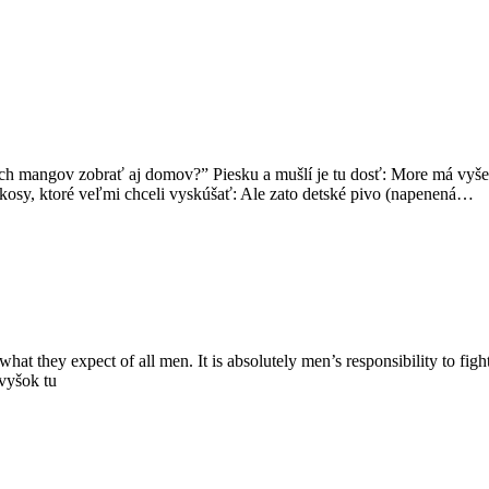
ých mangov zobrať aj domov?” Piesku a mušlí je tu dosť: More má vyše
okosy, ktoré veľmi chceli vyskúšať: Ale zato detské pivo (napenená…
s what they expect of all men. It is absolutely men’s responsibility to f
zvyšok tu