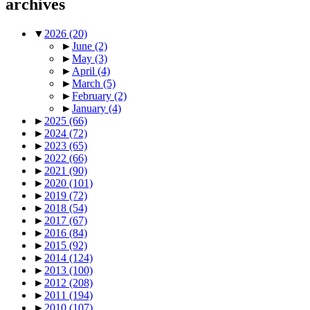
archives
▼
2026
(20)
►
June
(2)
►
May
(3)
►
April
(4)
►
March
(5)
►
February
(2)
►
January
(4)
►
2025
(66)
►
2024
(72)
►
2023
(65)
►
2022
(66)
►
2021
(90)
►
2020
(101)
►
2019
(72)
►
2018
(54)
►
2017
(67)
►
2016
(84)
►
2015
(92)
►
2014
(124)
►
2013
(100)
►
2012
(208)
►
2011
(194)
►
2010
(107)