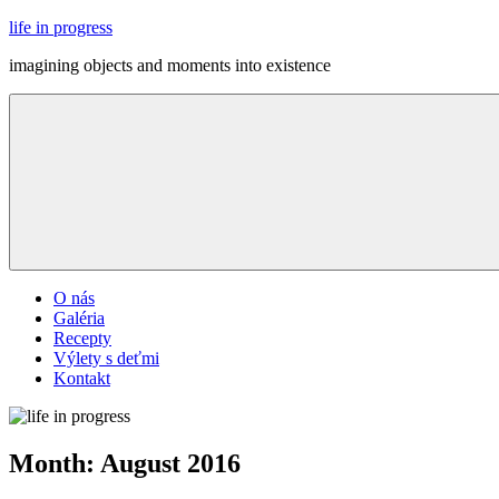
Skip
life in progress
to
imagining objects and moments into existence
content
Menu
O nás
Galéria
Recepty
Výlety s deťmi
Kontakt
Month:
August 2016