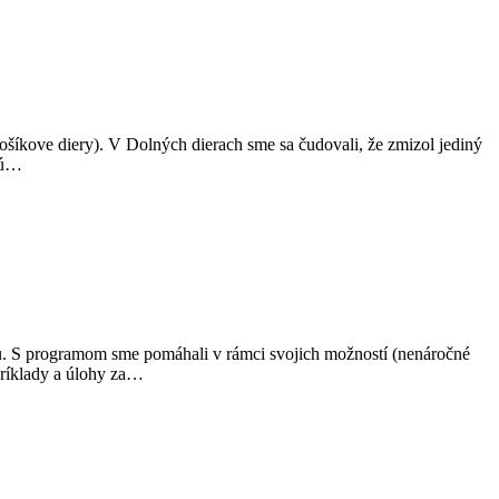
ošíkove diery). V Dolných dierach sme sa čudovali, že zmizol jediný
 sú…
zamu. S programom sme pomáhali v rámci svojich možností (nenáročné
príklady a úlohy za…