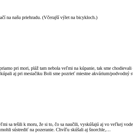
čí na našu priehradu. (Včerajší výlet na bicykloch.)
riamo pri mori, pláž tam nebola veľmi na kúpanie, tak sme chodievali
a kúpali aj pri mesiačiku Boli sme pozrieť miestne akvárium/podvodný 
i sa tešili k moru, že si to, čo sa naučili, vyskúšajú aj vo veľkej vode
mohli sústrediť na pozeranie. Chvíľu skúšali aj šnorchle,…