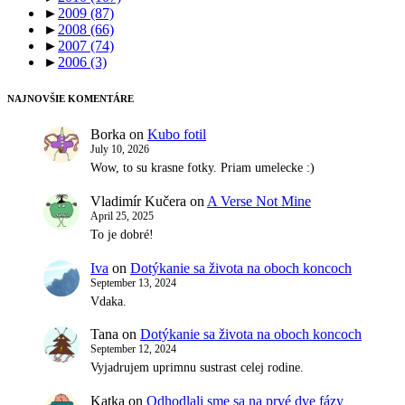
►
2009
(87)
►
2008
(66)
►
2007
(74)
►
2006
(3)
NAJNOVŠIE KOMENTÁRE
Borka
on
Kubo fotil
July 10, 2026
Wow, to su krasne fotky. Priam umelecke :)
Vladimír Kučera
on
A Verse Not Mine
April 25, 2025
To je dobré!
Iva
on
Dotýkanie sa života na oboch koncoch
September 13, 2024
Vdaka.
Tana
on
Dotýkanie sa života na oboch koncoch
September 12, 2024
Vyjadrujem uprimnu sustrast celej rodine.
Katka
on
Odhodlali sme sa na prvé dve fázy