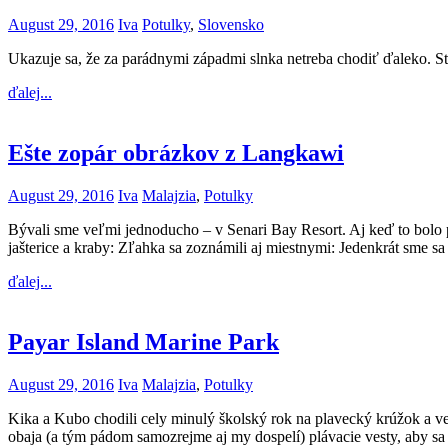
August 29, 2016
Iva
Potulky
,
Slovensko
Ukazuje sa, že za parádnymi západmi slnka netreba chodiť ďaleko. Sta
ďalej...
Ešte zopár obrázkov z Langkawi
August 29, 2016
Iva
Malajzia
,
Potulky
Bývali sme veľmi jednoducho – v Senari Bay Resort. Aj keď to bolo p
jašterice a kraby: Zľahka sa zoznámili aj miestnymi: Jedenkrát sme s
ďalej...
Payar Island Marine Park
August 29, 2016
Iva
Malajzia
,
Potulky
Kika a Kubo chodili cely minulý školský rok na plavecký krúžok a veľm
obaja (a tým pádom samozrejme aj my dospelí) plávacie vesty, aby sa 