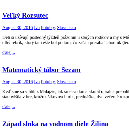
Veľký Rozsutec
August 30, 2016
Iva
Potulky
,
Slovensko
Deti si užívajú posledný týždeň prázdnin u starých rodičov a my s M
dlhý rebrík, ktorý tam ešte bol po tom, čo začali prerábať chodník (t
ďalej...
Matematický tábor Sezam
August 30, 2016
Iva
Potulky
,
Slovensko
Keď sme sa vrátili z Malajzie, tak sme sa doma akurát oprali a preb
stanovištia v hre, krúžok šikovných rúk, prednáška, dve večerné roz
ďalej...
Západ slnka na vodnom diele Žilina