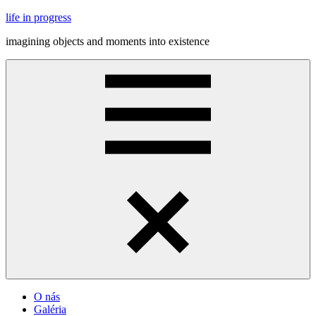
Skip
life in progress
to
imagining objects and moments into existence
content
Menu
O nás
Galéria