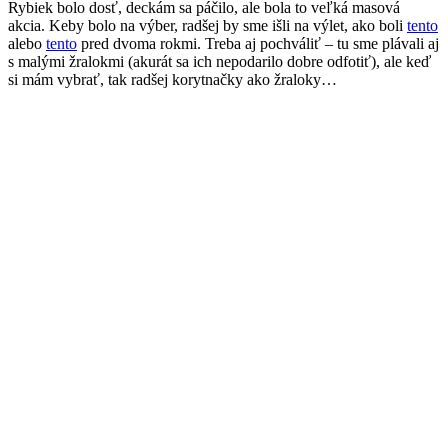
Rybiek bolo dosť, deckám sa páčilo, ale bola to veľká masová
akcia. Keby bolo na výber, radšej by sme išli na výlet, ako boli
tento
alebo
tento
pred dvoma rokmi. Treba aj pochváliť – tu sme plávali aj
s malými žralokmi (akurát sa ich nepodarilo dobre odfotiť), ale keď
si mám vybrať, tak radšej korytnačky ako žraloky…