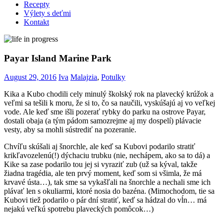
Recepty
Výlety s deťmi
Kontakt
Payar Island Marine Park
August 29, 2016
Iva
Malajzia
,
Potulky
Kika a Kubo chodili cely minulý školský rok na plavecký krúžok a
veľmi sa tešili k moru, že si to, čo sa naučili, vyskúšajú aj vo veľkej
vode. Ale keď sme išli pozerať rybky do parku na ostrove Payar,
dostali obaja (a tým pádom samozrejme aj my dospelí) plávacie
vesty, aby sa mohli sústrediť na pozeranie.
Chvíľu skúšali aj šnorchle, ale keď sa Kubovi podarilo stratiť
krikľavozelenú(!) dýchaciu trubku (nie, nechápem, ako sa to dá) a
Kike sa zase podarilo tou jej si vyraziť zub (už sa kýval, takže
žiadna tragédia, ale ten prvý moment, keď som si všimla, že má
krvavé ústa…), tak sme sa vykašľali na šnorchle a nechali sme ich
plávať len s okuliarmi, ktoré nosia do bazéna. (Mimochodom, tie sa
Kubovi tiež podarilo o pár dní stratiť, keď sa hádzal do vĺn… má
nejakú veľkú spotrebu plaveckých pomôcok…)