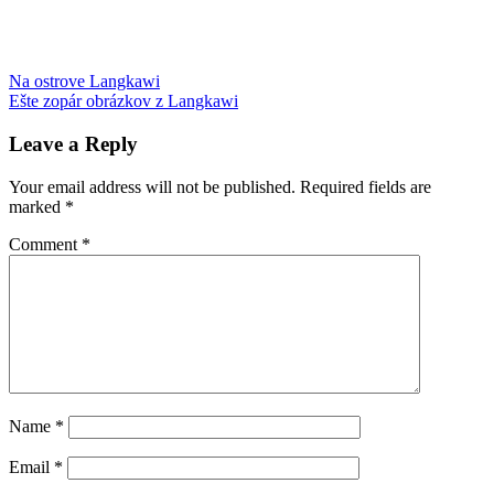
Post
Previous
marine
Na ostrove Langkawi
Post:
Next
park
Ešte zopár obrázkov z Langkawi
Payar
navigation
Post:
Island
plávanie
ryby
výlet
s
Leave a Reply
deťmi
Your email address will not be published.
Required fields are
marked
*
Comment
*
Name
*
Email
*