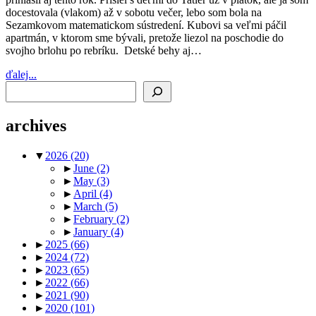
docestovala (vlakom) až v sobotu večer, lebo som bola na
Sezamkovom matematickom sústredení. Kubovi sa veľmi páčil
apartmán, v ktorom sme bývali, pretože liezol na poschodie do
svojho brlohu po rebríku. Detské behy aj…
ďalej...
Search
archives
▼
2026
(20)
►
June
(2)
►
May
(3)
►
April
(4)
►
March
(5)
►
February
(2)
►
January
(4)
►
2025
(66)
►
2024
(72)
►
2023
(65)
►
2022
(66)
►
2021
(90)
►
2020
(101)