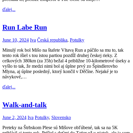
ďalej...
Run Labe Run
June 10, 2024
Iva
Česká republika
,
Potulky
Minulý rok bol Mišo na štafete Vltava Run a páčilo sa mu to, tak
tento rok išiel s tou istou partiou pozdĺž druhej českej rieky. Z
celkových 380km (za 35h) bežal 4 približne 10-kilometrové úseky a
vyšlo to tak, že medzi nimi bol aj úplne prvý zo Špindlerovho
Mlyna, aj úplne posledný, ktorý končil v Děčíne. Nejaké je to
návykové,…
ďalej...
Walk-and-talk
June 2, 2024
Iva
Potulky
,
Slovensko
Preteky na Štrbskom Plese sú Mišove obľúbené, tak sa na 5K
prihlásil aj tento rok. Prišiel s deťmi do Tatier už v piatok, ale ja som