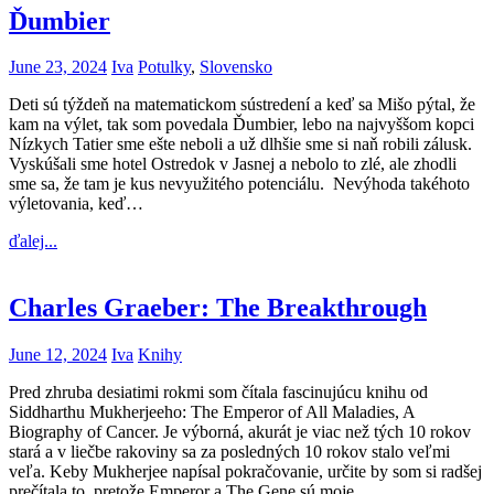
Ďumbier
June 23, 2024
Iva
Potulky
,
Slovensko
Deti sú týždeň na matematickom sústredení a keď sa Mišo pýtal, že
kam na výlet, tak som povedala Ďumbier, lebo na najvyššom kopci
Nízkych Tatier sme ešte neboli a už dlhšie sme si naň robili zálusk.
Vyskúšali sme hotel Ostredok v Jasnej a nebolo to zlé, ale zhodli
sme sa, že tam je kus nevyužitého potenciálu. Nevýhoda takéhoto
výletovania, keď…
ďalej...
Charles Graeber: The Breakthrough
June 12, 2024
Iva
Knihy
Pred zhruba desiatimi rokmi som čítala fascinujúcu knihu od
Siddharthu Mukherjeeho: The Emperor of All Maladies, A
Biography of Cancer. Je výborná, akurát je viac než tých 10 rokov
stará a v liečbe rakoviny sa za posledných 10 rokov stalo veľmi
veľa. Keby Mukherjee napísal pokračovanie, určite by som si radšej
prečítala to, pretože Emperor a The Gene sú moje…