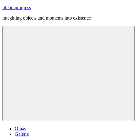
Skip
life in progress
to
imagining objects and moments into existence
content
Menu
O nás
Galéria