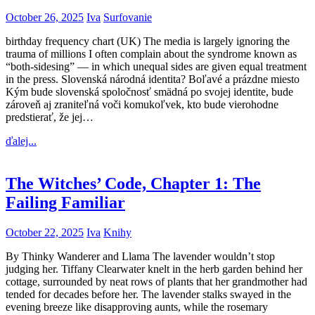
October 26, 2025
Iva
Surfovanie
birthday frequency chart (UK) The media is largely ignoring the
trauma of millions I often complain about the syndrome known as
“both-sidesing” — in which unequal sides are given equal treatment
in the press. Slovenská národná identita? Boľavé a prázdne miesto
Kým bude slovenská spoločnosť smädná po svojej identite, bude
zároveň aj zraniteľná voči komukoľvek, kto bude vierohodne
predstierať, že jej…
ďalej...
The Witches’ Code, Chapter 1: The
Failing Familiar
October 22, 2025
Iva
Knihy
By Thinky Wanderer and Llama The lavender wouldn’t stop
judging her. Tiffany Clearwater knelt in the herb garden behind her
cottage, surrounded by neat rows of plants that her grandmother had
tended for decades before her. The lavender stalks swayed in the
evening breeze like disapproving aunts, while the rosemary