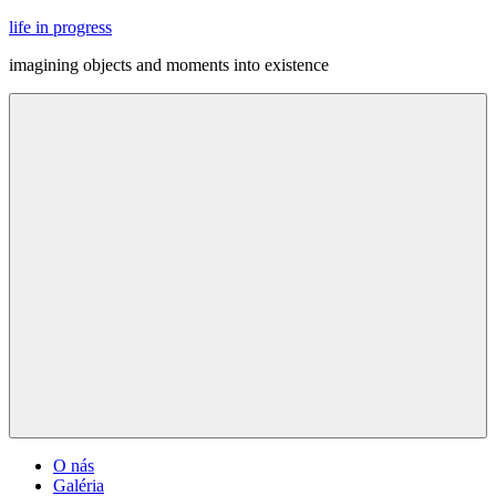
Skip
life in progress
to
imagining objects and moments into existence
content
Menu
O nás
Galéria