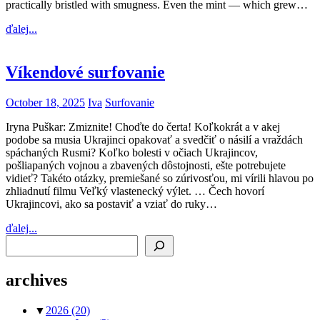
practically bristled with smugness. Even the mint — which grew…
ďalej...
Víkendové surfovanie
October 18, 2025
Iva
Surfovanie
Iryna Puškar: Zmiznite! Choďte do čerta! Koľkokrát a v akej
podobe sa musia Ukrajinci opakovať a svedčiť o násilí a vraždách
spáchaných Rusmi? Koľko bolesti v očiach Ukrajincov,
pošliapaných vojnou a zbavených dôstojnosti, ešte potrebujete
vidieť? Takéto otázky, premiešané so zúrivosťou, mi vírili hlavou po
zhliadnutí filmu Veľký vlastenecký výlet. … Čech hovorí
Ukrajincovi, ako sa postaviť a vziať do ruky…
ďalej...
Search
archives
▼
2026
(20)