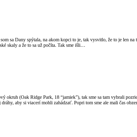
 som sa Dany spýtala, na akom kopci to je, tak vysvitlo, že to je len 
ké skaly a že to sa už počíta. Tak sme išli…
ý okruh (Oak Ridge Park, 18 “jamiek”), tak sme sa tam vybrali pozrieť.
j dráhy, aby si viacerí mohli zahádzať. Popri tom sme ale mali čas obz