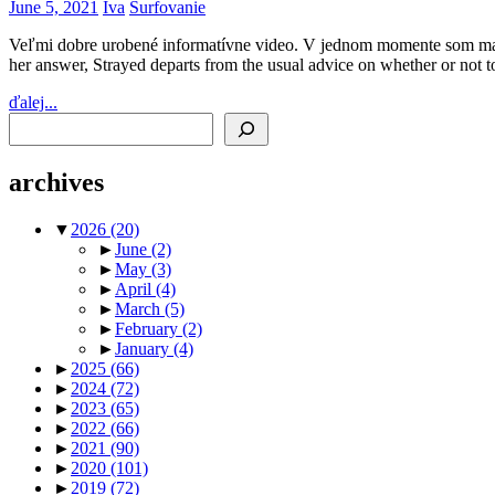
June 5, 2021
Iva
Surfovanie
Veľmi dobre urobené informatívne video. V jednom momente som mala
her answer, Strayed departs from the usual advice on whether or not t
ďalej...
Search
archives
▼
2026
(20)
►
June
(2)
►
May
(3)
►
April
(4)
►
March
(5)
►
February
(2)
►
January
(4)
►
2025
(66)
►
2024
(72)
►
2023
(65)
►
2022
(66)
►
2021
(90)
►
2020
(101)
►
2019
(72)