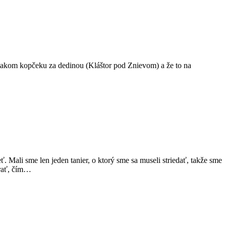
na takom kopčeku za dedinou (Kláštor pod Znievom) a že to na
 Mali sme len jeden tanier, o ktorý sme sa museli striedať, takže sme
erať, čím…