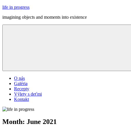
Skip
life in progress
to
imagining objects and moments into existence
content
Menu
O nás
Galéria
Recepty
Výlety s deťmi
Kontakt
Month:
June 2021