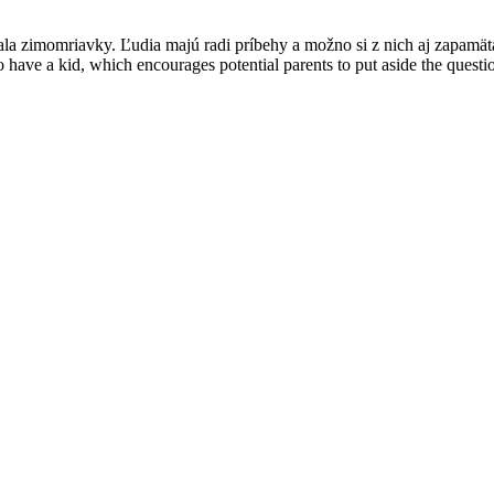
 zimomriavky. Ľudia majú radi príbehy a možno si z nich aj zapamätaj
o have a kid, which encourages potential parents to put aside the questi