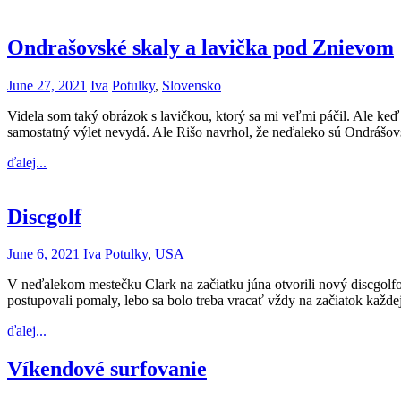
Ondrašovské skaly a lavička pod Znievom
June 27, 2021
Iva
Potulky
,
Slovensko
Videla som taký obrázok s lavičkou, ktorý sa mi veľmi páčil. Ale keď
samostatný výlet nevydá. Ale Rišo navrhol, že neďaleko sú Ondrášovs
ďalej...
Discgolf
June 6, 2021
Iva
Potulky
,
USA
V neďalekom mestečku Clark na začiatku júna otvorili nový discgolfov
postupovali pomaly, lebo sa bolo treba vracať vždy na začiatok každe
ďalej...
Víkendové surfovanie