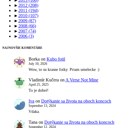
►
2013
(100)
►
2012
(208)
►
2011
(194)
►
2010
(107)
►
2009
(87)
►
2008
(66)
►
2007
(74)
►
2006
(3)
NAJNOVŠIE KOMENTÁRE
Borka
on
Kubo fotil
July 10, 2026
Wow, to su krasne fotky. Priam umelecke :)
Vladimír Kučera
on
A Verse Not Mine
April 25, 2025
To je dobré!
Iva
on
Dotýkanie sa života na oboch koncoch
September 13, 2024
Vdaka.
Tana
on
Dotýkanie sa života na oboch koncoch
September 12, 2024