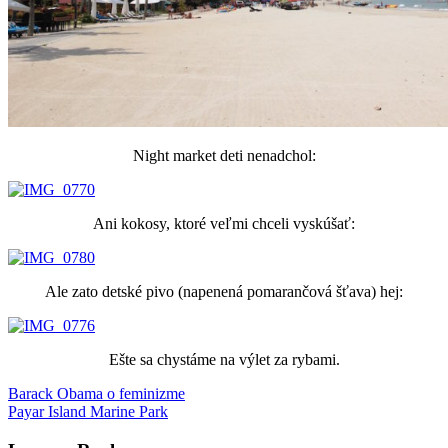
Night market deti nenadchol:
Ani kokosy, ktoré veľmi chceli vyskúšať:
Ale zato detské pivo (napenená pomarančová šťava) hej:
Ešte sa chystáme na výlet za rybami.
Post
Previous
Langkawi
Barack Obama o feminizme
Malajzia
potulky
výlet
Post:
Next
s
Payar Island Marine Park
navigation
Post:
deťmi