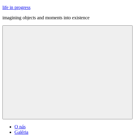
Skip
life in progress
to
imagining objects and moments into existence
content
Menu
O nás
Galéria