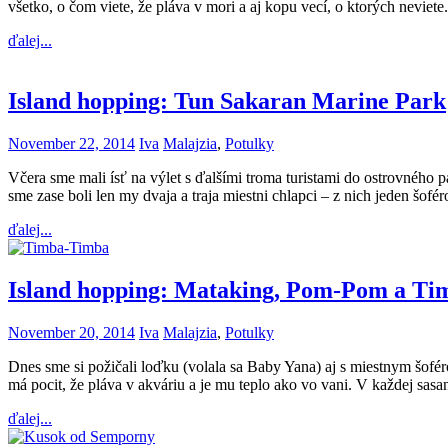
všetko, o čom viete, že pláva v mori a aj kopu vecí, o ktorých nevie
ďalej...
Island hopping: Tun Sakaran Marine Park
November 22, 2014
Iva
Malajzia
,
Potulky
Včera sme mali ísť na výlet s ďalšími troma turistami do ostrovného pa
sme zase boli len my dvaja a traja miestni chlapci – z nich jeden šof
ďalej...
Island hopping: Mataking, Pom-Pom a T
November 20, 2014
Iva
Malajzia
,
Potulky
Dnes sme si požičali loďku (volala sa Baby Yana) aj s miestnym šoféro
má pocit, že pláva v akváriu a je mu teplo ako vo vani. V každej s
ďalej...