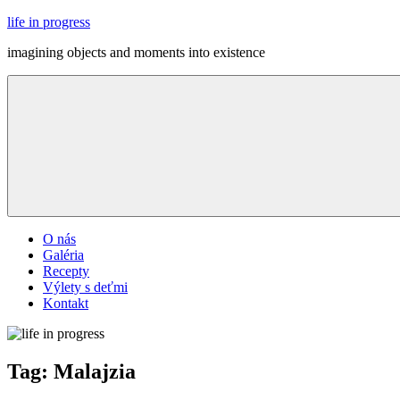
Skip
life in progress
to
imagining objects and moments into existence
content
Menu
O nás
Galéria
Recepty
Výlety s deťmi
Kontakt
Tag:
Malajzia