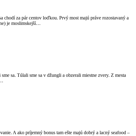
sa chodí za pár centov loďkou. Prvý most majú práve rozostavaný a
cne) je moslimskejší…
sme sa. Túlali sme sa v džungli a obzerali miestne zvery. Z mesta
v…
hlovanie. A ako príjemný bonus tam ešte majú dobrý a lacný seafood –