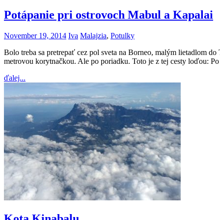
Potápanie pri ostrovoch Mabul a Kapalai
November 19, 2014
Iva
Malajzia
,
Potulky
Bolo treba sa pretrepať cez pol sveta na Borneo, malým lietadlom d
metrovou korytnačkou. Ale po poriadku. Toto je z tej cesty loďou: Po
ďalej...
Kota Kinabalu