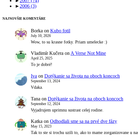
►
2007
(74)
►
2006
(3)
NAJNOVŠIE KOMENTÁRE
Borka
on
Kubo fotil
July 10, 2026
Wow, to su krasne fotky. Priam umelecke :)
Vladimír Kučera
on
A Verse Not Mine
April 25, 2025
To je dobré!
Iva
on
Dotýkanie sa života na oboch koncoch
September 13, 2024
Vdaka.
Tana
on
Dotýkanie sa života na oboch koncoch
September 12, 2024
Vyjadrujem uprimnu sustrast celej rodine.
Katka
on
Odhodlali sme sa na prvé dve fázy
May 15, 2023
Tak to ste si trochu uzili to, ako to mame zorganizovane u 