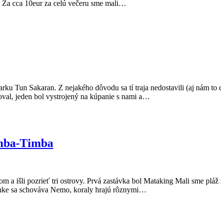
te. Za cca 10eur za celú večeru sme mali…
rku Tun Sakaran. Z nejakého dôvodu sa tí traja nedostavili (aj nám to d
éroval, jeden bol vystrojený na kúpanie s nami a…
imba-Timba
m a išli pozrieť tri ostrovy. Prvá zastávka bol Mataking Mali sme pláž 
asanke sa schováva Nemo, koraly hrajú rôznymi…