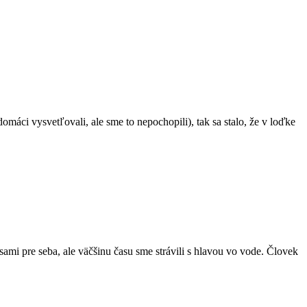
omáci vysvetľovali, ale sme to nepochopili), tak sa stalo, že v loďke
sami pre seba, ale väčšinu času sme strávili s hlavou vo vode. Človek