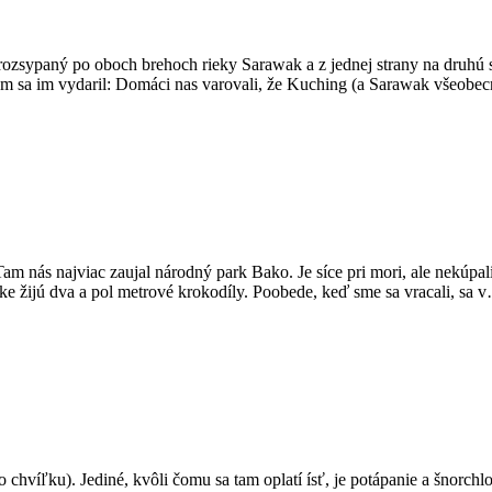
 rozsypaný po oboch brehoch rieky Sarawak a z jednej strany na druhú 
kom sa im vydaril: Domáci nas varovali, že Kuching (a Sarawak všeobe
nás najviac zaujal národný park Bako. Je síce pri mori, ale nekúpali 
ke žijú dva a pol metrové krokodíly. Poobede, keď sme sa vracali, sa 
o chvíľku). Jediné, kvôli čomu sa tam oplatí ísť, je potápanie a šnorc