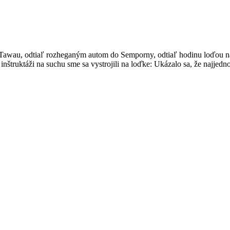
o Tawau, odtiaľ rozheganým autom do Semporny, odtiaľ hodinu loďou n
 inštruktáži na suchu sme sa vystrojili na loďke: Ukázalo sa, že najje