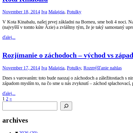
November 18, 2014
Iva
Malajzia
,
Potulky
V Kota Kinabalu, našej prvej základni na Borneu, sme boli 4 noci.
(najvyšší v tomto kúte Ázie) a zvláštny tým, že je taký samostaný u
ďalej...
Rozjímanie o záchodoch – východ vs zápa
November 17, 2014
Iva
Malajzia
,
Potulky
,
Rozmýšľanie nahlas
Dnes s varovaním: toto bude naozaj o záchodoch a záležitostiach s ni
západom myslím to, na čo sme u nás zvyknutí – záchod splachovací, 
ďalej...
Posts
Next
1
2
»
Search
Posts
pagination
archives
▼
2026
(20)