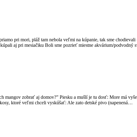
riamo pri mori, pláž tam nebola veľmi na kúpanie, tak sme chodievali
a kúpali aj pri mesiačiku Boli sme pozrieť miestne akvárium/podvodný 
ých mangov zobrať aj domov?” Piesku a mušlí je tu dosť: More má vyše
okosy, ktoré veľmi chceli vyskúšať: Ale zato detské pivo (napenená…