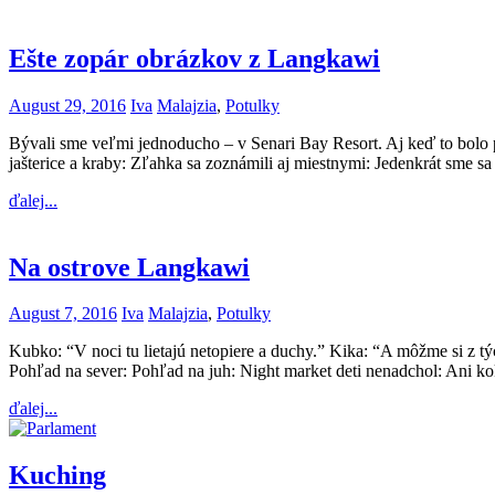
Ešte zopár obrázkov z Langkawi
August 29, 2016
Iva
Malajzia
,
Potulky
Bývali sme veľmi jednoducho – v Senari Bay Resort. Aj keď to bolo p
jašterice a kraby: Zľahka sa zoznámili aj miestnymi: Jedenkrát sme s
ďalej...
Na ostrove Langkawi
August 7, 2016
Iva
Malajzia
,
Potulky
Kubko: “V noci tu lietajú netopiere a duchy.” Kika: “A môžme si z t
Pohľad na sever: Pohľad na juh: Night market deti nenadchol: Ani k
ďalej...
Kuching