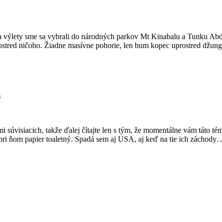
 Na výlety sme sa vybrali do národných parkov Mt Kinabalu a Tunku A
prostred ničoho. Žiadne masívne pohorie, len bum kopec uprostred džun
d
mi súvisiacich, takže ďalej čítajte len s tým, že momentálne vám táto t
pri ňom papier toaletný. Spadá sem aj USA, aj keď na tie ich záchody