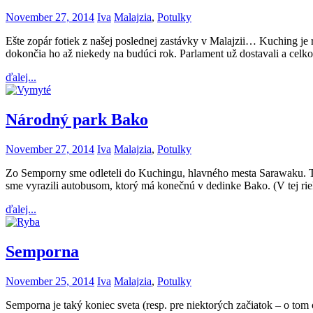
November 27, 2014
Iva
Malajzia
,
Potulky
Ešte zopár fotiek z našej poslednej zastávky v Malajzii… Kuching je
dokončia ho až niekedy na budúci rok. Parlament už dostavali a cel
ďalej...
Národný park Bako
November 27, 2014
Iva
Malajzia
,
Potulky
Zo Semporny sme odleteli do Kuchingu, hlavného mesta Sarawaku. Tam 
sme vyrazili autobusom, ktorý má konečnú v dedinke Bako. (V tej rie
ďalej...
Semporna
November 25, 2014
Iva
Malajzia
,
Potulky
Semporna je taký koniec sveta (resp. pre niektorých začiatok – o tom 