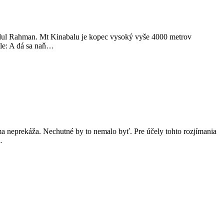
bdul Rahman. Mt Kinabalu je kopec vysoký vyše 4000 metrov
gle: A dá sa naň…
éma neprekáža. Nechutné by to nemalo byť. Pre účely tohto rozjímania
…