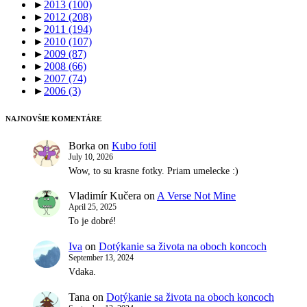
►
2013
(100)
►
2012
(208)
►
2011
(194)
►
2010
(107)
►
2009
(87)
►
2008
(66)
►
2007
(74)
►
2006
(3)
NAJNOVŠIE KOMENTÁRE
Borka
on
Kubo fotil
July 10, 2026
Wow, to su krasne fotky. Priam umelecke :)
Vladimír Kučera
on
A Verse Not Mine
April 25, 2025
To je dobré!
Iva
on
Dotýkanie sa života na oboch koncoch
September 13, 2024
Vdaka.
Tana
on
Dotýkanie sa života na oboch koncoch