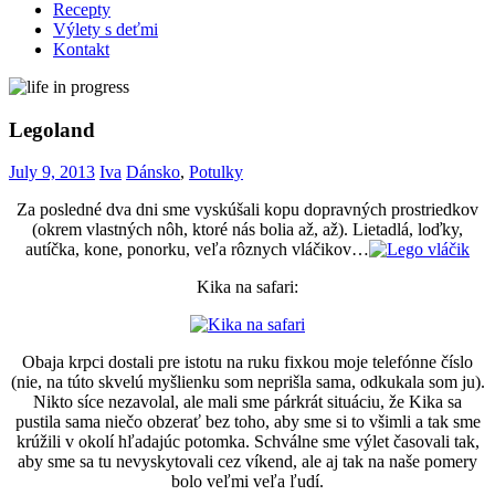
Recepty
Výlety s deťmi
Kontakt
Legoland
July 9, 2013
Iva
Dánsko
,
Potulky
Za posledné dva dni sme vyskúšali kopu dopravných prostriedkov
(okrem vlastných nôh, ktoré nás bolia až, až). Lietadlá, loďky,
autíčka, kone, ponorku, veľa rôznych vláčikov…
Kika na safari:
Obaja krpci dostali pre istotu na ruku fixkou moje telefónne číslo
(nie, na túto skvelú myšlienku som neprišla sama, odkukala som ju).
Nikto síce nezavolal, ale mali sme párkrát situáciu, že Kika sa
pustila sama niečo obzerať bez toho, aby sme si to všimli a tak sme
krúžili v okolí hľadajúc potomka. Schválne sme výlet časovali tak,
aby sme sa tu nevyskytovali cez víkend, ale aj tak na naše pomery
bolo veľmi veľa ľudí.