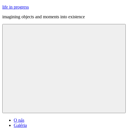
Skip
life in progress
to
imagining objects and moments into existence
content
Menu
O nás
Galéria