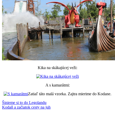
Kika na skákajúcej veži:
A s kamarátmi:
Zatiaľ táto malá vzorka. Zajtra mierime do Kodane.
Post
Previous
Billund
Šinieme si to do Legolandu
cestovanie
Dánsko
Legoland
roadtrip
Post:
Next
Kodaň a začiatok cesty na juh
navigation
Post: