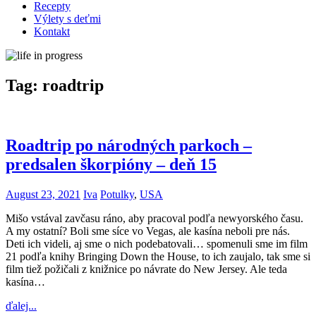
Recepty
Výlety s deťmi
Kontakt
Tag:
roadtrip
Roadtrip po národných parkoch –
predsalen škorpióny – deň 15
August 23, 2021
Iva
Potulky
,
USA
Mišo vstával zavčasu ráno, aby pracoval podľa newyorského času.
A my ostatní? Boli sme síce vo Vegas, ale kasína neboli pre nás.
Deti ich videli, aj sme o nich podebatovali… spomenuli sme im film
21 podľa knihy Bringing Down the House, to ich zaujalo, tak sme si
film tiež požičali z knižnice po návrate do New Jersey. Ale teda
kasína…
ďalej...