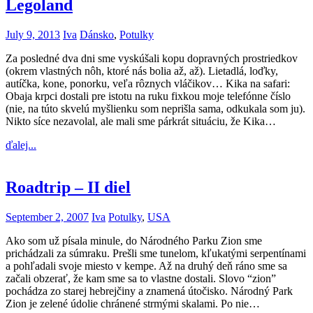
Legoland
July 9, 2013
Iva
Dánsko
,
Potulky
Za posledné dva dni sme vyskúšali kopu dopravných prostriedkov
(okrem vlastných nôh, ktoré nás bolia až, až). Lietadlá, loďky,
autíčka, kone, ponorku, veľa rôznych vláčikov… Kika na safari:
Obaja krpci dostali pre istotu na ruku fixkou moje telefónne číslo
(nie, na túto skvelú myšlienku som neprišla sama, odkukala som ju).
Nikto síce nezavolal, ale mali sme párkrát situáciu, že Kika…
ďalej...
Roadtrip – II diel
September 2, 2007
Iva
Potulky
,
USA
Ako som už písala minule, do Národného Parku Zion sme
prichádzali za súmraku. Prešli sme tunelom, kľukatými serpentínami
a pohľadali svoje miesto v kempe. Až na druhý deň ráno sme sa
začali obzerať, že kam sme sa to vlastne dostali. Slovo “zion”
pochádza zo starej hebrejčiny a znamená útočisko. Národný Park
Zion je zelené údolie chránené strmými skalami. Po nie…