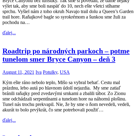
Bryce Canyonu bez turistiky. Tak sme si povedali, že dáme nejaký
výlet tak, aby sme boli naspäť do 10, nech ešte všetci stíhame
sprchu. Vyšiel nám z toho okruh Navajo trail dolu a Queen’s Garden
trail hore. Raňajkové bagle so syrokrémom a šunkou sme žuli za
pochodu na…
ďalej...
Roadtrip po národných parkoch – potme
tunelom smer Bryce Canyon – deň 3
August 11, 2021
Iva
Potulky
,
USA
Kým ešte ráno nebolo teplo, Mišo sa vybral behať. Cestu mal
prázdnu, lebo autá po hlavnom údolí nejazdia. My sme zatiaľ
bránili raňajky pred zvedavými srnkami a zbalili tábor. Zo Zionu
sme odchádzali serpentínami a tunelom hore na náhornú plošinu.
Tunel nás trochu prekvapil. Nie, že by sme o ňom nevedeli, vedeli,
akurát to bolo prvýkrát, čo sme potrebovali použiť…
ďalej...