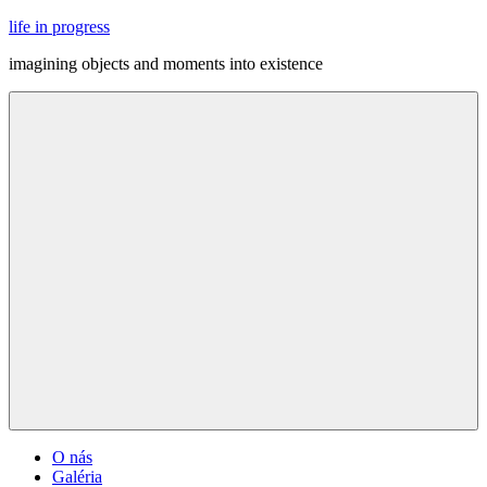
Skip
life in progress
to
imagining objects and moments into existence
content
Menu
O nás
Galéria