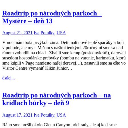
Roadtrip po národných parkoch –
Mystère – deň 13
August 21, 2021
Iva
Potulky
,
USA
V noci nám bola prvýkrát zima. Deti mali nové teplé spacáky a boli
v pohode, ale my s Mišom s našimi tenkými 20ročnými sme sa nad
ránom zobudili na chlad. Zbalili sme kemp (poslednýkrát!), darovali
susedom hospodárske prebytky (bombu na varenie, karimatku, ktorú
sme kúpili v Page namiesto našej deravej…), zastavili sme sa ešte vo
Visitor Centre vymeniť Kikin Junior…
ďalej...
Roadtrip po národných parkoch – na
krídlach búrky – deň 9
August 17, 2021
Iva
Potulky
,
USA
Ráno sme prešli okolo Glenn Canyon priehrady, ale aj keď sme