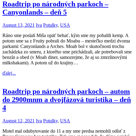
Roadtrip po národných parkoch –
Canyonlands – deň 5
August 13, 2021
Iva
Potulky
,
USA
Ráno sme poslali Miša opäť behať, kým sme my pobalili kemp. A
potom sme sa z Fruity pobrali do Moabu – mestečko medzi dvoma
parkami: Canyonlands a Arches. Moab bol v skutočnosti trochu
zachádzka zo smeru, z ktorého sme prichádzali, ale potrebovali sme
benzín a obed (v Moab diner, samozrejme, že aj so zmrzlinovými
milkshakami). A potom už do krajiny…
ďalej...
Roadtrip po národných parkoch – autom
do 2900mnm a dvojfázová turistika – deň
4
August 12, 2021
Iva
Potulky
,
USA
Motel mal odubytovanie do 11 a my sme predsa nemohli odísť z