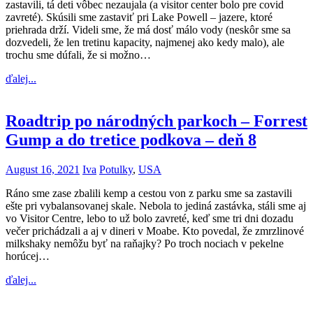
zastavili, tá deti vôbec nezaujala (a visitor center bolo pre covid
zavreté). Skúsili sme zastaviť pri Lake Powell – jazere, ktoré
priehrada drží. Videli sme, že má dosť málo vody (neskôr sme sa
dozvedeli, že len tretinu kapacity, najmenej ako kedy malo), ale
trochu sme dúfali, že si možno…
ďalej...
Roadtrip po národných parkoch – Forrest
Gump a do tretice podkova – deň 8
August 16, 2021
Iva
Potulky
,
USA
Ráno sme zase zbalili kemp a cestou von z parku sme sa zastavili
ešte pri vybalansovanej skale. Nebola to jediná zastávka, stáli sme aj
vo Visitor Centre, lebo to už bolo zavreté, keď sme tri dni dozadu
večer prichádzali a aj v dineri v Moabe. Kto povedal, že zmrzlinové
milkshaky nemôžu byť na raňajky? Po troch nociach v pekelne
horúcej…
ďalej...