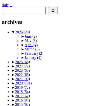
ďalej...
Search
archives
▼
2026
(20)
►
June
(2)
►
May
(3)
►
April
(4)
►
March
(5)
►
February
(2)
►
January
(4)
►
2025
(66)
►
2024
(72)
►
2023
(65)
►
2022
(66)
►
2021
(90)
►
2020
(101)
►
2019
(72)
►
2018
(54)
►
2017
(67)
►
2016
(84)
►
2015
(92)