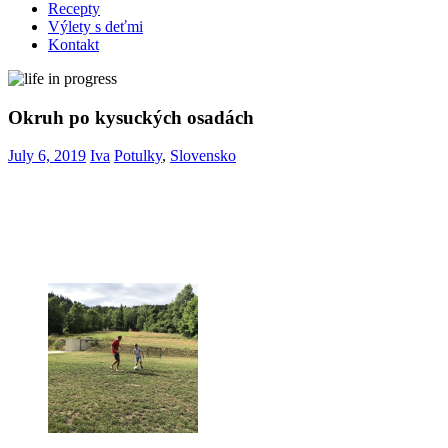
Recepty
Výlety s deťmi
Kontakt
Okruh po kysuckých osadách
July 6, 2019
Iva
Potulky
,
Slovensko