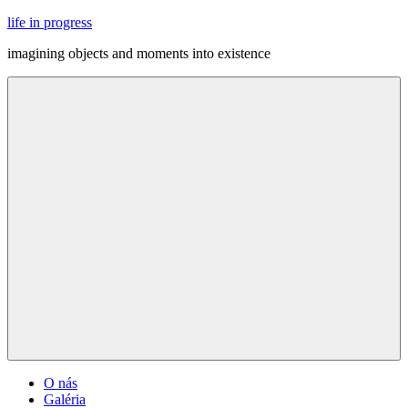
Skip
life in progress
to
imagining objects and moments into existence
content
Menu
O nás
Galéria