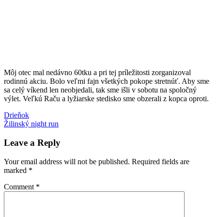
Môj otec mal nedávno 60tku a pri tej príležitosti zorganizoval
rodinnú akciu. Bolo veľmi fajn všetkých pokope stretnúť. Aby sme
sa celý víkend len neobjedali, tak sme išli v sobotu na spoločný
výlet. Veľkú Raču a lyžiarske stedisko sme obzerali z kopca oproti.
Post
Previous
narodeniny
Drieňok
Oščadnica
potulky
výlet
Post:
Next
s
Žilinský night run
navigation
Post:
deťmi
Leave a Reply
Your email address will not be published.
Required fields are
marked
*
Comment
*