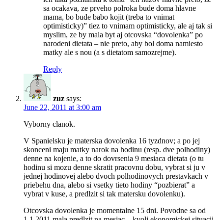
sa ocakava, ze prveho polroka bude doma hlavne
mama, bo bude babo kojit (treba to vnimat
optimisticky)” tiez to vnimam optimisticky, ale aj tak si
myslim, ze by mala byt aj otcovska “dovolenka” po
narodeni dietata – nie preto, aby bol doma namiesto
matky ale s nou (a s dietatom samozrejme).
Reply
zuz
says:
June 22, 2011 at 3:00 am
Vyborny clanok.
V Spanielsku je materska dovolenka 16 tyzdnov; a po jej
skonceni maju matky narok na hodinu (resp. dve polhodiny)
denne na kojenie, a to do dovrsenia 9 mesiaca dietata (o tu
hodinu si mozu denne skratit pracovnu dobu, vybrat si ju v
jednej hodinovej alebo dvoch polhodinovych prestavkach v
priebehu dna, alebo si vsetky tieto hodiny “pozbierat” a
vybrat v kuse, a predlzit si tak matersku dovolenku).
Otcovska dovolenka je momentalne 15 dni. Povodne sa od
1.1.2011 mala predlzit na mesiac – kvoli ekonomickej situacii