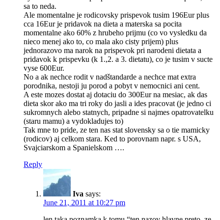
sa to neda.
Ale momentalne je rodicovsky prispevok tusim 196Eur plus
cca 16Eur je pridavok na dieta a materska sa pocita
momentalne ako 60% z hrubeho prijmu (co vo vysledku da
nieco menej ako to, co mala ako cisty prijem) plus
jednorazovo ma narok na prispevok pri narodeni dietata a
pridavok k prispevku (k 1.,2. a 3. dietatu), co je tusim v sucte
vyse 600Eur.
No a ak nechce rodit v nadštandarde a nechce mat extra
porodnika, nestoji ju porod a pobyt v nemocnici ani cent.
A este mozes dostat aj dotaciu do 300Eur na mesiac, ak das
dieta skor ako ma tri roky do jasli a ides pracovat (je jedno ci
sukromnych alebo statnych, pripadne si najmes opatrovatelku
(staru mamu) a vydokladujes to)
Tak mne to pride, ze ten nas stat slovensky sa o tie mamicky
(rodicov) aj celkom stara. Ked to porovnam napr. s USA,
Svajciarskom a Spanielskom ….
Reply
Iva
says:
June 21, 2011 at 10:27 pm
len taka poznamka k tomu “ten nazov hlavne preto, ze