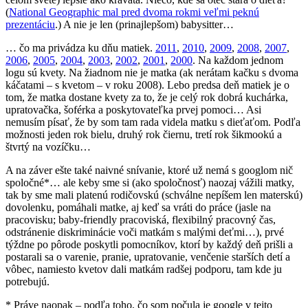
(
National Geographic mal pred dvoma rokmi veľmi peknú
prezentáciu
.) A nie je len (prinajlepšom) babysitter…
… čo ma privádza ku dňu matiek.
2011
,
2010
,
2009
,
2008
,
2007
,
2006
,
2005
,
2004
,
2003
,
2002
,
2001
,
2000
. Na každom jednom
logu sú kvety. Na žiadnom nie je matka (ak nerátam kačku s dvoma
káčatami – s kvetom – v roku 2008). Lebo predsa deň matiek je o
tom, že matka dostane kvety za to, že je celý rok dobrá kuchárka,
upratovačka, šoférka a poskytovateľka prvej pomoci… Asi
nemusím písať, že by som tam rada videla matku s dieťaťom. Podľa
možnosti jeden rok bielu, druhý rok čiernu, tretí rok šikmookú a
štvrtý na vozíčku…
A na záver ešte také naivné snívanie, ktoré už nemá s googlom nič
spoločné*… ale keby sme si (ako spoločnosť) naozaj vážili matky,
tak by sme mali platenú rodičovskú (schválne nepíšem len materskú)
dovolenku, pomáhali matke, aj keď sa vráti do práce (jasle na
pracovisku; baby-friendly pracoviská, flexibilný pracovný čas,
odstránenie diskriminácie voči matkám s malými deťmi…), prvé
týždne po pôrode poskytli pomocníkov, ktorí by každý deň prišli a
postarali sa o varenie, pranie, upratovanie, venčenie starších detí a
vôbec, namiesto kvetov dali matkám radšej podporu, tam kde ju
potrebujú.
* Práve naopak – podľa toho, čo som počula je google v tejto