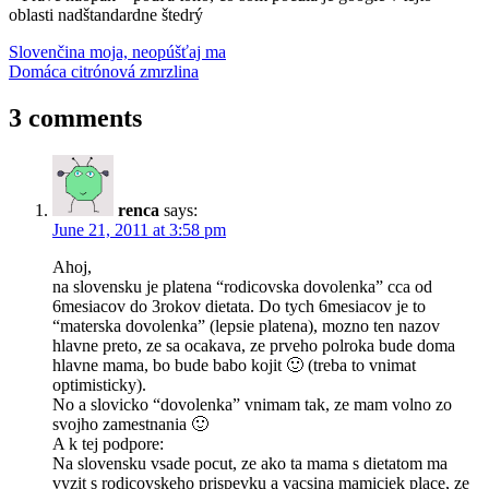
oblasti nadštandardne štedrý
Post
Previous
deň
Slovenčina moja, neopúšťaj ma
Post:
Next
matiek
Domáca citrónová zmrzlina
deň
navigation
Post:
otcov
feminizmus
google
3 comments
renca
says:
June 21, 2011 at 3:58 pm
Ahoj,
na slovensku je platena “rodicovska dovolenka” cca od
6mesiacov do 3rokov dietata. Do tych 6mesiacov je to
“materska dovolenka” (lepsie platena), mozno ten nazov
hlavne preto, ze sa ocakava, ze prveho polroka bude doma
hlavne mama, bo bude babo kojit 🙂 (treba to vnimat
optimisticky).
No a slovicko “dovolenka” vnimam tak, ze mam volno zo
svojho zamestnania 🙂
A k tej podpore:
Na slovensku vsade pocut, ze ako ta mama s dietatom ma
vyzit s rodicovskeho prispevku a vacsina mamiciek place, ze