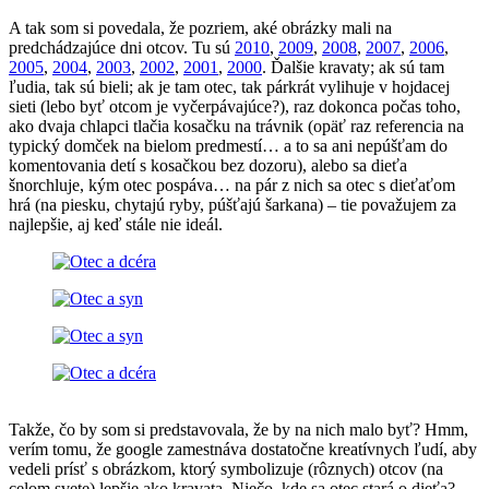
A tak som si povedala, že pozriem, aké obrázky mali na
predchádzajúce dni otcov. Tu sú
2010
,
2009
,
2008
,
2007
,
2006
,
2005
,
2004
,
2003
,
2002
,
2001
,
2000
. Ďalšie kravaty; ak sú tam
ľudia, tak sú bieli; ak je tam otec, tak párkrát vylihuje v hojdacej
sieti (lebo byť otcom je vyčerpávajúce?), raz dokonca počas toho,
ako dvaja chlapci tlačia kosačku na trávnik (opäť raz referencia na
typický domček na bielom predmestí… a to sa ani nepúšťam do
komentovania detí s kosačkou bez dozoru), alebo sa dieťa
šnorchluje, kým otec pospáva… na pár z nich sa otec s dieťaťom
hrá (na piesku, chytajú ryby, púšťajú šarkana) – tie považujem za
najlepšie, aj keď stále nie ideál.
Takže, čo by som si predstavovala, že by na nich malo byť? Hmm,
verím tomu, že google zamestnáva dostatočne kreatívnych ľudí, aby
vedeli prísť s obrázkom, ktorý symbolizuje (rôznych) otcov (na
celom svete) lepšie ako kravata. Niečo, kde sa otec stará o dieťa?