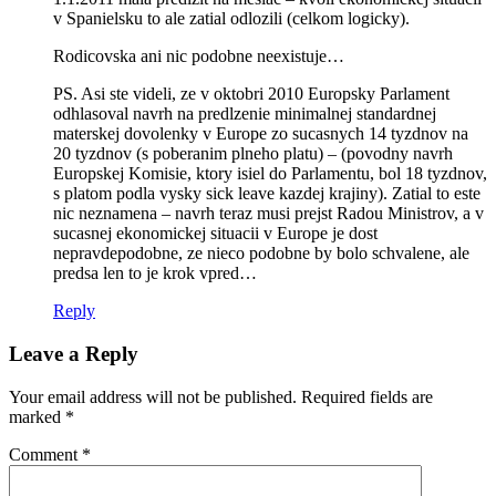
v Spanielsku to ale zatial odlozili (celkom logicky).
Rodicovska ani nic podobne neexistuje…
PS. Asi ste videli, ze v oktobri 2010 Europsky Parlament
odhlasoval navrh na predlzenie minimalnej standardnej
materskej dovolenky v Europe zo sucasnych 14 tyzdnov na
20 tyzdnov (s poberanim plneho platu) – (povodny navrh
Europskej Komisie, ktory isiel do Parlamentu, bol 18 tyzdnov,
s platom podla vysky sick leave kazdej krajiny). Zatial to este
nic neznamena – navrh teraz musi prejst Radou Ministrov, a v
sucasnej ekonomickej situacii v Europe je dost
nepravdepodobne, ze nieco podobne by bolo schvalene, ale
predsa len to je krok vpred…
Reply
Leave a Reply
Your email address will not be published.
Required fields are
marked
*
Comment
*