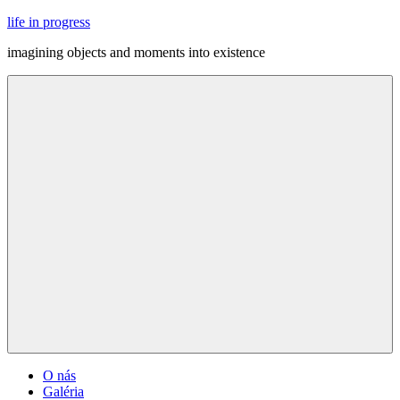
Skip
life in progress
to
imagining objects and moments into existence
content
Menu
O nás
Galéria