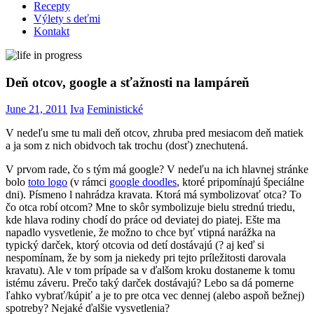
Recepty
Výlety s deťmi
Kontakt
Deň otcov, google a sťažnosti na lampáreň
June 21, 2011
Iva
Feministické
V nedeľu sme tu mali deň otcov, zhruba pred mesiacom deň matiek
a ja som z nich obidvoch tak trochu (dosť) znechutená.
V prvom rade, čo s tým má google? V nedeľu na ich hlavnej stránke
bolo
toto logo
(v rámci
google doodles
, ktoré pripomínajú špeciálne
dni). Písmeno l nahrádza kravata. Ktorá má symbolizovať otca? To
čo otca robí otcom? Mne to skôr symbolizuje bielu strednú triedu,
kde hlava rodiny chodí do práce od deviatej do piatej. Ešte ma
napadlo vysvetlenie, že možno to chce byť vtipná narážka na
typický darček, ktorý otcovia od detí dostávajú (? aj keď si
nespomínam, že by som ja niekedy pri tejto príležitosti darovala
kravatu). Ale v tom prípade sa v ďalšom kroku dostaneme k tomu
istému záveru. Prečo taký darček dostávajú? Lebo sa dá pomerne
ľahko vybrať/kúpiť a je to pre otca vec dennej (alebo aspoň bežnej)
spotreby? Nejaké ďalšie vysvetlenia?