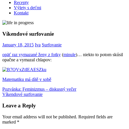
Recepty
Výlety s deťmi
Kontakt
Víkendové surfovanie
January 18, 2015
Iva
Surfovanie
opäť raz vymazané ženy z fotky
(
minule
)… niekto to potom skúsil
opačne a vymazal chlapov:
Matematiku má dítě v sobě
Post
Previous
feministické
Pozvánka: Feminizmus – diskusný večer
matematika
Post:
Next
Víkendové surfovanie
navigation
Post:
Leave a Reply
Your email address will not be published.
Required fields are
marked
*