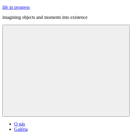
Skip
life in progress
to
imagining objects and moments into existence
content
Menu
O nás
Galéria