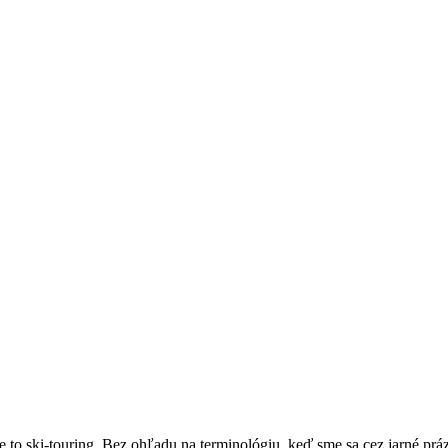
 je to ski-touring. Bez ohľadu na terminológiu, keď sme sa cez jarné pr