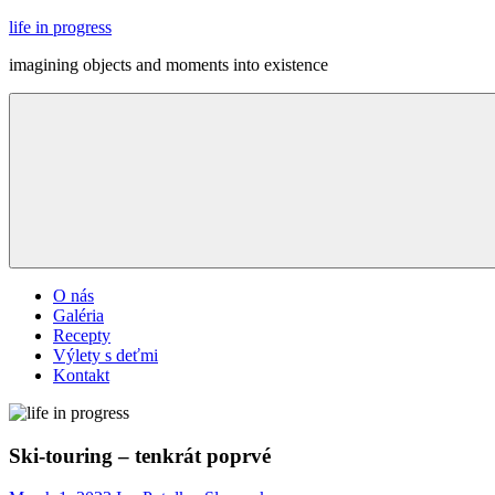
Skip
life in progress
to
imagining objects and moments into existence
content
Menu
O nás
Galéria
Recepty
Výlety s deťmi
Kontakt
Ski-touring – tenkrát poprvé