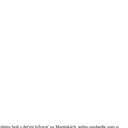
ázdniny boli s deťmi lyžovať na Martinkách, jedno poobedie som si