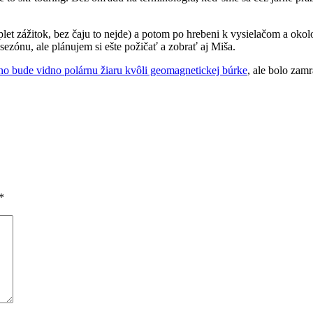
let zážitok, bez čaju to nejde) a potom po hrebeni k vysielačom a okol
 sezónu, ale plánujem si ešte požičať a zobrať aj Miša.
o bude vidno polárnu žiaru kvôli geomagnetickej búrke
, ale bolo zamr
*