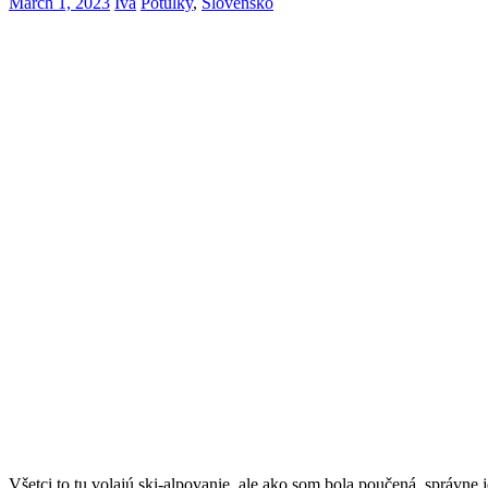
March 1, 2023
Iva
Potulky
,
Slovensko
Všetci to tu volajú ski-alpovanie, ale ako som bola poučená, správne