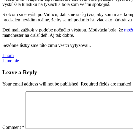
vyskúšala turistiku na lyžiach a bola som veľmi spokojná.
S otcom sme vyšli po Vidlicu, dali sme si čaj (vraj aby som mała komp
predsalen nevidím reálne, že by sa mi podarilo ísť viac ako párkrát za
Deti mali zážitok v podobe nočného výstupu. Motivácia bola, že
možn
manchester na ďalší deň. Aj tak dobre.
Sezónne lístky sme túto zimu všetci vylyžovali.
Post
Previous
jarné
Thom
Post:
Next
prázdniny
Lime pie
lyžovačka
Martinky
ski-
navigation
Post:
touring
Leave a Reply
Your email address will not be published.
Required fields are marked
Comment
*