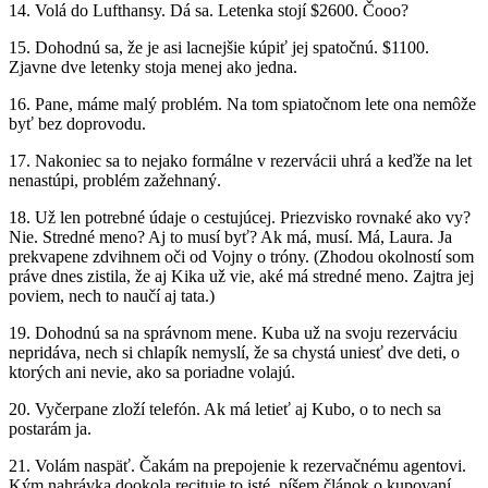
14. Volá do Lufthansy. Dá sa. Letenka stojí $2600. Čooo?
15. Dohodnú sa, že je asi lacnejšie kúpiť jej spatočnú. $1100.
Zjavne dve letenky stoja menej ako jedna.
16. Pane, máme malý problém. Na tom spiatočnom lete ona nemôže
byť bez doprovodu.
17. Nakoniec sa to nejako formálne v rezervácii uhrá a keďže na let
nenastúpi, problém zažehnaný.
18. Už len potrebné údaje o cestujúcej. Priezvisko rovnaké ako vy?
Nie. Stredné meno? Aj to musí byť? Ak má, musí. Má, Laura. Ja
prekvapene zdvihnem oči od Vojny o tróny. (Zhodou okolností som
práve dnes zistila, že aj Kika už vie, aké má stredné meno. Zajtra jej
poviem, nech to naučí aj tata.)
19. Dohodnú sa na správnom mene. Kuba už na svoju rezerváciu
nepridáva, nech si chlapík nemyslí, že sa chystá uniesť dve deti, o
ktorých ani nevie, ako sa poriadne volajú.
20. Vyčerpane zloží telefón. Ak má letieť aj Kubo, o to nech sa
postarám ja.
21. Volám naspäť. Čakám na prepojenie k rezervačnému agentovi.
Kým nahrávka dookola recituje to isté, píšem článok o kupovaní