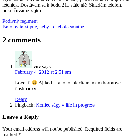
leteniek. Dostávam sa k bodu 21., stále nič. Skladám telefón,
pokračovanie zajtra.
Post
Previous
cestovanie
Podivný regiment
letenky
Post:
Next
Bolo by to vtipné, keby to nebolo smutné
navigation
Post:
2 comments
zuz
says:
February 4, 2012 at 2:51 am
Love it!
Aj ked… ako to tak citam, mam hororove
flashbacky…
Reply
Pingback:
Koniec ságy « life in progress
Leave a Reply
Your email address will not be published.
Required fields are
marked
*