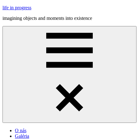
Skip
life in progress
to
imagining objects and moments into existence
content
Menu
O nás
Galéria