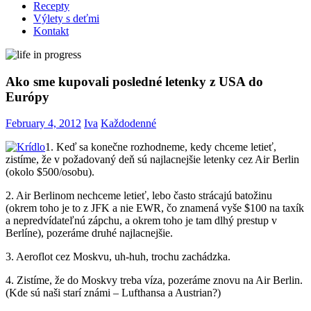
Recepty
Výlety s deťmi
Kontakt
Ako sme kupovali posledné letenky z USA do
Európy
February 4, 2012
Iva
Každodenné
1. Keď sa konečne rozhodneme, kedy chceme letieť,
zistíme, že v požadovaný deň sú najlacnejšie letenky cez Air Berlin
(okolo $500/osobu).
2. Air Berlinom nechceme letieť, lebo často strácajú batožinu
(okrem toho je to z JFK a nie EWR, čo znamená vyše $100 na taxík
a nepredvídateľnú zápchu, a okrem toho je tam dlhý prestup v
Berlíne), pozeráme druhé najlacnejšie.
3. Aeroflot cez Moskvu, uh-huh, trochu zachádzka.
4. Zistíme, že do Moskvy treba víza, pozeráme znovu na Air Berlin.
(Kde sú naši starí známi – Lufthansa a Austrian?)