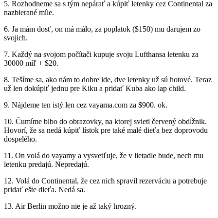
5. Rozhodneme sa s tým nepárať a kúpiť letenky cez Continental za
nazbierané míle.
6. Ja mám dosť, on má málo, za poplatok ($150) mu darujem zo
svojich.
7. Každý na svojom počítači kupuje svoju Lufthansa letenku za
30000 míľ + $20.
8. Tešíme sa, ako nám to dobre ide, dve letenky už sú hotové. Teraz
už len dokúpiť jednu pre Kiku a pridať Kuba ako lap child.
9. Nájdeme ten istý len cez vayama.com za $900. ok.
10. Čumíme blbo do obrazovky, na ktorej svieti červený obdĺžnik.
Hovorí, že sa nedá kúpiť lístok pre také malé dieťa bez doprovodu
dospelého.
11. On volá do vayamy a vysvetľuje, že v lietadle bude, nech mu
letenku predajú. Nepredajú.
12. Volá do Continental, že cez nich spravil rezerváciu a potrebuje
pridať ešte dieťa. Nedá sa.
13. Air Berlin možno nie je až taký hrozný.