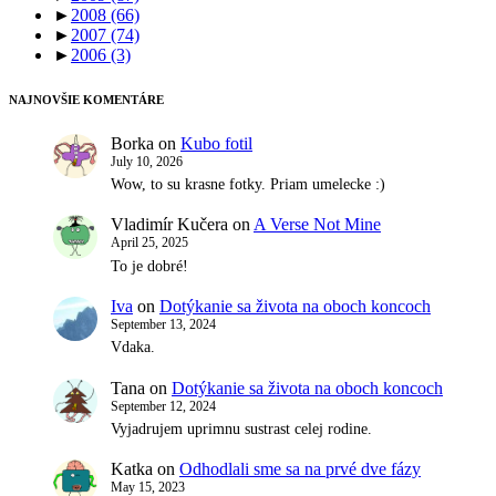
►
2008
(66)
►
2007
(74)
►
2006
(3)
NAJNOVŠIE KOMENTÁRE
Borka
on
Kubo fotil
July 10, 2026
Wow, to su krasne fotky. Priam umelecke :)
Vladimír Kučera
on
A Verse Not Mine
April 25, 2025
To je dobré!
Iva
on
Dotýkanie sa života na oboch koncoch
September 13, 2024
Vdaka.
Tana
on
Dotýkanie sa života na oboch koncoch
September 12, 2024
Vyjadrujem uprimnu sustrast celej rodine.
Katka
on
Odhodlali sme sa na prvé dve fázy
May 15, 2023