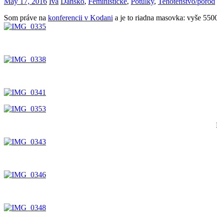
May 17, 2016
Iva
Dánsko
,
Feministické
,
Potulky
,
Tehotenstvo/pôrod
Som práve na
konferencii v Kodani
a je to riadna masovka: vyše 5500