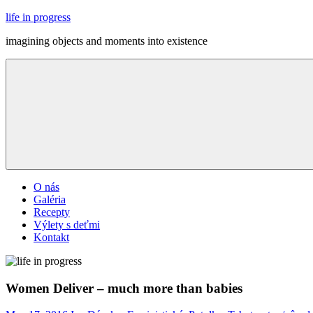
Skip
life in progress
to
imagining objects and moments into existence
content
Menu
O nás
Galéria
Recepty
Výlety s deťmi
Kontakt
Women Deliver – much more than babies