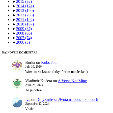
►
2015
(92)
►
2014
(124)
►
2013
(100)
►
2012
(208)
►
2011
(194)
►
2010
(107)
►
2009
(87)
►
2008
(66)
►
2007
(74)
►
2006
(3)
NAJNOVŠIE KOMENTÁRE
Borka
on
Kubo fotil
July 10, 2026
Wow, to su krasne fotky. Priam umelecke :)
Vladimír Kučera
on
A Verse Not Mine
April 25, 2025
To je dobré!
Iva
on
Dotýkanie sa života na oboch koncoch
September 13, 2024
Vdaka.