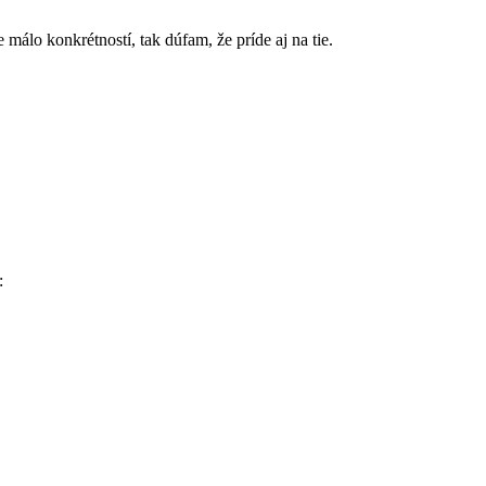
le málo konkrétností, tak dúfam, že príde aj na tie.
: