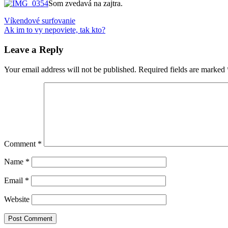
Som zvedavá na zajtra.
Post
Previous
Annie
Víkendové surfovanie
Post:
Next
Lennox
Ak im to vy nepoviete, tak kto?
Kodaň
konferencia
WHO
Women
navigation
Post:
Deliver
Leave a Reply
Your email address will not be published.
Required fields are marked
Comment
*
Name
*
Email
*
Website