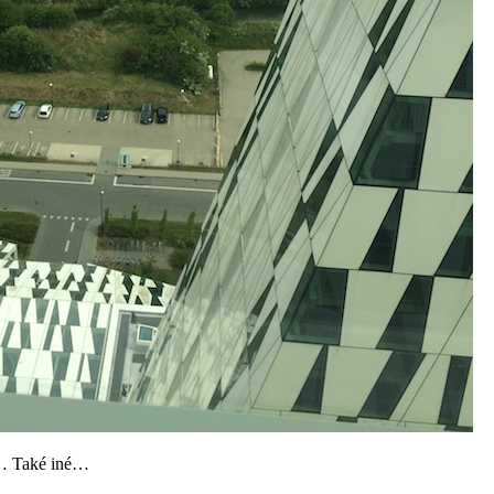
de… Také iné…