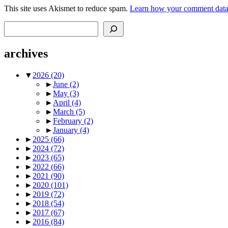
This site uses Akismet to reduce spam.
Learn how your comment data 
Search
archives
▼
2026
(20)
►
June
(2)
►
May
(3)
►
April
(4)
►
March
(5)
►
February
(2)
►
January
(4)
►
2025
(66)
►
2024
(72)
►
2023
(65)
►
2022
(66)
►
2021
(90)
►
2020
(101)
►
2019
(72)
►
2018
(54)
►
2017
(67)
►
2016
(84)