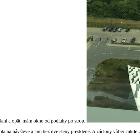
odani a opäť mám okno od podlahy po strop.
la na návšteve a tam tiež dve steny presklené. A záclony vôbec nik