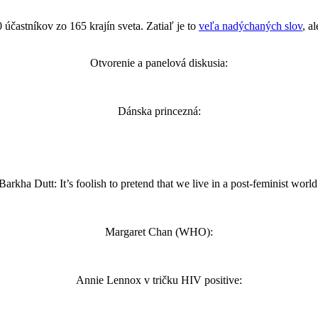
 účastníkov zo 165 krajín sveta. Zatiaľ je to
veľa nadýchaných slov
, a
Otvorenie a panelová diskusia:
Dánska princezná:
Barkha Dutt: It’s foolish to pretend that we live in a post-feminist world
Margaret Chan (WHO):
Annie Lennox v tričku HIV positive: