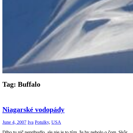
Tag:
Buffalo
Niagarské vodopády
June 4, 2007
Iva
Potulky
,
USA
Dlho tu nič nepribudlo, ale nie je to tým, že by nebolo o čom. Skôr