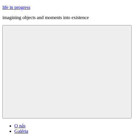
Skip
life in progress
to
imagining objects and moments into existence
content
Menu
O nás
Galéria