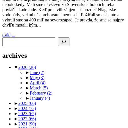
nebolo kedy. Mali sme návštevu zo Slovenska a bolo ich treba
povláčiť kade-tade. Keď prejavili záujem ísť pozrieť Niagarské
vodopády, veľmi nás prehovárať nemuseli. Požičali sme si auto a
vybrali sme sa 400 míľ na severozápad. Je pravda, že sme sa najprv
chvíľu motali, kým…
ďalej...
Search
archives
▼
2026
(20)
►
June
(2)
►
May
(3)
►
April
(4)
►
March
(5)
►
February
(2)
►
January
(4)
►
2025
(66)
►
2024
(72)
►
2023
(65)
►
2022
(66)
►
2021
(90)