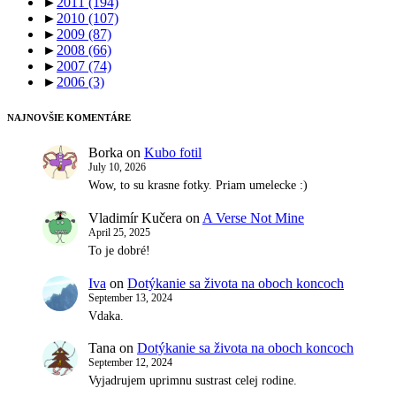
►
2011
(194)
►
2010
(107)
►
2009
(87)
►
2008
(66)
►
2007
(74)
►
2006
(3)
NAJNOVŠIE KOMENTÁRE
Borka
on
Kubo fotil
July 10, 2026
Wow, to su krasne fotky. Priam umelecke :)
Vladimír Kučera
on
A Verse Not Mine
April 25, 2025
To je dobré!
Iva
on
Dotýkanie sa života na oboch koncoch
September 13, 2024
Vdaka.
Tana
on
Dotýkanie sa života na oboch koncoch
September 12, 2024
Vyjadrujem uprimnu sustrast celej rodine.