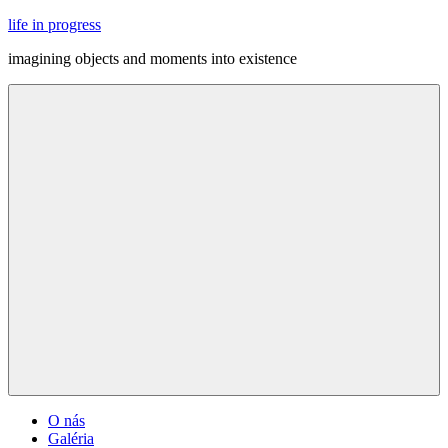
Skip
life in progress
to
imagining objects and moments into existence
content
Menu
O nás
Galéria