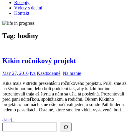
Recepty
Výlety s deťmi
Kontakt
Tag:
hodiny
Kikin ročníkový projekt
May 27, 2016
Iva
Každodenné
,
Na hranie
Kika mala v stredu prezentáciu ročníkového projektu. Prišli sme až
na štvrtú hodinu, lebo boli podelení tak, aby každú hodinu
prezentovali traja až štyria a nám sa ušla tá posledná. Prezentovali
pred pani učiteľkou, spolužiakmi a rodičmi. Okrem Kikinho
projektu o hodinách sme ešte počúvali jeden o sonde Pathfinder a
jeden o pastelkách. Ostatné, ktoré sme len videli vystavené, boli…
ďalej...
Search