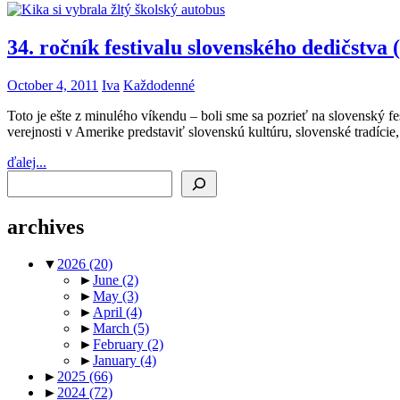
34. ročník festivalu slovenského dedičstva
October 4, 2011
Iva
Každodenné
Toto je ešte z minulého víkendu – boli sme sa pozrieť na slovenský fes
verejnosti v Amerike predstaviť slovenskú kultúru, slovenské tradície
ďalej...
Search
archives
▼
2026
(20)
►
June
(2)
►
May
(3)
►
April
(4)
►
March
(5)
►
February
(2)
►
January
(4)
►
2025
(66)
►
2024
(72)