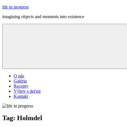
Skip
life in progress
to
imagining objects and moments into existence
content
Menu
O nás
Galéria
Recepty
Výlety s deťmi
Kontakt
Tag:
Holmdel