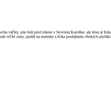
chu väčšej, sme boli pred rokom v Severnej Karolíne, ale teraz je Kika u
ývali veľké zuby, jazdili na motorke a Kika poobjímala všetkých plyš