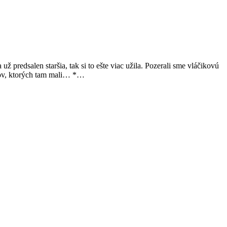
ž predsalen staršia, tak si to ešte viac užila. Pozerali sme vláčikovú
ákov, ktorých tam mali… *…