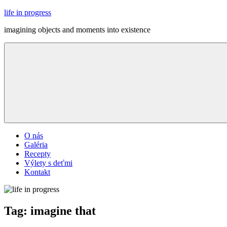
Skip
life in progress
to
imagining objects and moments into existence
content
Menu
O nás
Galéria
Recepty
Výlety s deťmi
Kontakt
Tag:
imagine that