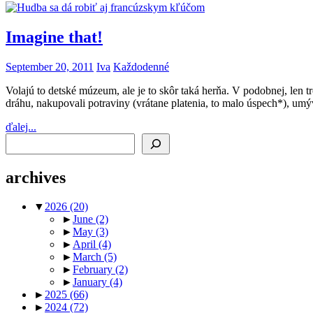
Imagine that!
September 20, 2011
Iva
Každodenné
Volajú to detské múzeum, ale je to skôr taká herňa. V podobnej, len tro
dráhu, nakupovali potraviny (vrátane platenia, to malo úspech*), um
ďalej...
Search
archives
▼
2026
(20)
►
June
(2)
►
May
(3)
►
April
(4)
►
March
(5)
►
February
(2)
►
January
(4)
►
2025
(66)
►
2024
(72)